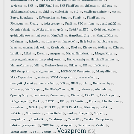
(4)
(1)
(1)
(3)
(3)
,
,
,
,
,
,
EHF
egyiptom
EHF Final4
EHF FinalFour
ehf kupa
ehf-euro
(6)
(1)
(2)
(3)
(1)
(1)
,
,
,
,
,
,
ehfchampionsleague
ehfcl
emlékfitás
érd
estelle nze minko
eto
(1)
(2)
(1)
(3)
(1)
(2)
,
,
,
,
,
Final4
Európa Bajnokság
EzVeszprém
Fans
FinalFour
(5)
(4)
(1)
(4)
(4)
,
,
,
,
,
,
,
Flensburg
Fleury
fodor csenge
Fradi
FTC
funs
ger_den2019
(2)
(2)
(1)
(3)
(3)
(1)
(3)
,
,
,
,
,
győr
Gorenje Velenje
görbicz anita
Győri Audi ETO
Győri audi eto kc
(8)
(1)
(1)
(2)
(4)
,
,
,
,
,
Handball City
Handball
győriaudietokc
hajraeto
HandballCity
(12)
(8)
(4)
(1)
(3)
,
,
,
,
,
,
HC Vardar
holstebro
hungary
iksavehof
Ilyés Feci
kari brattset
(1)
(1)
(1)
(1)
(1)
(2)
,
,
,
,
,
,
,
Kézilabda
Kiel
Kielce
katar
katarina bulatovic
kolding
Köln
(10)
(7)
(7)
(1)
(1)
(1)
(4)
,
,
,
,
,
,
Magyar Bajnokság
Magyar Kupa
Larvik
Lékai
löwen
magyar
(5)
(6)
(1)
(2)
(1)
(3)
,
,
,
,
magyar_válogatott
magyarbajnokság
Magyarország
Március 15. csarnok
(1)
(1)
(3)
(1)
,
,
,
,
,
,
Marian Cozma
MB1
Meshkov Brest
Mikler
MK
mk-döntő
(1)
(1)
(2)
(1)
(3)
(1)
,
,
,
,
MKB-MVM Veszprém
MKB Veszprém
mkb_veszprém
Montpellier
(8)
(3)
(1)
(4)
,
,
,
,
Motor Zaporozhye
motw
MVM Veszprém
nász nikolett
(1)
(1)
(4)
(1)
,
,
,
,
,
,
nász_niki_képei
nasznikolett
NB1
NB1/B
nbi
Németország
(5)
(2)
(2)
(1)
(1)
(1)
,
,
,
,
,
,
Nilsson
NordHedge
NordHedgeTour
Női
odense
odensehc
(3)
(1)
(1)
(1)
(1)
(1)
,
,
,
,
,
,
Párizs
Opening Party
orosháza
Oroszország
Pécs KC
Pick Szeged
(5)
(1)
(1)
(1)
(1)
(3)
,
,
,
,
,
,
,
pick_szeged
Plock
Pol2016
PSG
RK Croatia
Rogla
Schaffhausen
(8)
(2)
(2)
(4)
(1)
(1)
(1)
,
,
,
,
,
,
SEHA
scmvalcea
SEHA FF
SEHA Final 4
Silkeborg
siófok
(13)
(1)
(2)
(3)
(1)
(1)
,
,
,
,
,
,
stineoftedal
Szeged
siófok kc
Sportturista
svéd
Szöged
(6)
(6)
(1)
(1)
(1)
(1)
,
,
,
,
,
szuperkupa
Szurkolók
Tatabánya
Tatai AC
Telekom Veszprém
(1)
(2)
(3)
(1)
(1)
,
,
,
,
,
telekom_veszprém
Vardar
THW Kiel
válogatott
Varazdin
(6)
(5)
(2)
(2)
(1)
Veszprém
,
,
,
,
(56)
Vardar Skopje
vb
Velenje
(1)
(3)
(1)