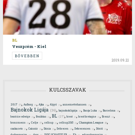
BL
Veszprém - Kiel
BŐVEBBEN
2019.09.21
KULCSSZAVAK
,
,
,
,
,
2017
Aalborg
Ajka
Algyő
annemettehansen
(7)
(1)
(1)
(1)
(2)
,
,
,
,
Bajnokok Ligája
(36)
bajnokokligája
Banja Luka
Barcelona
(3)
(1)
(3)
,
,
,
,
,
,
BL
(27)
beatrice edwige
Besiktas
brest
brest bretagne
Breszt
(1)
(1)
(1)
(1)
(2)
,
,
,
,
,
Celje
Champion League
bronzmeccs
cellcup
cellcup2015
(7)
(8)
(1)
(1)
(1)
,
,
,
,
,
,
csakazeto
Császár
Dánia
Debrecen
Debrecencen
Döntő
(1)
(1)
(1)
(2)
(1)
(1)
,
,
,
,
,
dudaamorim
dvsc
DVSC-SCHAEFFLER
Eb
eduardaamorim