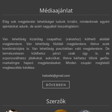
Médiaajánlat
Elég sok megjelenési lehetőséget tudunk kínálni, mindenkinek egyéni
ajánlatokat adunk, de azért nagyjából összefoglalom:
Van lehetőség kizárólag csapathoz (városhoz) köthető aloldali
megjelenésre. Van lehetőség főoldali megjelenésre, illetve ezek
kombinációjára is. Van lehetőség posztokban való megjelenésre. De
természetesen küldhetsz pénzt csak úgy is, és
szponzorálhatsz játékokat, aukciókat, illetve kérhetsz tőlünk gerilla-
marketingre hajazó megjelenéseket. Minden csupán megfelelő
megbeszélés kérdése.
hatosfal@gmail.com
BŐVEBBEN
Szerzők