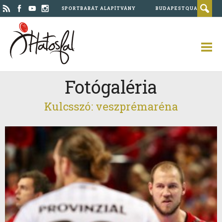
SPORTBARÁT ALAPÍTVÁNY
BUDAPESTQUAD
Fotógaléria
Kulcsszó: veszprémaréna