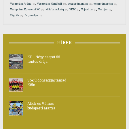
,
,
,
,
Veszprém Handball
Veszprém Aréna
veszprémarána
veszprémaréna
(7)
(3)
(4)
(1)
,
,
,
,
,
Veszprémi Egyetemi KC
világbajnokság
VKFC
Vojvodina
Vranjes
(2)
(3)
(1)
(1)
(1)
,
Zágráb
Zaporozhye
(4)
(1)
HÍREK
KP - Négy csapat 55
fontos órája
Sok újdonsággal támad
Köln
Albek és Vámos
budapesti aranya