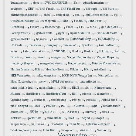
,
,
,
,
,
dudaamorim
dvsc
DVSC-SCHAEFFLER
Eb
eduardaamorim
(4)
(1)
(1)
(3)
(3)
,
,
,
,
,
,
EHF
egyiptom
EHF Final4
EHF FinalFour
ehf kupa
ehf-euro
(6)
(1)
(2)
(3)
(1)
(1)
,
,
,
,
,
,
ehfchampionsleague
ehfcl
emlékfitás
érd
estelle nze minko
eto
(1)
(2)
(1)
(3)
(1)
(2)
,
,
,
,
,
Final4
Európa Bajnokság
EzVeszprém
Fans
FinalFour
(5)
(4)
(1)
(4)
(4)
,
,
,
,
,
,
,
Flensburg
Fleury
fodor csenge
Fradi
FTC
funs
ger_den2019
(2)
(2)
(1)
(3)
(3)
(1)
(3)
,
,
,
,
,
győr
Gorenje Velenje
görbicz anita
Győri Audi ETO
Győri audi eto kc
(8)
(1)
(1)
(2)
(4)
,
,
,
,
,
Handball City
Handball
győriaudietokc
hajraeto
HandballCity
(12)
(8)
(4)
(1)
(3)
,
,
,
,
,
,
HC Vardar
holstebro
hungary
iksavehof
Ilyés Feci
kari brattset
(1)
(1)
(1)
(1)
(1)
(2)
,
,
,
,
,
,
,
Kézilabda
Kiel
Kielce
katar
katarina bulatovic
kolding
Köln
(10)
(7)
(7)
(1)
(1)
(1)
(4)
,
,
,
,
,
,
Magyar Bajnokság
Magyar Kupa
Larvik
Lékai
löwen
magyar
(5)
(6)
(1)
(2)
(1)
(3)
,
,
,
,
magyar_válogatott
magyarbajnokság
Magyarország
Március 15. csarnok
(1)
(1)
(3)
(1)
,
,
,
,
,
,
Marian Cozma
MB1
Meshkov Brest
Mikler
MK
mk-döntő
(1)
(1)
(2)
(1)
(3)
(1)
,
,
,
,
MKB-MVM Veszprém
MKB Veszprém
mkb_veszprém
Montpellier
(8)
(3)
(1)
(4)
,
,
,
,
Motor Zaporozhye
motw
MVM Veszprém
nász nikolett
(1)
(1)
(4)
(1)
,
,
,
,
,
,
nász_niki_képei
nasznikolett
NB1
NB1/B
nbi
Németország
(5)
(2)
(2)
(1)
(1)
(1)
,
,
,
,
,
,
Nilsson
NordHedge
NordHedgeTour
Női
odense
odensehc
(3)
(1)
(1)
(1)
(1)
(1)
,
,
,
,
,
,
Párizs
Opening Party
orosháza
Oroszország
Pécs KC
Pick Szeged
(5)
(1)
(1)
(1)
(1)
(3)
,
,
,
,
,
,
,
pick_szeged
Plock
Pol2016
PSG
RK Croatia
Rogla
Schaffhausen
(8)
(2)
(2)
(4)
(1)
(1)
(1)
,
,
,
,
,
,
SEHA
scmvalcea
SEHA FF
SEHA Final 4
Silkeborg
siófok
(13)
(1)
(2)
(3)
(1)
(1)
,
,
,
,
,
,
stineoftedal
Szeged
siófok kc
Sportturista
svéd
Szöged
(6)
(6)
(1)
(1)
(1)
(1)
,
,
,
,
,
szuperkupa
Szurkolók
Tatabánya
Tatai AC
Telekom Veszprém
(1)
(2)
(3)
(1)
(1)
,
,
,
,
,
telekom_veszprém
Vardar
THW Kiel
válogatott
Varazdin
(6)
(5)
(2)
(2)
(1)
Veszprém
,
,
,
,