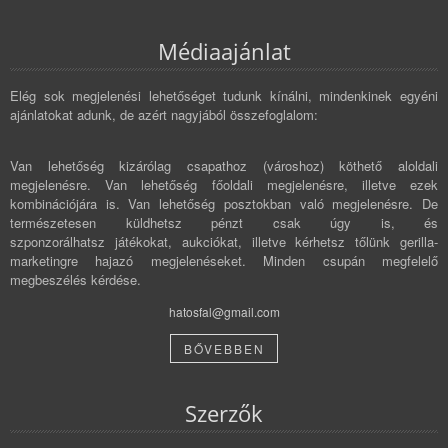
Médiaajánlat
Elég sok megjelenési lehetőséget tudunk kínálni, mindenkinek egyéni
ajánlatokat adunk, de azért nagyjából összefoglalom:
Van lehetőség kizárólag csapathoz (városhoz) köthető aloldali
megjelenésre. Van lehetőség főoldali megjelenésre, illetve ezek
kombinációjára is. Van lehetőség posztokban való megjelenésre. De
természetesen küldhetsz pénzt csak úgy is, és
szponzorálhatsz játékokat, aukciókat, illetve kérhetsz tőlünk gerilla-
marketingre hajazó megjelenéseket. Minden csupán megfelelő
megbeszélés kérdése.
hatosfal@gmail.com
BŐVEBBEN
Szerzők