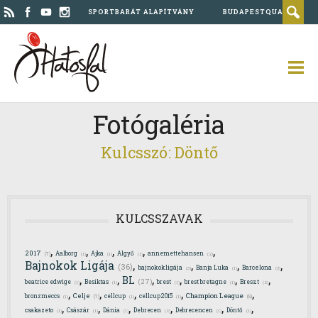
SPORTBARÁT ALAPÍTVÁNY
BUDAPESTQUAD
Fotógaléria
Kulcsszó: Döntő
KULCSSZAVAK
,
,
,
,
,
2017
Aalborg
Ajka
Algyő
annemettehansen
(7)
(1)
(1)
(1)
(2)
,
,
,
,
Bajnokok Ligája
(36)
bajnokokligája
Banja Luka
Barcelona
(3)
(1)
(3)
,
,
,
,
,
,
BL
(27)
beatrice edwige
Besiktas
brest
brest bretagne
Breszt
(1)
(1)
(1)
(1)
(2)
,
,
,
,
,
Celje
Champion League
bronzmeccs
cellcup
cellcup2015
(7)
(8)
(1)
(1)
(1)
,
,
,
,
,
,
csakazeto
Császár
Dánia
Debrecen
Debrecencen
Döntő
(1)
(1)
(1)
(2)
(1)
(1)