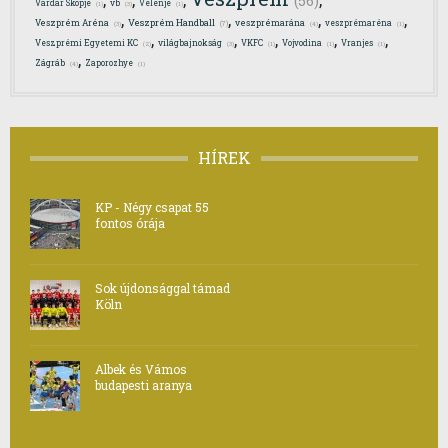
(56)
Vardar Skopje
vb
Velenje
(1)
(3)
(1)
,
,
,
,
Veszprém Handball
Veszprém Aréna
veszprémarána
veszprémaréna
(7)
(3)
(4)
(1)
,
,
,
,
,
Veszprémi Egyetemi KC
világbajnokság
VKFC
Vojvodina
Vranjes
(2)
(3)
(1)
(1)
(1)
,
Zágráb
Zaporozhye
(4)
(1)
HÍREK
KP - Négy csapat 55
fontos órája
Sok újdonsággal támad
Köln
Albek és Vámos
budapesti aranya