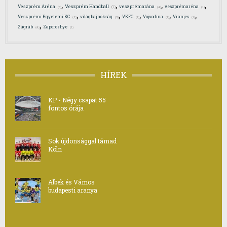
,
,
,
,
Veszprém Handball
Veszprém Aréna
veszprémarána
veszprémaréna
(7)
(3)
(4)
(1)
,
,
,
,
,
Veszprémi Egyetemi KC
világbajnokság
VKFC
Vojvodina
Vranjes
(2)
(3)
(1)
(1)
(1)
,
Zágráb
Zaporozhye
(4)
(1)
HÍREK
KP - Négy csapat 55
fontos órája
Sok újdonsággal támad
Köln
Albek és Vámos
budapesti aranya