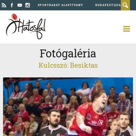
SPORTBARÁT ALAPÍTVÁNY
BUDAPESTQUAD
Fotógaléria
Kulcsszó: Besiktas