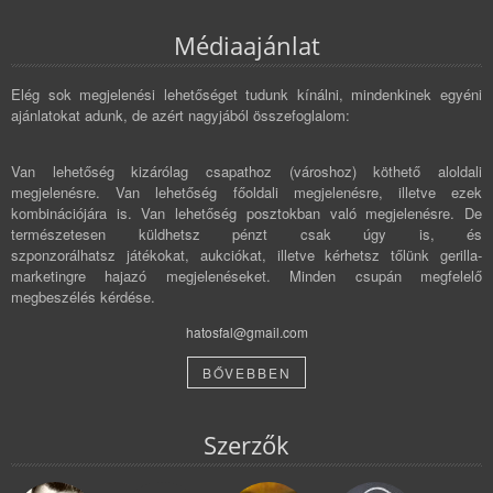
Médiaajánlat
Elég sok megjelenési lehetőséget tudunk kínálni, mindenkinek egyéni
ajánlatokat adunk, de azért nagyjából összefoglalom:
Van lehetőség kizárólag csapathoz (városhoz) köthető aloldali
megjelenésre. Van lehetőség főoldali megjelenésre, illetve ezek
kombinációjára is. Van lehetőség posztokban való megjelenésre. De
természetesen küldhetsz pénzt csak úgy is, és
szponzorálhatsz játékokat, aukciókat, illetve kérhetsz tőlünk gerilla-
marketingre hajazó megjelenéseket. Minden csupán megfelelő
megbeszélés kérdése.
hatosfal@gmail.com
BŐVEBBEN
Szerzők