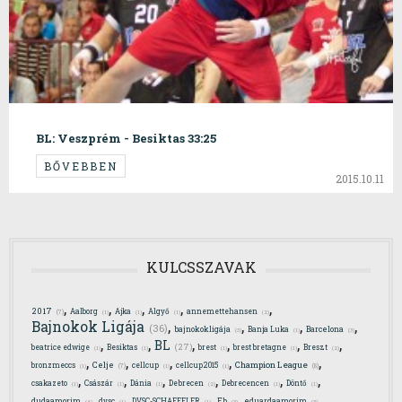
BL: Veszprém - Besiktas 33:25
BŐVEBBEN
2015.10.11
KULCSSZAVAK
,
,
,
,
,
2017
Aalborg
Ajka
Algyő
annemettehansen
(7)
(1)
(1)
(1)
(2)
,
,
,
,
Bajnokok Ligája
(36)
bajnokokligája
Banja Luka
Barcelona
(3)
(1)
(3)
,
,
,
,
,
,
BL
(27)
beatrice edwige
Besiktas
brest
brest bretagne
Breszt
(1)
(1)
(1)
(1)
(2)
,
,
,
,
,
Celje
Champion League
bronzmeccs
cellcup
cellcup2015
(7)
(8)
(1)
(1)
(1)
,
,
,
,
,
,
csakazeto
Császár
Dánia
Debrecen
Debrecencen
Döntő
(1)
(1)
(1)
(2)
(1)
(1)
,
,
,
,
,
dudaamorim
dvsc
DVSC-SCHAEFFLER
Eb
eduardaamorim