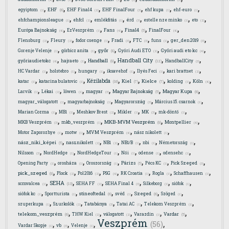
(4)
(1)
(1)
(3)
(3)
,
,
,
,
,
,
EHF
egyiptom
EHF Final4
EHF FinalFour
ehf kupa
ehf-euro
(6)
(1)
(2)
(3)
(1)
(1)
,
,
,
,
,
,
ehfchampionsleague
ehfcl
emlékfitás
érd
estelle nze minko
eto
(1)
(2)
(1)
(3)
(1)
(2)
,
,
,
,
,
Final4
Európa Bajnokság
EzVeszprém
Fans
FinalFour
(5)
(4)
(1)
(4)
(4)
,
,
,
,
,
,
,
Flensburg
Fleury
fodor csenge
Fradi
FTC
funs
ger_den2019
(2)
(2)
(1)
(3)
(3)
(1)
(3)
,
,
,
,
,
győr
Gorenje Velenje
görbicz anita
Győri Audi ETO
Győri audi eto kc
(8)
(1)
(1)
(2)
(4)
,
,
,
,
,
Handball City
Handball
győriaudietokc
hajraeto
HandballCity
(12)
(8)
(4)
(1)
(3)
,
,
,
,
,
,
HC Vardar
holstebro
hungary
iksavehof
Ilyés Feci
kari brattset
(1)
(1)
(1)
(1)
(1)
(2)
,
,
,
,
,
,
,
Kézilabda
Kiel
Kielce
katar
katarina bulatovic
kolding
Köln
(10)
(7)
(7)
(1)
(1)
(1)
(4)
,
,
,
,
,
,
Magyar Bajnokság
Magyar Kupa
Larvik
Lékai
löwen
magyar
(5)
(6)
(1)
(2)
(1)
(3)
,
,
,
,
magyar_válogatott
magyarbajnokság
Magyarország
Március 15. csarnok
(1)
(1)
(3)
(1)
,
,
,
,
,
,
Marian Cozma
MB1
Meshkov Brest
Mikler
MK
mk-döntő
(1)
(1)
(2)
(1)
(3)
(1)
,
,
,
,
MKB-MVM Veszprém
MKB Veszprém
mkb_veszprém
Montpellier
(8)
(3)
(1)
(4)
,
,
,
,
Motor Zaporozhye
motw
MVM Veszprém
nász nikolett
(1)
(1)
(4)
(1)
,
,
,
,
,
,
nász_niki_képei
nasznikolett
NB1
NB1/B
nbi
Németország
(5)
(2)
(2)
(1)
(1)
(1)
,
,
,
,
,
,
Nilsson
NordHedge
NordHedgeTour
Női
odense
odensehc
(3)
(1)
(1)
(1)
(1)
(1)
,
,
,
,
,
,
Párizs
Opening Party
orosháza
Oroszország
Pécs KC
Pick Szeged
(5)
(1)
(1)
(1)
(1)
(3)
,
,
,
,
,
,
,
pick_szeged
Plock
Pol2016
PSG
RK Croatia
Rogla
Schaffhausen
(8)
(2)
(2)
(4)
(1)
(1)
(1)
,
,
,
,
,
,
SEHA
scmvalcea
SEHA FF
SEHA Final 4
Silkeborg
siófok
(13)
(1)
(2)
(3)
(1)
(1)
,
,
,
,
,
,
stineoftedal
Szeged
siófok kc
Sportturista
svéd
Szöged
(6)
(6)
(1)
(1)
(1)
(1)
,
,
,
,
,
szuperkupa
Szurkolók
Tatabánya
Tatai AC
Telekom Veszprém
(1)
(2)
(3)
(1)
(1)
,
,
,
,
,
telekom_veszprém
Vardar
THW Kiel
válogatott
Varazdin
(6)
(5)
(2)
(2)
(1)
Veszprém
,
,
,
,
(56)
Vardar Skopje
vb
Velenje
(1)
(3)
(1)