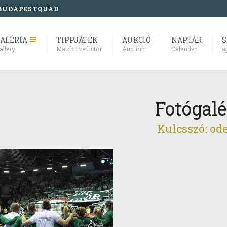
BUDAPESTQUAD
ALÉRIA
TIPPJÁTÉK
AUKCIÓ
NAPTÁR
S
allery
Match Predictor
Auction
Calendar
s
Fotógalé
Kulcsszó: od