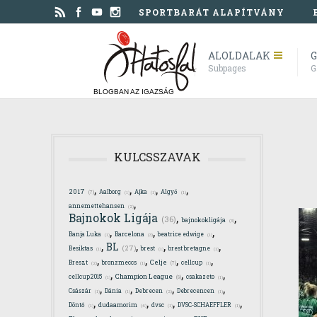
SPORTBARÁT ALAPÍTVÁNY
ALOLDALAK
G
Subpages
G
BLOGBAN AZ IGAZSÁG
KULCSSZAVAK
,
,
,
,
2017
Aalborg
Ajka
Algyő
(7)
(1)
(1)
(1)
,
annemettehansen
(2)
,
,
Bajnokok Ligája
(36)
bajnokokligája
(3)
,
,
,
Banja Luka
Barcelona
beatrice edwige
(1)
(3)
(1)
,
,
,
,
BL
(27)
Besiktas
brest
brest bretagne
(1)
(1)
(1)
,
,
,
,
Celje
Breszt
bronzmeccs
cellcup
(7)
(2)
(1)
(1)
,
,
,
Champion League
cellcup2015
csakazeto
(8)
(1)
(1)
,
,
,
,
Császár
Dánia
Debrecen
Debrecencen
(1)
(1)
(2)
(1)
,
,
,
,
Döntő
dudaamorim
dvsc
DVSC-SCHAEFFLER
(1)
(4)
(1)
(1)
,
,
,
,