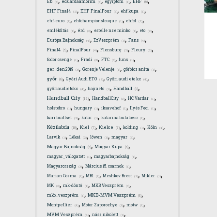
EHF
Eb
eduardaamorim
egyiptom
(6)
(3)
(3)
(1)
,
,
,
EHF Final4
EHF FinalFour
ehf kupa
(2)
(3)
(1)
,
,
,
ehf-euro
ehfchampionsleague
ehfcl
(1)
(1)
(2)
,
,
,
,
emlékfitás
érd
estelle nze minko
eto
(1)
(3)
(1)
(2)
,
,
,
Európa Bajnokság
EzVeszprém
Fans
(4)
(1)
(4)
,
,
,
,
Final4
FinalFour
Flensburg
Fleury
(5)
(4)
(2)
(2)
,
,
,
,
fodor csenge
Fradi
FTC
funs
(1)
(3)
(3)
(1)
,
,
,
ger_den2019
Gorenje Velenje
görbicz anita
(3)
(1)
(1)
,
,
,
győr
Győri Audi ETO
Győri audi eto kc
(8)
(2)
(4)
,
,
,
Handball
győriaudietokc
hajraeto
(8)
(4)
(1)
,
,
,
Handball City
HandballCity
HC Vardar
(12)
(3)
(1)
,
,
,
,
holstebro
hungary
iksavehof
Ilyés Feci
(1)
(1)
(1)
(1)
,
,
,
kari brattset
katar
katarina bulatovic
(2)
(1)
(1)
,
,
,
,
,
Kézilabda
Kiel
Kielce
kolding
Köln
(10)
(7)
(7)
(1)
(4)
,
,
,
,
Larvik
Lékai
löwen
magyar
(1)
(2)
(1)
(3)
,
,
Magyar Bajnokság
Magyar Kupa
(5)
(6)
,
,
magyar_válogatott
magyarbajnokság
(1)
(1)
,
,
Magyarország
Március 15. csarnok
(3)
(1)
,
,
,
,
Marian Cozma
MB1
Meshkov Brest
Mikler
(1)
(1)
(2)
(1)
,
,
,
MK
mk-döntő
MKB Veszprém
(3)
(1)
(3)
,
,
MKB-MVM Veszprém
mkb_veszprém
(8)
(1)
,
,
,
Montpellier
Motor Zaporozhye
motw
(4)
(1)
(1)
,
,
MVM Veszprém
nász nikolett
(4)
(1)