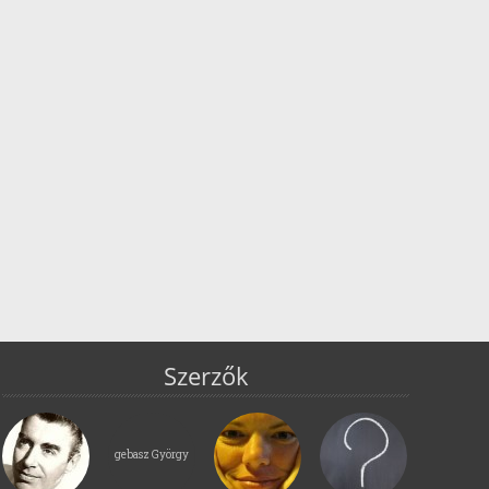
Szerzők
gebasz György