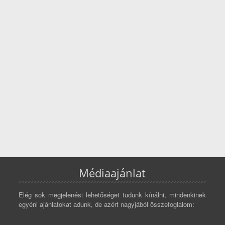
Médiaajánlat
Elég sok megjelenési lehetőséget tudunk kínálni, mindenkinek
egyéni ajánlatokat adunk, de azért nagyjából összefoglalom: