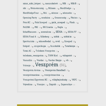
,
,
,
,
nász_niki_képei
nasznikolett
NB1
NB1/B
(5)
(2)
(2)
(1)
,
,
,
,
nbi
Németország
Nilsson
NordHedge
(1)
(1)
(3)
(1)
,
,
,
,
NordHedgeTour
Női
odense
odensehc
(1)
(1)
(1)
(1)
,
,
,
,
Párizs
Opening Party
orosháza
Oroszország
(5)
(1)
(1)
(1)
,
,
,
,
pick_szeged
Pécs KC
Pick Szeged
Plock
(8)
(1)
(3)
(2)
,
,
,
,
Pol2016
PSG
RK Croatia
Rogla
(2)
(4)
(1)
(1)
,
,
,
,
SEHA
Schaffhausen
scmvalcea
SEHA FF
(13)
(1)
(1)
(2)
,
,
,
,
SEHA Final 4
Silkeborg
siófok
siófok kc
(3)
(1)
(1)
(1)
,
,
,
,
stineoftedal
Szeged
Sportturista
svéd
(6)
(6)
(1)
(1)
,
,
,
,
Szöged
szuperkupa
Szurkolók
Tatabánya
(1)
(1)
(2)
(3)
,
,
Tatai AC
Telekom Veszprém
(1)
(1)
,
,
,
telekom_veszprém
THW Kiel
válogatott
(6)
(2)
(2)
,
,
,
,
Vardar
Varazdin
Vardar Skopje
vb
(5)
(1)
(1)
(3)
Veszprém
,
,
(56)
Velenje
(1)
,
,
Veszprém Handball
Veszprém Aréna
(7)
(3)
,
,
veszprémarána
veszprémaréna
(4)
(1)
,
,
,
Veszprémi Egyetemi KC
világbajnokság
VKFC
(2)
(3)
(1)
,
,
,
Vojvodina
Vranjes
Zágráb
Zaporozhye
(1)
(1)
(4)
(1)