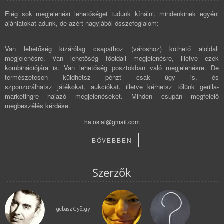
Elég sok megjelenési lehetőséget tudunk kínálni, mindenkinek egyéni
ajánlatokat adunk, de azért nagyjából összefoglalom:
Van lehetőség kizárólag csapathoz (városhoz) köthető aloldali
megjelenésre. Van lehetőség főoldali megjelenésre, illetve ezek
kombinációjára is. Van lehetőség posztokban való megjelenésre. De
természetesen küldhetsz pénzt csak úgy is, és
szponzorálhatsz játékokat, aukciókat, illetve kérhetsz tőlünk gerilla-
marketingre hajazó megjelenéseket. Minden csupán megfelelő
megbeszélés kérdése.
hatosfal@gmail.com
BŐVEBBEN
Szerzők
gebasz György