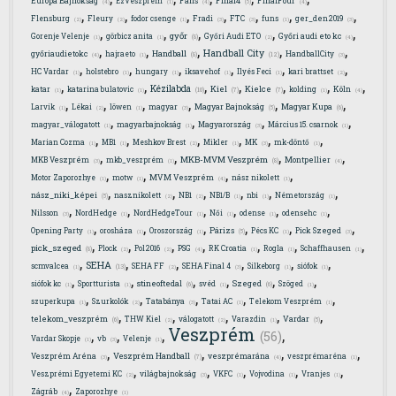
Európa Bajnokság
EzVeszprém
Fans
FinalFour
(5)
(4)
(1)
(4)
(4)
,
,
,
,
,
,
,
Flensburg
Fleury
fodor csenge
Fradi
FTC
funs
ger_den2019
(2)
(2)
(1)
(3)
(3)
(1)
(3)
,
,
,
,
,
győr
Gorenje Velenje
görbicz anita
Győri Audi ETO
Győri audi eto kc
(8)
(1)
(1)
(2)
(4)
,
,
,
,
,
Handball City
Handball
győriaudietokc
hajraeto
HandballCity
(12)
(8)
(4)
(1)
(3)
,
,
,
,
,
,
HC Vardar
holstebro
hungary
iksavehof
Ilyés Feci
kari brattset
(1)
(1)
(1)
(1)
(1)
(2)
,
,
,
,
,
,
,
Kézilabda
Kiel
Kielce
katar
katarina bulatovic
kolding
Köln
(10)
(7)
(7)
(1)
(1)
(1)
(4)
,
,
,
,
,
,
Magyar Bajnokság
Magyar Kupa
Larvik
Lékai
löwen
magyar
(5)
(6)
(1)
(2)
(1)
(3)
,
,
,
,
magyar_válogatott
magyarbajnokság
Magyarország
Március 15. csarnok
(1)
(1)
(3)
(1)
,
,
,
,
,
,
Marian Cozma
MB1
Meshkov Brest
Mikler
MK
mk-döntő
(1)
(1)
(2)
(1)
(3)
(1)
,
,
,
,
MKB-MVM Veszprém
MKB Veszprém
mkb_veszprém
Montpellier
(8)
(3)
(1)
(4)
,
,
,
,
Motor Zaporozhye
motw
MVM Veszprém
nász nikolett
(1)
(1)
(4)
(1)
,
,
,
,
,
,
nász_niki_képei
nasznikolett
NB1
NB1/B
nbi
Németország
(5)
(2)
(2)
(1)
(1)
(1)
,
,
,
,
,
,
Nilsson
NordHedge
NordHedgeTour
Női
odense
odensehc
(3)
(1)
(1)
(1)
(1)
(1)
,
,
,
,
,
,
Párizs
Opening Party
orosháza
Oroszország
Pécs KC
Pick Szeged
(5)
(1)
(1)
(1)
(1)
(3)
,
,
,
,
,
,
,
pick_szeged
Plock
Pol2016
PSG
RK Croatia
Rogla
Schaffhausen
(8)
(2)
(2)
(4)
(1)
(1)
(1)
,
,
,
,
,
,
SEHA
scmvalcea
SEHA FF
SEHA Final 4
Silkeborg
siófok
(13)
(1)
(2)
(3)
(1)
(1)
,
,
,
,
,
,
stineoftedal
Szeged
siófok kc
Sportturista
svéd
Szöged
(6)
(6)
(1)
(1)
(1)
(1)
,
,
,
,
,
szuperkupa
Szurkolók
Tatabánya
Tatai AC
Telekom Veszprém
(1)
(2)
(3)
(1)
(1)
,
,
,
,
,
telekom_veszprém
Vardar
THW Kiel
válogatott
Varazdin
(6)
(5)
(2)
(2)
(1)
Veszprém
,
,
,
,
(56)
Vardar Skopje
vb
Velenje
(1)
(3)
(1)
,
,
,
,
Veszprém Handball
Veszprém Aréna
veszprémarána
veszprémaréna
(7)
(3)
(4)
(1)
,
,
,
,
,
Veszprémi Egyetemi KC
világbajnokság
VKFC
Vojvodina
Vranjes
(2)
(3)
(1)
(1)
(1)
,
Zágráb
Zaporozhye
(4)
(1)