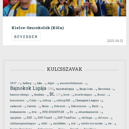
Kielce-Szurokolók (Köln)
BŐVEBBEN
2015.06.01
KULCSSZAVAK
,
,
,
,
,
2017
Aalborg
Ajka
Algyő
annemettehansen
(7)
(1)
(1)
(1)
(2)
,
,
,
,
Bajnokok Ligája
(36)
bajnokokligája
Banja Luka
Barcelona
(3)
(1)
(3)
,
,
,
,
,
,
BL
(27)
beatrice edwige
Besiktas
brest
brest bretagne
Breszt
(1)
(1)
(1)
(1)
(2)
,
,
,
,
,
Celje
Champion League
bronzmeccs
cellcup
cellcup2015
(7)
(8)
(1)
(1)
(1)
,
,
,
,
,
,
csakazeto
Császár
Dánia
Debrecen
Debrecencen
Döntő
(1)
(1)
(1)
(2)
(1)
(1)
,
,
,
,
,
dudaamorim
dvsc
DVSC-SCHAEFFLER
Eb
eduardaamorim
(4)
(1)
(1)
(3)
(3)
,
,
,
,
,
,
EHF
egyiptom
EHF Final4
EHF FinalFour
ehf kupa
ehf-euro
(6)
(1)
(2)
(3)
(1)
(1)
,
,
,
,
,
,
ehfchampionsleague
ehfcl
emlékfitás
érd
estelle nze minko
eto
(1)
(2)
(1)
(3)
(1)
(2)
,
,
,
,
,
Final4