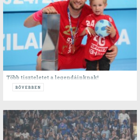
Több tiszteletet a legendáinknak!
...
BŐVEBBEN