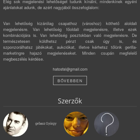
Elég sok megjelenési lehetőséget tudunk kínálni, mindenkinek egyéni
ajánlatokat adunk, de azért nagyjából összefoglalom:
Van lehetőség kizárólag csapathoz (városhoz) köthető aloldali
megjelenésre. Van lehetőség főoldali megjelenésre, illetve ezek
kombinációjára is. Van lehetőség posztokban való megjelenésre. De
természetesen küldhetsz pénzt csak úgy is, és
szponzorálhatsz játékokat, aukciókat, illetve kérhetsz tőlünk gerilla-
marketingre hajazó megjelenéseket. Minden csupán megfelelő
megbeszélés kérdése.
hatosfal@gmail.com
BŐVEBBEN
Szerzők
gebasz György