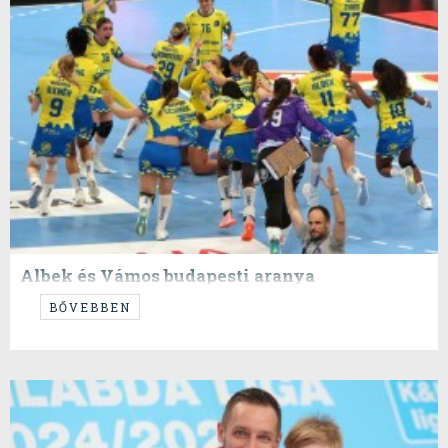
Albek és Vámos budapesti aranya
...teljesen megérdemelt...
BŐVEBBEN