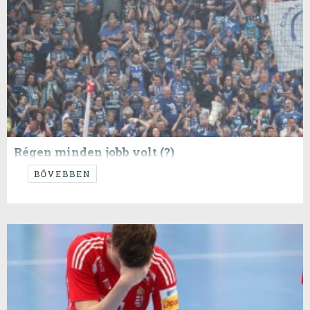
Régen minden jobb volt (?)
...tartja a mondás, de vajon tényleg?
BŐVEBBEN