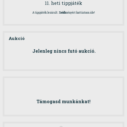
11. heti tippjáték
A tippjáték lezárult. Eredményért kattintson ide!
odds
Aukció
Jelenleg nincs futó aukció.
Támogasd munkánkat!