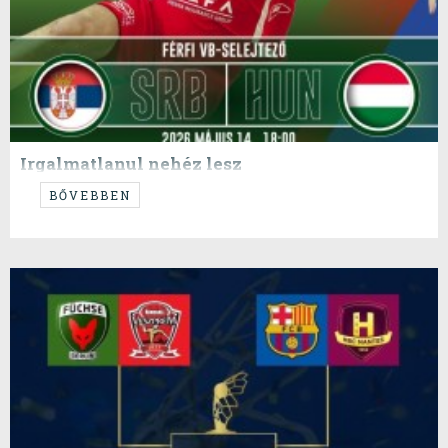
Irgalmatlanul nehéz lesz
...de képesek vagyunk rá!
BŐVEBBEN