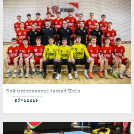
Sok újdonsággal támad Köln
...egy újabb Köln, amin mi nem vagyunk ott...
BŐVEBBEN