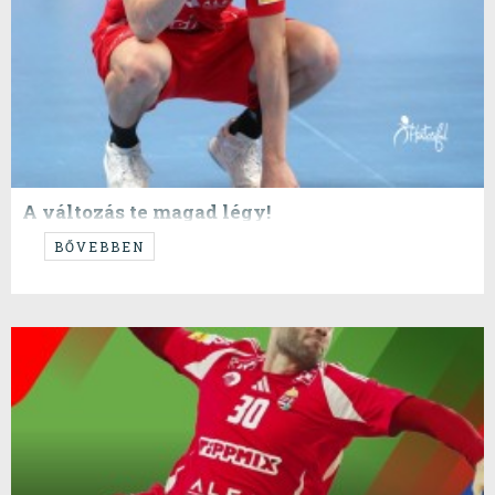
A változás te magad légy!
...Mahatma Gandhi...
BŐVEBBEN