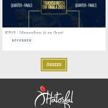
KP15 - Idegenben jó az iksz!
...ez a cím szokott működni!
BŐVEBBEN
ÖSSZES