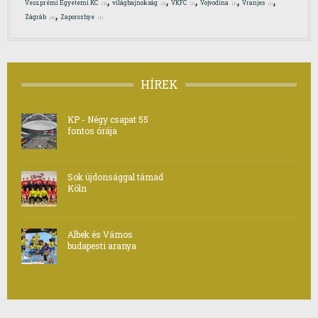
,
,
,
,
,
Veszprémi Egyetemi KC
világbajnokság
VKFC
Vojvodina
Vranjes
(2)
(3)
(1)
(1)
(1)
,
Zágráb
Zaporozhye
(4)
(1)
HÍREK
KP - Négy csapat 55
fontos órája
Sok újdonsággal támad
Köln
Albek és Vámos
budapesti aranya