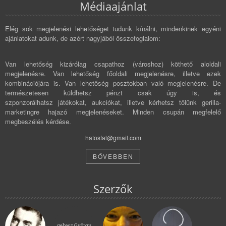
Médiaajánlat
Elég sok megjelenési lehetőséget tudunk kínálni, mindenkinek egyéni
ajánlatokat adunk, de azért nagyjából összefoglalom:
Van lehetőség kizárólag csapathoz (városhoz) köthető aloldali
megjelenésre. Van lehetőség főoldali megjelenésre, illetve ezek
kombinációjára is. Van lehetőség posztokban való megjelenésre. De
természetesen küldhetsz pénzt csak úgy is, és
szponzorálhatsz játékokat, aukciókat, illetve kérhetsz tőlünk gerilla-
marketingre hajazó megjelenéseket. Minden csupán megfelelő
megbeszélés kérdése.
hatosfal@gmail.com
BŐVEBBEN
Szerzők
gebasz György