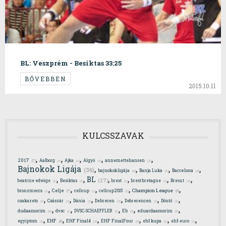
BL: Veszprém - Besiktas 33:25
BŐVEBBEN
2015.10.11
KULCSSZAVAK
,
,
,
,
,
2017
Aalborg
Ajka
Algyő
annemettehansen
(7)
(1)
(1)
(1)
(2)
,
,
,
,
Bajnokok Ligája
(36)
bajnokokligája
Banja Luka
Barcelona
(3)
(1)
(3)
,
,
,
,
,
,
BL
(27)
beatrice edwige
Besiktas
brest
brest bretagne
Breszt
(1)
(1)
(1)
(1)
(2)
,
,
,
,
,
Celje
Champion League
bronzmeccs
cellcup
cellcup2015
(7)
(8)
(1)
(1)
(1)
,
,
,
,
,
,
csakazeto
Császár
Dánia
Debrecen
Debrecencen
Döntő
(1)
(1)
(1)
(2)
(1)
(1)
,
,
,
,
,
dudaamorim
dvsc
DVSC-SCHAEFFLER
Eb
eduardaamorim
(4)
(1)
(1)
(3)
(3)
,
,
,
,
,
,
EHF
egyiptom
EHF Final4
EHF FinalFour
ehf kupa
ehf-euro
(6)
(1)
(2)
(3)
(1)
(1)