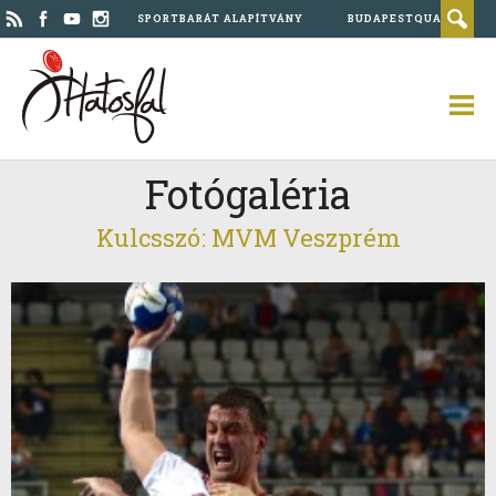
SPORTBARÁT ALAPÍTVÁNY
BUDAPESTQUAD
Fotógaléria
Kulcsszó: MVM Veszprém