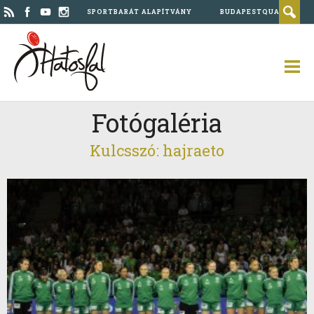
SPORTBARÁT ALAPÍTVÁNY
BUDAPESTQUAD
Fotógaléria
Kulcsszó: hajraeto