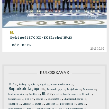
BL
Győri Audi ETO KC - IK Sävehof 35-23
BŐVEBBEN
2019.10.06
KULCSSZAVAK
,
,
,
,
,
2017
Aalborg
Ajka
Algyő
annemettehansen
(7)
(1)
(1)
(1)
(2)
,
,
,
,
Bajnokok Ligája
(36)
bajnokokligája
Banja Luka
Barcelona
(3)
(1)
(3)
,
,
,
,
,
,
BL
(27)
beatrice edwige
Besiktas
brest
brest bretagne
Breszt
(1)
(1)
(1)
(1)
(2)
,
,
,
,
,
Celje
Champion League
bronzmeccs
cellcup
cellcup2015
(7)
(8)
(1)
(1)
(1)
,
,
,
,
,
,
csakazeto
Császár
Dánia
Debrecen
Debrecencen
Döntő
(1)
(1)
(1)
(2)
(1)
(1)
,
,
,
,
,
dudaamorim
dvsc
DVSC-SCHAEFFLER
Eb
eduardaamorim