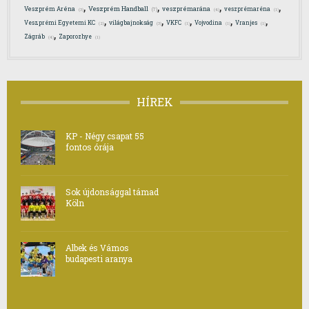
,
,
,
,
Veszprém Handball
Veszprém Aréna
veszprémarána
veszprémaréna
(7)
(3)
(4)
(1)
,
,
,
,
,
Veszprémi Egyetemi KC
világbajnokság
VKFC
Vojvodina
Vranjes
(2)
(3)
(1)
(1)
(1)
,
Zágráb
Zaporozhye
(4)
(1)
HÍREK
KP - Négy csapat 55
fontos órája
Sok újdonsággal támad
Köln
Albek és Vámos
budapesti aranya