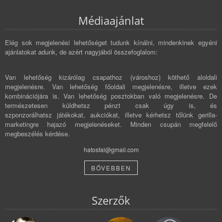
Médiaajánlat
Elég sok megjelenési lehetőséget tudunk kínálni, mindenkinek egyéni
ajánlatokat adunk, de azért nagyjából összefoglalom:
Van lehetőség kizárólag csapathoz (városhoz) köthető aloldali
megjelenésre. Van lehetőség főoldali megjelenésre, illetve ezek
kombinációjára is. Van lehetőség posztokban való megjelenésre. De
természetesen küldhetsz pénzt csak úgy is, és
szponzorálhatsz játékokat, aukciókat, illetve kérhetsz tőlünk gerilla-
marketingre hajazó megjelenéseket. Minden csupán megfelelő
megbeszélés kérdése.
hatosfal@gmail.com
BŐVEBBEN
Szerzők