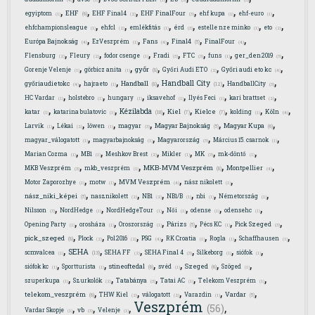
(4)
(1)
(1)
(3)
(3)
,
,
,
,
,
,
EHF
egyiptom
EHF Final4
EHF FinalFour
ehf kupa
ehf-euro
(6)
(1)
(2)
(3)
(1)
(1)
,
,
,
,
,
,
ehfchampionsleague
ehfcl
emlékfitás
érd
estelle nze minko
eto
(1)
(2)
(1)
(3)
(1)
(2)
,
,
,
,
,
Final4
Európa Bajnokság
EzVeszprém
Fans
FinalFour
(5)
(4)
(1)
(4)
(4)
,
,
,
,
,
,
,
Flensburg
Fleury
fodor csenge
Fradi
FTC
funs
ger_den2019
(2)
(2)
(1)
(3)
(3)
(1)
(3)
,
,
,
,
,
győr
Gorenje Velenje
görbicz anita
Győri Audi ETO
Győri audi eto kc
(8)
(1)
(1)
(2)
(4)
,
,
,
,
,
Handball City
Handball
győriaudietokc
hajraeto
HandballCity
(12)
(8)
(4)
(1)
(3)
,
,
,
,
,
,
HC Vardar
holstebro
hungary
iksavehof
Ilyés Feci
kari brattset
(1)
(1)
(1)
(1)
(1)
(2)
,
,
,
,
,
,
,
Kézilabda
Kiel
Kielce
katar
katarina bulatovic
kolding
Köln
(10)
(7)
(7)
(1)
(1)
(1)
(4)
,
,
,
,
,
,
Magyar Bajnokság
Magyar Kupa
Larvik
Lékai
löwen
magyar
(5)
(6)
(1)
(2)
(1)
(3)
,
,
,
,
magyar_válogatott
magyarbajnokság
Magyarország
Március 15. csarnok
(1)
(1)
(3)
(1)
,
,
,
,
,
,
Marian Cozma
MB1
Meshkov Brest
Mikler
MK
mk-döntő
(1)
(1)
(2)
(1)
(3)
(1)
,
,
,
,
MKB-MVM Veszprém
MKB Veszprém
mkb_veszprém
Montpellier
(8)
(3)
(1)
(4)
,
,
,
,
Motor Zaporozhye
motw
MVM Veszprém
nász nikolett
(1)
(1)
(4)
(1)
,
,
,
,
,
,
nász_niki_képei
nasznikolett
NB1
NB1/B
nbi
Németország
(5)
(2)
(2)
(1)
(1)
(1)
,
,
,
,
,
,
Nilsson
NordHedge
NordHedgeTour
Női
odense
odensehc
(3)
(1)
(1)
(1)
(1)
(1)
,
,
,
,
,
,
Párizs
Opening Party
orosháza
Oroszország
Pécs KC
Pick Szeged
(5)
(1)
(1)
(1)
(1)
(3)
,
,
,
,
,
,
,
pick_szeged
Plock
Pol2016
PSG
RK Croatia
Rogla
Schaffhausen
(8)
(2)
(2)
(4)
(1)
(1)
(1)
,
,
,
,
,
,
SEHA
scmvalcea
SEHA FF
SEHA Final 4
Silkeborg
siófok
(13)
(1)
(2)
(3)
(1)
(1)
,
,
,
,
,
,
stineoftedal
Szeged
siófok kc
Sportturista
svéd
Szöged
(6)
(6)
(1)
(1)
(1)
(1)
,
,
,
,
,
szuperkupa
Szurkolók
Tatabánya
Tatai AC
Telekom Veszprém
(1)
(2)
(3)
(1)
(1)
,
,
,
,
,
telekom_veszprém
Vardar
THW Kiel
válogatott
Varazdin
(6)
(5)
(2)
(2)
(1)
Veszprém
,
,
,
,
(56)
Vardar Skopje
vb
Velenje
(1)
(3)
(1)