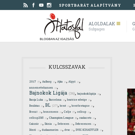
SPORTBARÁT ALAPÍTVÁNY
ALOLDALAK
G
Subpages
G
BLOGBAN AZ IGAZSÁG
KULCSSZAVAK
,
,
,
,
2017
Aalborg
Ajka
Algyő
(7)
(1)
(1)
(1)
,
annemettehansen
(2)
,
,
Bajnokok Ligája
(36)
bajnokokligája
(3)
,
,
,
Banja Luka
Barcelona
beatrice edwige
(1)
(3)
(1)
,
,
,
,
BL
(27)
Besiktas
brest
brest bretagne
(1)
(1)
(1)
,
,
,
,
Celje
Breszt
bronzmeccs
cellcup
(7)
(2)
(1)
(1)
,
,
,
Champion League
cellcup2015
csakazeto
(8)
(1)
(1)
,
,
,
,
Császár
Dánia
Debrecen
Debrecencen
(1)
(1)
(2)
(1)
,
,
,
,
Döntő
dudaamorim
dvsc
DVSC-SCHAEFFLER
(1)
(4)
(1)
(1)
,
,
,
,