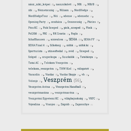
,
,
,
,
nász_niki_képei
nasznikolett
NB1
NB1/B
(5)
(2)
(2)
(1)
,
,
,
,
nbi
Németország
Nilsson
NordHedge
(1)
(1)
(3)
(1)
,
,
,
,
NordHedgeTour
Női
odense
odensehc
(1)
(1)
(1)
(1)
,
,
,
,
Párizs
Opening Party
orosháza
Oroszország
(5)
(1)
(1)
(1)
,
,
,
,
pick_szeged
Pécs KC
Pick Szeged
Plock
(8)
(1)
(3)
(2)
,
,
,
,
Pol2016
PSG
RK Croatia
Rogla
(2)
(4)
(1)
(1)
,
,
,
,
SEHA
Schaffhausen
scmvalcea
SEHA FF
(13)
(1)
(1)
(2)
,
,
,
,
SEHA Final 4
Silkeborg
siófok
siófok kc
(3)
(1)
(1)
(1)
,
,
,
,
stineoftedal
Szeged
Sportturista
svéd
(6)
(6)
(1)
(1)
,
,
,
,
Szöged
szuperkupa
Szurkolók
Tatabánya
(1)
(1)
(2)
(3)
,
,
Tatai AC
Telekom Veszprém
(1)
(1)
,
,
,
telekom_veszprém
THW Kiel
válogatott
(6)
(2)
(2)
,
,
,
,
Vardar
Varazdin
Vardar Skopje
vb
(5)
(1)
(1)
(3)
Veszprém
,
,
(56)
Velenje
(1)
,
,
Veszprém Handball
Veszprém Aréna
(7)
(3)
,
,
veszprémarána
veszprémaréna
(4)
(1)
,
,
,
Veszprémi Egyetemi KC
világbajnokság
VKFC
(2)
(3)
(1)
,
,
,
Vojvodina
Vranjes
Zágráb
Zaporozhye
(1)
(1)
(4)
(1)