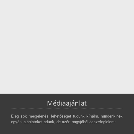
Médiaajánlat
Elég sok megjelenési lehetőséget tudunk kínálni, mindenkinek
egyéni ajánlatokat adunk, de azért nagyjából összefoglalom: