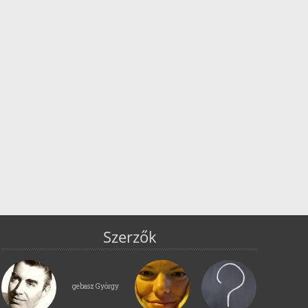
Szerzők
gebasz György