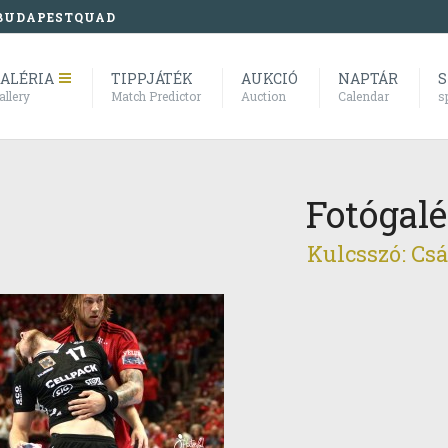
BUDAPESTQUAD
ALÉRIA
TIPPJÁTÉK
AUKCIÓ
NAPTÁR
S
allery
Match Predictor
Auction
Calendar
s
Fotógalé
Kulcsszó: Csá