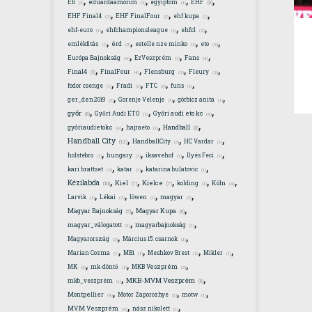
EHF
Eb
eduardaamorim
egyiptom
(6)
(3)
(3)
(1)
,
,
,
EHF Final4
EHF FinalFour
ehf kupa
(2)
(3)
(1)
,
,
,
ehf-euro
ehfchampionsleague
ehfcl
(1)
(1)
(2)
,
,
,
,
emlékfitás
érd
estelle nze minko
eto
(1)
(3)
(1)
(2)
,
,
,
Európa Bajnokság
EzVeszprém
Fans
(4)
(1)
(4)
,
,
,
,
Final4
FinalFour
Flensburg
Fleury
(5)
(4)
(2)
(2)
,
,
,
,
fodor csenge
Fradi
FTC
funs
(1)
(3)
(3)
(1)
,
,
,
ger_den2019
Gorenje Velenje
görbicz anita
(3)
(1)
(1)
,
,
,
győr
Győri Audi ETO
Győri audi eto kc
(8)
(2)
(4)
,
,
,
Handball
győriaudietokc
hajraeto
(8)
(4)
(1)
,
,
,
Handball City
HandballCity
HC Vardar
(12)
(3)
(1)
,
,
,
,
holstebro
hungary
iksavehof
Ilyés Feci
(1)
(1)
(1)
(1)
,
,
,
kari brattset
katar
katarina bulatovic
(2)
(1)
(1)
,
,
,
,
,
Kézilabda
Kiel
Kielce
kolding
Köln
(10)
(7)
(7)
(1)
(4)
,
,
,
,
Larvik
Lékai
löwen
magyar
(1)
(2)
(1)
(3)
,
,
Magyar Bajnokság
Magyar Kupa
(5)
(6)
,
,
magyar_válogatott
magyarbajnokság
(1)
(1)
,
,
Magyarország
Március 15. csarnok
(3)
(1)
,
,
,
,
Marian Cozma
MB1
Meshkov Brest
Mikler
(1)
(1)
(2)
(1)
,
,
,
MK
mk-döntő
MKB Veszprém
(3)
(1)
(3)
,
,
MKB-MVM Veszprém
mkb_veszprém
(8)
(1)
,
,
,
Montpellier
Motor Zaporozhye
motw
(4)
(1)
(1)
,
,
MVM Veszprém
nász nikolett
(4)
(1)