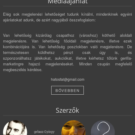
Médiaajánlat
Elég sok megjelenési lehetőséget tudunk kínálni, mindenkinek egyéni
ajánlatokat adunk, de azért nagyjából összefoglalom:
Van lehetőség kizárólag csapathoz (városhoz) köthető aloldali
megjelenésre. Van lehetőség főoldali megjelenésre, illetve ezek
kombinációjára is. Van lehetőség posztokban való megjelenésre. De
természetesen küldhetsz pénzt csak úgy is, és
szponzorálhatsz játékokat, aukciókat, illetve kérhetsz tőlünk gerilla-
marketingre hajazó megjelenéseket. Minden csupán megfelelő
megbeszélés kérdése.
hatosfal@gmail.com
BŐVEBBEN
Szerzők
gebasz György