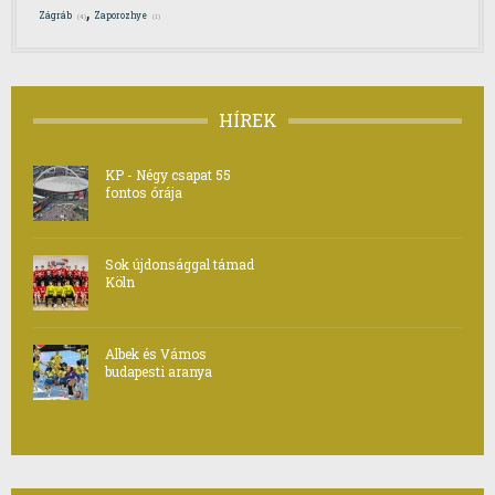
,
Zágráb
Zaporozhye
(4)
(1)
HÍREK
KP - Négy csapat 55
fontos órája
Sok újdonsággal támad
Köln
Albek és Vámos
budapesti aranya