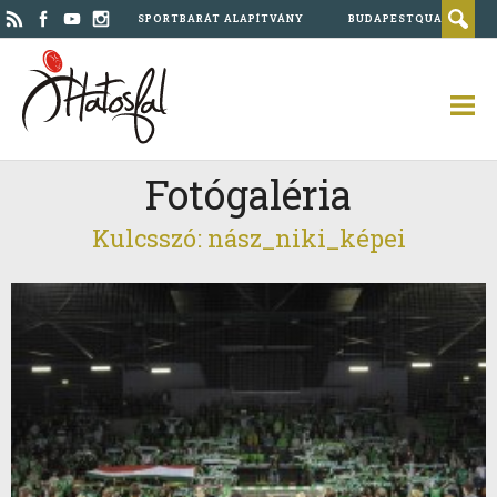
SPORTBARÁT ALAPÍTVÁNY
BUDAPESTQUAD
Fotógaléria
Kulcsszó: nász_niki_képei