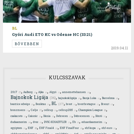
BL
Győri Audi ETO KC vs Odense HC (33:21)
BŐVEBBEN
2019.04.11
KULCSSZAVAK
,
,
,
,
,
2017
Aalborg
Ajka
Algyő
annemettehansen
(7)
(1)
(1)
(1)
(2)
,
,
,
,
Bajnokok Ligája
(36)
bajnokokligája
Banja Luka
Barcelona
(3)
(1)
(3)
,
,
,
,
,
,
BL
(27)
beatrice edwige
Besiktas
brest
brest bretagne
Breszt
(1)
(1)
(1)
(1)
(2)
,
,
,
,
,
Celje
Champion League
bronzmeccs
cellcup
cellcup2015
(7)
(8)
(1)
(1)
(1)
,
,
,
,
,
,
csakazeto
Császár
Dánia
Debrecen
Debrecencen
Döntő
(1)
(1)
(1)
(2)
(1)
(1)
,
,
,
,
,
dudaamorim
dvsc
DVSC-SCHAEFFLER
Eb
eduardaamorim
(4)
(1)
(1)
(3)
(3)
,
,
,
,
,
,
EHF
egyiptom
EHF Final4
EHF FinalFour
ehf kupa
ehf-euro
(6)
(1)
(2)
(3)
(1)
(1)
,
,
,
,
,
,
ehfchampionsleague
ehfcl
emlékfitás
érd
estelle nze minko
eto