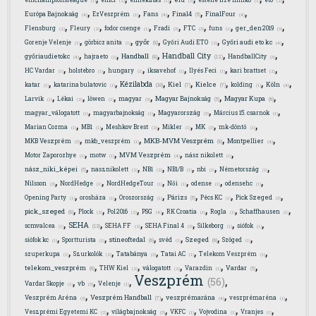
(1)
(2)
(1)
(3)
(1)
(2)
,
,
,
,
,
Final4
Európa Bajnokság
EzVeszprém
Fans
FinalFour
(5)
(4)
(1)
(4)
(4)
,
,
,
,
,
,
,
Flensburg
Fleury
fodor csenge
Fradi
FTC
funs
ger_den2019
(2)
(2)
(1)
(3)
(3)
(1)
(3)
,
,
,
,
,
győr
Gorenje Velenje
görbicz anita
Győri Audi ETO
Győri audi eto kc
(8)
(1)
(1)
(2)
(4)
,
,
,
,
,
Handball City
Handball
győriaudietokc
hajraeto
HandballCity
(12)
(8)
(4)
(1)
(3)
,
,
,
,
,
,
HC Vardar
holstebro
hungary
iksavehof
Ilyés Feci
kari brattset
(1)
(1)
(1)
(1)
(1)
(2)
,
,
,
,
,
,
,
Kézilabda
Kiel
Kielce
katar
katarina bulatovic
kolding
Köln
(10)
(7)
(7)
(1)
(1)
(1)
(4)
,
,
,
,
,
,
Magyar Bajnokság
Magyar Kupa
Larvik
Lékai
löwen
magyar
(5)
(6)
(1)
(2)
(1)
(3)
,
,
,
,
magyar_válogatott
magyarbajnokság
Magyarország
Március 15. csarnok
(1)
(1)
(3)
(1)
,
,
,
,
,
,
Marian Cozma
MB1
Meshkov Brest
Mikler
MK
mk-döntő
(1)
(1)
(2)
(1)
(3)
(1)
,
,
,
,
MKB-MVM Veszprém
MKB Veszprém
mkb_veszprém
Montpellier
(8)
(3)
(1)
(4)
,
,
,
,
Motor Zaporozhye
motw
MVM Veszprém
nász nikolett
(1)
(1)
(4)
(1)
,
,
,
,
,
,
nász_niki_képei
nasznikolett
NB1
NB1/B
nbi
Németország
(5)
(2)
(2)
(1)
(1)
(1)
,
,
,
,
,
,
Nilsson
NordHedge
NordHedgeTour
Női
odense
odensehc
(3)
(1)
(1)
(1)
(1)
(1)
,
,
,
,
,
,
Párizs
Opening Party
orosháza
Oroszország
Pécs KC
Pick Szeged
(5)
(1)
(1)
(1)
(1)
(3)
,
,
,
,
,
,
,
pick_szeged
Plock
Pol2016
PSG
RK Croatia
Rogla
Schaffhausen
(8)
(2)
(2)
(4)
(1)
(1)
(1)
,
,
,
,
,
,
SEHA
scmvalcea
SEHA FF
SEHA Final 4
Silkeborg
siófok
(13)
(1)
(2)
(3)
(1)
(1)
,
,
,
,
,
,
stineoftedal
Szeged
siófok kc
Sportturista
svéd
Szöged
(6)
(6)
(1)
(1)
(1)
(1)
,
,
,
,
,
szuperkupa
Szurkolók
Tatabánya
Tatai AC
Telekom Veszprém
(1)
(2)
(3)
(1)
(1)
,
,
,
,
,
telekom_veszprém
Vardar
THW Kiel
válogatott
Varazdin
(6)
(5)
(2)
(2)
(1)
Veszprém
,
,
,
,
(56)
Vardar Skopje
vb
Velenje
(1)
(3)
(1)
,
,
,
,
Veszprém Handball
Veszprém Aréna
veszprémarána
veszprémaréna
(7)
(3)
(4)
(1)
,
,
,
,
,
Veszprémi Egyetemi KC
világbajnokság
VKFC
Vojvodina
Vranjes
(2)
(3)
(1)
(1)
(1)