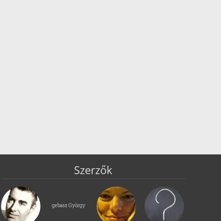
Szerzők
gebasz György