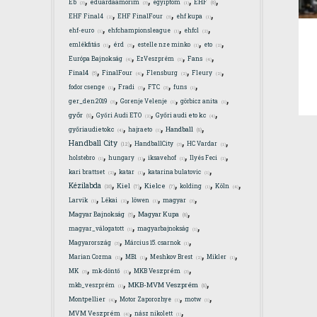
EHF
Eb
eduardaamorim
egyiptom
(6)
(3)
(3)
(1)
,
,
,
EHF Final4
EHF FinalFour
ehf kupa
(2)
(3)
(1)
,
,
,
ehf-euro
ehfchampionsleague
ehfcl
(1)
(1)
(2)
,
,
,
,
emlékfitás
érd
estelle nze minko
eto
(1)
(3)
(1)
(2)
,
,
,
Európa Bajnokság
EzVeszprém
Fans
(4)
(1)
(4)
,
,
,
,
Final4
FinalFour
Flensburg
Fleury
(5)
(4)
(2)
(2)
,
,
,
,
fodor csenge
Fradi
FTC
funs
(1)
(3)
(3)
(1)
,
,
,
ger_den2019
Gorenje Velenje
görbicz anita
(3)
(1)
(1)
,
,
,
győr
Győri Audi ETO
Győri audi eto kc
(8)
(2)
(4)
,
,
,
Handball
győriaudietokc
hajraeto
(8)
(4)
(1)
,
,
,
Handball City
HandballCity
HC Vardar
(12)
(3)
(1)
,
,
,
,
holstebro
hungary
iksavehof
Ilyés Feci
(1)
(1)
(1)
(1)
,
,
,
kari brattset
katar
katarina bulatovic
(2)
(1)
(1)
,
,
,
,
,
Kézilabda
Kiel
Kielce
kolding
Köln
(10)
(7)
(7)
(1)
(4)
,
,
,
,
Larvik
Lékai
löwen
magyar
(1)
(2)
(1)
(3)
,
,
Magyar Bajnokság
Magyar Kupa
(5)
(6)
,
,
magyar_válogatott
magyarbajnokság
(1)
(1)
,
,
Magyarország
Március 15. csarnok
(3)
(1)
,
,
,
,
Marian Cozma
MB1
Meshkov Brest
Mikler
(1)
(1)
(2)
(1)
,
,
,
MK
mk-döntő
MKB Veszprém
(3)
(1)
(3)
,
,
MKB-MVM Veszprém
mkb_veszprém
(8)
(1)
,
,
,
Montpellier
Motor Zaporozhye
motw
(4)
(1)
(1)
,
,
MVM Veszprém
nász nikolett
(4)
(1)