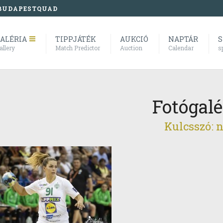
BUDAPESTQUAD
ALÉRIA
TIPPJÁTÉK
AUKCIÓ
NAPTÁR
S
allery
Match Predictor
Auction
Calendar
s
Fotógalé
Kulcsszó: n