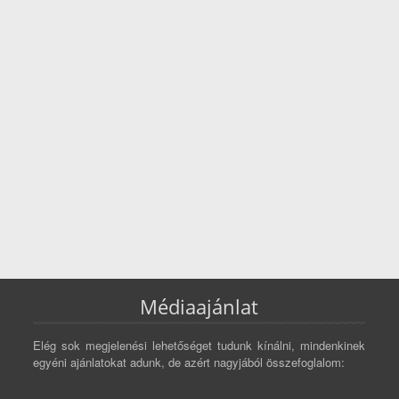
Médiaajánlat
Elég sok megjelenési lehetőséget tudunk kínálni, mindenkinek
egyéni ajánlatokat adunk, de azért nagyjából összefoglalom: