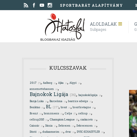
SPORTBARÁT ALAPÍTVÁNY
ALOLDALAK
G
Subpages
G
BLOGBAN AZ IGAZSÁG
KULCSSZAVAK
,
,
,
,
2017
Aalborg
Ajka
Algyő
(7)
(1)
(1)
(1)
,
annemettehansen
(2)
,
,
Bajnokok Ligája
(36)
bajnokokligája
(3)
,
,
,
Banja Luka
Barcelona
beatrice edwige
(1)
(3)
(1)
,
,
,
,
BL
(27)
Besiktas
brest
brest bretagne
(1)
(1)
(1)
,
,
,
,
Celje
Breszt
bronzmeccs
cellcup
(7)
(2)
(1)
(1)
,
,
,
Champion League
cellcup2015
csakazeto
(8)
(1)
(1)
,
,
,
,
Császár
Dánia
Debrecen
Debrecencen
(1)
(1)
(2)
(1)
,
,
,
,
Döntő
dudaamorim
dvsc
DVSC-SCHAEFFLER
(1)
(4)
(1)
(1)
,
,
,
,