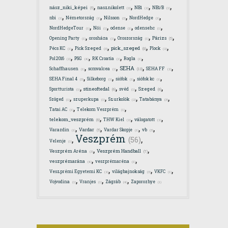
,
,
,
,
nász_niki_képei
nasznikolett
NB1
NB1/B
(5)
(2)
(2)
(1)
,
,
,
,
nbi
Németország
Nilsson
NordHedge
(1)
(1)
(3)
(1)
,
,
,
,
NordHedgeTour
Női
odense
odensehc
(1)
(1)
(1)
(1)
,
,
,
,
Párizs
Opening Party
orosháza
Oroszország
(5)
(1)
(1)
(1)
,
,
,
,
pick_szeged
Pécs KC
Pick Szeged
Plock
(8)
(1)
(3)
(2)
,
,
,
,
Pol2016
PSG
RK Croatia
Rogla
(2)
(4)
(1)
(1)
,
,
,
,
SEHA
Schaffhausen
scmvalcea
SEHA FF
(13)
(1)
(1)
(2)
,
,
,
,
SEHA Final 4
Silkeborg
siófok
siófok kc
(3)
(1)
(1)
(1)
,
,
,
,
stineoftedal
Szeged
Sportturista
svéd
(6)
(6)
(1)
(1)
,
,
,
,
Szöged
szuperkupa
Szurkolók
Tatabánya
(1)
(1)
(2)
(3)
,
,
Tatai AC
Telekom Veszprém
(1)
(1)
,
,
,
telekom_veszprém
THW Kiel
válogatott
(6)
(2)
(2)
,
,
,
,
Vardar
Varazdin
Vardar Skopje
vb
(5)
(1)
(1)
(3)
Veszprém
,
,
(56)
Velenje
(1)
,
,
Veszprém Handball
Veszprém Aréna
(7)
(3)
,
,
veszprémarána
veszprémaréna
(4)
(1)
,
,
,
Veszprémi Egyetemi KC
világbajnokság
VKFC
(2)
(3)
(1)
,
,
,
Vojvodina
Vranjes
Zágráb
Zaporozhye
(1)
(1)
(4)
(1)