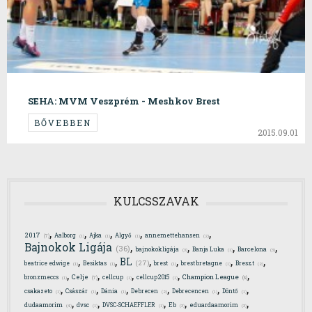
SEHA: MVM Veszprém - Meshkov Brest
BŐVEBBEN
2015.09.01
KULCSSZAVAK
,
,
,
,
,
2017
Aalborg
Ajka
Algyő
annemettehansen
(7)
(1)
(1)
(1)
(2)
,
,
,
,
Bajnokok Ligája
(36)
bajnokokligája
Banja Luka
Barcelona
(3)
(1)
(3)
,
,
,
,
,
,
BL
(27)
beatrice edwige
Besiktas
brest
brest bretagne
Breszt
(1)
(1)
(1)
(1)
(2)
,
,
,
,
,
Celje
Champion League
bronzmeccs
cellcup
cellcup2015
(7)
(8)
(1)
(1)
(1)
,
,
,
,
,
,
csakazeto
Császár
Dánia
Debrecen
Debrecencen
Döntő
(1)
(1)
(1)
(2)
(1)
(1)
,
,
,
,
,
dudaamorim
dvsc
DVSC-SCHAEFFLER
Eb
eduardaamorim
(4)
(1)
(1)
(3)
(3)