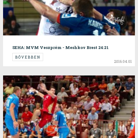
SEHA: MVM Veszprém - Meshkov Brest 24:21
BŐVEBBEN
2016.04.01