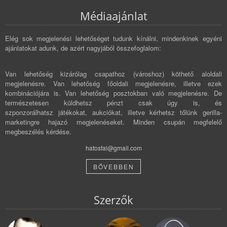
Médiaajánlat
Elég sok megjelenési lehetőséget tudunk kínálni, mindenkinek egyéni
ajánlatokat adunk, de azért nagyjából összefoglalom:
Van lehetőség kizárólag csapathoz (városhoz) köthető aloldali
megjelenésre. Van lehetőség főoldali megjelenésre, illetve ezek
kombinációjára is. Van lehetőség posztokban való megjelenésre. De
természetesen küldhetsz pénzt csak úgy is, és
szponzorálhatsz játékokat, aukciókat, illetve kérhetsz tőlünk gerilla-
marketingre hajazó megjelenéseket. Minden csupán megfelelő
megbeszélés kérdése.
hatosfal@gmail.com
BŐVEBBEN
Szerzők