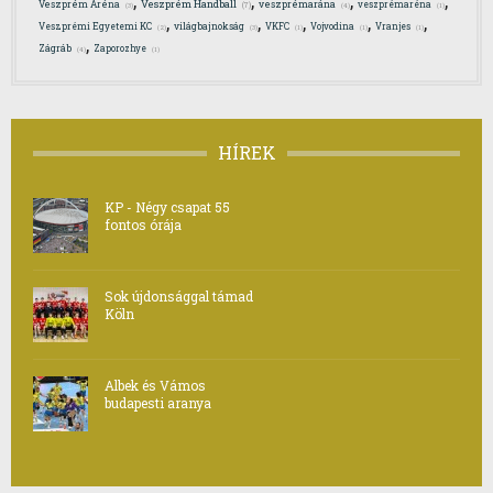
,
,
,
,
Veszprém Handball
Veszprém Aréna
veszprémarána
veszprémaréna
(7)
(3)
(4)
(1)
,
,
,
,
,
Veszprémi Egyetemi KC
világbajnokság
VKFC
Vojvodina
Vranjes
(2)
(3)
(1)
(1)
(1)
,
Zágráb
Zaporozhye
(4)
(1)
HÍREK
KP - Négy csapat 55
fontos órája
Sok újdonsággal támad
Köln
Albek és Vámos
budapesti aranya