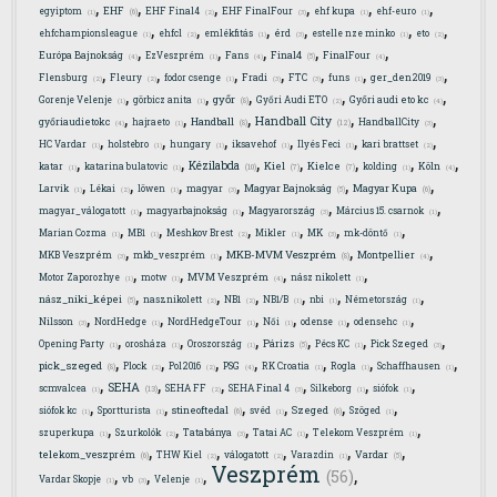
,
,
,
,
,
,
EHF
egyiptom
EHF Final4
EHF FinalFour
ehf kupa
ehf-euro
(6)
(1)
(2)
(3)
(1)
(1)
,
,
,
,
,
,
ehfchampionsleague
ehfcl
emlékfitás
érd
estelle nze minko
eto
(1)
(2)
(1)
(3)
(1)
(2)
,
,
,
,
,
Final4
Európa Bajnokság
EzVeszprém
Fans
FinalFour
(5)
(4)
(1)
(4)
(4)
,
,
,
,
,
,
,
Flensburg
Fleury
fodor csenge
Fradi
FTC
funs
ger_den2019
(2)
(2)
(1)
(3)
(3)
(1)
(3)
,
,
,
,
,
győr
Gorenje Velenje
görbicz anita
Győri Audi ETO
Győri audi eto kc
(8)
(1)
(1)
(2)
(4)
,
,
,
,
,
Handball City
Handball
győriaudietokc
hajraeto
HandballCity
(12)
(8)
(4)
(1)
(3)
,
,
,
,
,
,
HC Vardar
holstebro
hungary
iksavehof
Ilyés Feci
kari brattset
(1)
(1)
(1)
(1)
(1)
(2)
,
,
,
,
,
,
,
Kézilabda
Kiel
Kielce
katar
katarina bulatovic
kolding
Köln
(10)
(7)
(7)
(1)
(1)
(1)
(4)
,
,
,
,
,
,
Magyar Bajnokság
Magyar Kupa
Larvik
Lékai
löwen
magyar
(5)
(6)
(1)
(2)
(1)
(3)
,
,
,
,
magyar_válogatott
magyarbajnokság
Magyarország
Március 15. csarnok
(1)
(1)
(3)
(1)
,
,
,
,
,
,
Marian Cozma
MB1
Meshkov Brest
Mikler
MK
mk-döntő
(1)
(1)
(2)
(1)
(3)
(1)
,
,
,
,
MKB-MVM Veszprém
MKB Veszprém
mkb_veszprém
Montpellier
(8)
(3)
(1)
(4)
,
,
,
,
Motor Zaporozhye
motw
MVM Veszprém
nász nikolett
(1)
(1)
(4)
(1)
,
,
,
,
,
,
nász_niki_képei
nasznikolett
NB1
NB1/B
nbi
Németország
(5)
(2)
(2)
(1)
(1)
(1)
,
,
,
,
,
,
Nilsson
NordHedge
NordHedgeTour
Női
odense
odensehc
(3)
(1)
(1)
(1)
(1)
(1)
,
,
,
,
,
,
Párizs
Opening Party
orosháza
Oroszország
Pécs KC
Pick Szeged
(5)
(1)
(1)
(1)
(1)
(3)
,
,
,
,
,
,
,
pick_szeged
Plock
Pol2016
PSG
RK Croatia
Rogla
Schaffhausen
(8)
(2)
(2)
(4)
(1)
(1)
(1)
,
,
,
,
,
,
SEHA
scmvalcea
SEHA FF
SEHA Final 4
Silkeborg
siófok
(13)
(1)
(2)
(3)
(1)
(1)
,
,
,
,
,
,
stineoftedal
Szeged
siófok kc
Sportturista
svéd
Szöged
(6)
(6)
(1)
(1)
(1)
(1)
,
,
,
,
,
szuperkupa
Szurkolók
Tatabánya
Tatai AC
Telekom Veszprém
(1)
(2)
(3)
(1)
(1)
,
,
,
,
,
telekom_veszprém
Vardar
THW Kiel
válogatott
Varazdin
(6)
(5)
(2)
(2)
(1)
Veszprém
,
,
,
,
(56)
Vardar Skopje
vb
Velenje
(1)
(3)
(1)