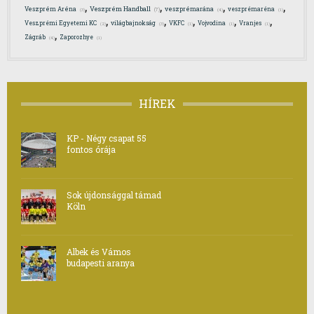
,
,
,
,
Veszprém Handball
Veszprém Aréna
veszprémarána
veszprémaréna
(7)
(3)
(4)
(1)
,
,
,
,
,
Veszprémi Egyetemi KC
világbajnokság
VKFC
Vojvodina
Vranjes
(2)
(3)
(1)
(1)
(1)
,
Zágráb
Zaporozhye
(4)
(1)
HÍREK
KP - Négy csapat 55
fontos órája
Sok újdonsággal támad
Köln
Albek és Vámos
budapesti aranya