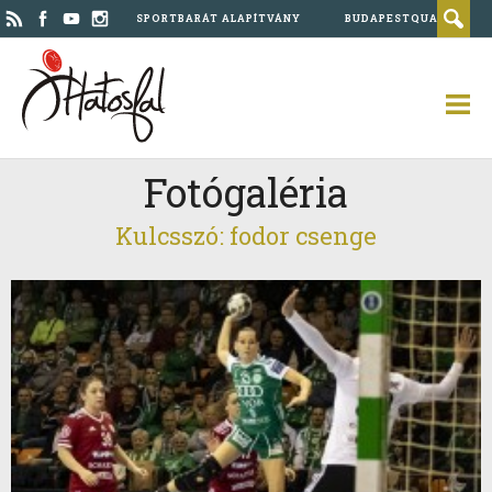
SPORTBARÁT ALAPÍTVÁNY
BUDAPESTQUAD
Fotógaléria
Kulcsszó: fodor csenge