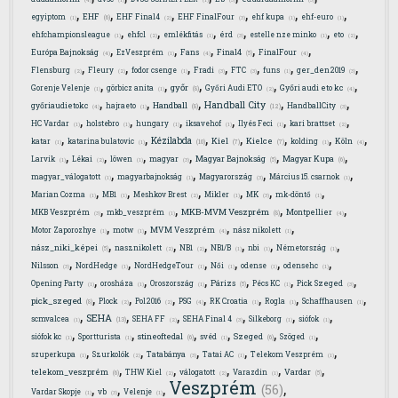
(4)
(1)
(1)
(3)
(3)
,
,
,
,
,
,
EHF
egyiptom
EHF Final4
EHF FinalFour
ehf kupa
ehf-euro
(6)
(1)
(2)
(3)
(1)
(1)
,
,
,
,
,
,
ehfchampionsleague
ehfcl
emlékfitás
érd
estelle nze minko
eto
(1)
(2)
(1)
(3)
(1)
(2)
,
,
,
,
,
Final4
Európa Bajnokság
EzVeszprém
Fans
FinalFour
(5)
(4)
(1)
(4)
(4)
,
,
,
,
,
,
,
Flensburg
Fleury
fodor csenge
Fradi
FTC
funs
ger_den2019
(2)
(2)
(1)
(3)
(3)
(1)
(3)
,
,
,
,
,
győr
Gorenje Velenje
görbicz anita
Győri Audi ETO
Győri audi eto kc
(8)
(1)
(1)
(2)
(4)
,
,
,
,
,
Handball City
Handball
győriaudietokc
hajraeto
HandballCity
(12)
(8)
(4)
(1)
(3)
,
,
,
,
,
,
HC Vardar
holstebro
hungary
iksavehof
Ilyés Feci
kari brattset
(1)
(1)
(1)
(1)
(1)
(2)
,
,
,
,
,
,
,
Kézilabda
Kiel
Kielce
katar
katarina bulatovic
kolding
Köln
(10)
(7)
(7)
(1)
(1)
(1)
(4)
,
,
,
,
,
,
Magyar Bajnokság
Magyar Kupa
Larvik
Lékai
löwen
magyar
(5)
(6)
(1)
(2)
(1)
(3)
,
,
,
,
magyar_válogatott
magyarbajnokság
Magyarország
Március 15. csarnok
(1)
(1)
(3)
(1)
,
,
,
,
,
,
Marian Cozma
MB1
Meshkov Brest
Mikler
MK
mk-döntő
(1)
(1)
(2)
(1)
(3)
(1)
,
,
,
,
MKB-MVM Veszprém
MKB Veszprém
mkb_veszprém
Montpellier
(8)
(3)
(1)
(4)
,
,
,
,
Motor Zaporozhye
motw
MVM Veszprém
nász nikolett
(1)
(1)
(4)
(1)
,
,
,
,
,
,
nász_niki_képei
nasznikolett
NB1
NB1/B
nbi
Németország
(5)
(2)
(2)
(1)
(1)
(1)
,
,
,
,
,
,
Nilsson
NordHedge
NordHedgeTour
Női
odense
odensehc
(3)
(1)
(1)
(1)
(1)
(1)
,
,
,
,
,
,
Párizs
Opening Party
orosháza
Oroszország
Pécs KC
Pick Szeged
(5)
(1)
(1)
(1)
(1)
(3)
,
,
,
,
,
,
,
pick_szeged
Plock
Pol2016
PSG
RK Croatia
Rogla
Schaffhausen
(8)
(2)
(2)
(4)
(1)
(1)
(1)
,
,
,
,
,
,
SEHA
scmvalcea
SEHA FF
SEHA Final 4
Silkeborg
siófok
(13)
(1)
(2)
(3)
(1)
(1)
,
,
,
,
,
,
stineoftedal
Szeged
siófok kc
Sportturista
svéd
Szöged
(6)
(6)
(1)
(1)
(1)
(1)
,
,
,
,
,
szuperkupa
Szurkolók
Tatabánya
Tatai AC
Telekom Veszprém
(1)
(2)
(3)
(1)
(1)
,
,
,
,
,
telekom_veszprém
Vardar
THW Kiel
válogatott
Varazdin
(6)
(5)
(2)
(2)
(1)
Veszprém
,
,
,
,
(56)
Vardar Skopje
vb
Velenje
(1)
(3)
(1)