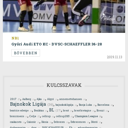
NB1
Győri Audi ETO KC - DVSC-SCHAEFFLER 36-28
BŐVEBBEN
2019.11.13
KULCSSZAVAK
,
,
,
,
,
2017
Aalborg
Ajka
Algyő
annemettehansen
(7)
(1)
(1)
(1)
(2)
,
,
,
,
Bajnokok Ligája
(36)
bajnokokligája
Banja Luka
Barcelona
(3)
(1)
(3)
,
,
,
,
,
,
BL
(27)
beatrice edwige
Besiktas
brest
brest bretagne
Breszt
(1)
(1)
(1)
(1)
(2)
,
,
,
,
,
Celje
Champion League
bronzmeccs
cellcup
cellcup2015
(7)
(8)
(1)
(1)
(1)
,
,
,
,
,
,
csakazeto
Császár
Dánia
Debrecen
Debrecencen
Döntő
(1)
(1)
(1)
(2)
(1)
(1)
,
,
,
,
,
dudaamorim
dvsc
DVSC-SCHAEFFLER
Eb
eduardaamorim