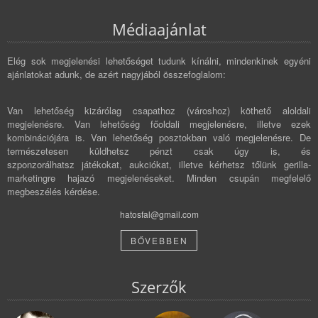
Médiaajánlat
Elég sok megjelenési lehetőséget tudunk kínálni, mindenkinek egyéni
ajánlatokat adunk, de azért nagyjából összefoglalom:
Van lehetőség kizárólag csapathoz (városhoz) köthető aloldali
megjelenésre. Van lehetőség főoldali megjelenésre, illetve ezek
kombinációjára is. Van lehetőség posztokban való megjelenésre. De
természetesen küldhetsz pénzt csak úgy is, és
szponzorálhatsz játékokat, aukciókat, illetve kérhetsz tőlünk gerilla-
marketingre hajazó megjelenéseket. Minden csupán megfelelő
megbeszélés kérdése.
hatosfal@gmail.com
BŐVEBBEN
Szerzők