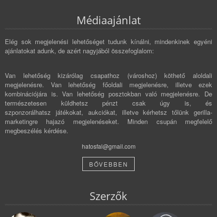
Médiaajánlat
Elég sok megjelenési lehetőséget tudunk kínálni, mindenkinek egyéni
ajánlatokat adunk, de azért nagyjából összefoglalom:
Van lehetőség kizárólag csapathoz (városhoz) köthető aloldali
megjelenésre. Van lehetőség főoldali megjelenésre, illetve ezek
kombinációjára is. Van lehetőség posztokban való megjelenésre. De
természetesen küldhetsz pénzt csak úgy is, és
szponzorálhatsz játékokat, aukciókat, illetve kérhetsz tőlünk gerilla-
marketingre hajazó megjelenéseket. Minden csupán megfelelő
megbeszélés kérdése.
hatosfal@gmail.com
BŐVEBBEN
Szerzők