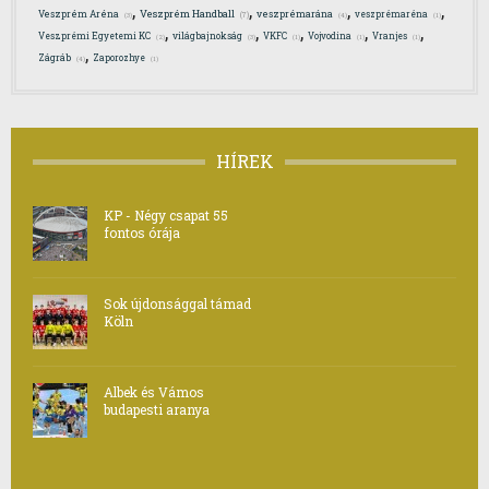
,
,
,
,
Veszprém Handball
Veszprém Aréna
veszprémarána
veszprémaréna
(7)
(3)
(4)
(1)
,
,
,
,
,
Veszprémi Egyetemi KC
világbajnokság
VKFC
Vojvodina
Vranjes
(2)
(3)
(1)
(1)
(1)
,
Zágráb
Zaporozhye
(4)
(1)
HÍREK
KP - Négy csapat 55
fontos órája
Sok újdonsággal támad
Köln
Albek és Vámos
budapesti aranya