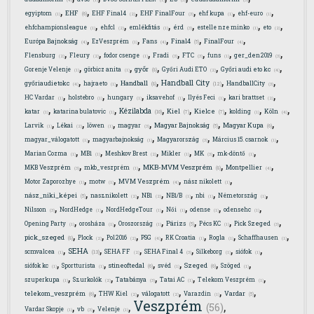
(4)
(1)
(1)
(3)
(3)
,
,
,
,
,
,
EHF
egyiptom
EHF Final4
EHF FinalFour
ehf kupa
ehf-euro
(6)
(1)
(2)
(3)
(1)
(1)
,
,
,
,
,
,
ehfchampionsleague
ehfcl
emlékfitás
érd
estelle nze minko
eto
(1)
(2)
(1)
(3)
(1)
(2)
,
,
,
,
,
Final4
Európa Bajnokság
EzVeszprém
Fans
FinalFour
(5)
(4)
(1)
(4)
(4)
,
,
,
,
,
,
,
Flensburg
Fleury
fodor csenge
Fradi
FTC
funs
ger_den2019
(2)
(2)
(1)
(3)
(3)
(1)
(3)
,
,
,
,
,
győr
Gorenje Velenje
görbicz anita
Győri Audi ETO
Győri audi eto kc
(8)
(1)
(1)
(2)
(4)
,
,
,
,
,
Handball City
Handball
győriaudietokc
hajraeto
HandballCity
(12)
(8)
(4)
(1)
(3)
,
,
,
,
,
,
HC Vardar
holstebro
hungary
iksavehof
Ilyés Feci
kari brattset
(1)
(1)
(1)
(1)
(1)
(2)
,
,
,
,
,
,
,
Kézilabda
Kiel
Kielce
katar
katarina bulatovic
kolding
Köln
(10)
(7)
(7)
(1)
(1)
(1)
(4)
,
,
,
,
,
,
Magyar Bajnokság
Magyar Kupa
Larvik
Lékai
löwen
magyar
(5)
(6)
(1)
(2)
(1)
(3)
,
,
,
,
magyar_válogatott
magyarbajnokság
Magyarország
Március 15. csarnok
(1)
(1)
(3)
(1)
,
,
,
,
,
,
Marian Cozma
MB1
Meshkov Brest
Mikler
MK
mk-döntő
(1)
(1)
(2)
(1)
(3)
(1)
,
,
,
,
MKB-MVM Veszprém
MKB Veszprém
mkb_veszprém
Montpellier
(8)
(3)
(1)
(4)
,
,
,
,
Motor Zaporozhye
motw
MVM Veszprém
nász nikolett
(1)
(1)
(4)
(1)
,
,
,
,
,
,
nász_niki_képei
nasznikolett
NB1
NB1/B
nbi
Németország
(5)
(2)
(2)
(1)
(1)
(1)
,
,
,
,
,
,
Nilsson
NordHedge
NordHedgeTour
Női
odense
odensehc
(3)
(1)
(1)
(1)
(1)
(1)
,
,
,
,
,
,
Párizs
Opening Party
orosháza
Oroszország
Pécs KC
Pick Szeged
(5)
(1)
(1)
(1)
(1)
(3)
,
,
,
,
,
,
,
pick_szeged
Plock
Pol2016
PSG
RK Croatia
Rogla
Schaffhausen
(8)
(2)
(2)
(4)
(1)
(1)
(1)
,
,
,
,
,
,
SEHA
scmvalcea
SEHA FF
SEHA Final 4
Silkeborg
siófok
(13)
(1)
(2)
(3)
(1)
(1)
,
,
,
,
,
,
stineoftedal
Szeged
siófok kc
Sportturista
svéd
Szöged
(6)
(6)
(1)
(1)
(1)
(1)
,
,
,
,
,
szuperkupa
Szurkolók
Tatabánya
Tatai AC
Telekom Veszprém
(1)
(2)
(3)
(1)
(1)
,
,
,
,
,
telekom_veszprém
Vardar
THW Kiel
válogatott
Varazdin
(6)
(5)
(2)
(2)
(1)
Veszprém
,
,
,
,
(56)
Vardar Skopje
vb
Velenje
(1)
(3)
(1)