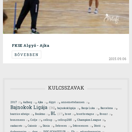
FKSE Algyő - Ajka
BŐVEBBEN
2015.09.06
KULCSSZAVAK
,
,
,
,
,
2017
Aalborg
Ajka
Algyő
annemettehansen
(7)
(1)
(1)
(1)
(2)
,
,
,
,
Bajnokok Ligája
(36)
bajnokokligája
Banja Luka
Barcelona
(3)
(1)
(3)
,
,
,
,
,
,
BL
(27)
beatrice edwige
Besiktas
brest
brest bretagne
Breszt
(1)
(1)
(1)
(1)
(2)
,
,
,
,
,
Celje
Champion League
bronzmeccs
cellcup
cellcup2015
(7)
(8)
(1)
(1)
(1)
,
,
,
,
,
,
csakazeto
Császár
Dánia
Debrecen
Debrecencen
Döntő
(1)
(1)
(1)
(2)
(1)
(1)
,
,
,
,
,
dudaamorim
dvsc
DVSC-SCHAEFFLER
Eb
eduardaamorim