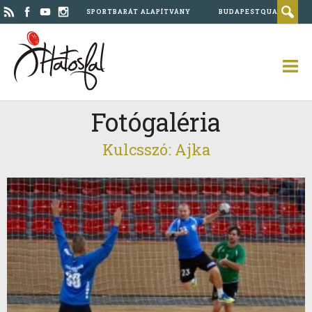
SPORTBARÁT ALAPÍTVÁNY
BUDAPESTQUAD
Fotógaléria
Kulcsszó: Ajka