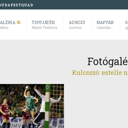
BUDAPESTQUAD
ALÉRIA
TIPPJÁTÉK
AUKCIÓ
NAPTÁR
S
allery
Match Predictor
Auction
Calendar
s
Fotógalé
Kulcsszó: estelle 