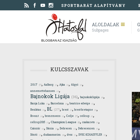
SPORTBARÁT ALAPÍTVÁNY
ALOLDALAK
G
Subpages
G
BLOGBAN AZ IGAZSÁG
KULCSSZAVAK
,
,
,
,
2017
Aalborg
Ajka
Algyő
(7)
(1)
(1)
(1)
,
annemettehansen
(2)
,
,
Bajnokok Ligája
(36)
bajnokokligája
(3)
,
,
,
Banja Luka
Barcelona
beatrice edwige
(1)
(3)
(1)
,
,
,
,
BL
(27)
Besiktas
brest
brest bretagne
(1)
(1)
(1)
,
,
,
,
Celje
Breszt
bronzmeccs
cellcup
(7)
(2)
(1)
(1)
,
,
,
Champion League
cellcup2015
csakazeto
(8)
(1)
(1)
,
,
,
,
Császár
Dánia
Debrecen
Debrecencen
(1)
(1)
(2)
(1)
,
,
,
,
Döntő
dudaamorim
dvsc
DVSC-SCHAEFFLER
(1)
(4)
(1)
(1)
,
,
,
,