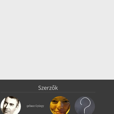
Szerzők
gebasz György