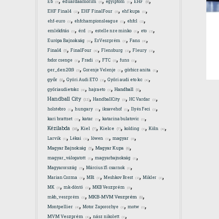
EHF
Eb
eduardaamorim
egyiptom
(6)
(3)
(3)
(1)
,
,
,
EHF Final4
EHF FinalFour
ehf kupa
(2)
(3)
(1)
,
,
,
ehf-euro
ehfchampionsleague
ehfcl
(1)
(1)
(2)
,
,
,
,
emlékfitás
érd
estelle nze minko
eto
(1)
(3)
(1)
(2)
,
,
,
Európa Bajnokság
EzVeszprém
Fans
(4)
(1)
(4)
,
,
,
,
Final4
FinalFour
Flensburg
Fleury
(5)
(4)
(2)
(2)
,
,
,
,
fodor csenge
Fradi
FTC
funs
(1)
(3)
(3)
(1)
,
,
,
ger_den2019
Gorenje Velenje
görbicz anita
(3)
(1)
(1)
,
,
,
győr
Győri Audi ETO
Győri audi eto kc
(8)
(2)
(4)
,
,
,
Handball
győriaudietokc
hajraeto
(8)
(4)
(1)
,
,
,
Handball City
HandballCity
HC Vardar
(12)
(3)
(1)
,
,
,
,
holstebro
hungary
iksavehof
Ilyés Feci
(1)
(1)
(1)
(1)
,
,
,
kari brattset
katar
katarina bulatovic
(2)
(1)
(1)
,
,
,
,
,
Kézilabda
Kiel
Kielce
kolding
Köln
(10)
(7)
(7)
(1)
(4)
,
,
,
,
Larvik
Lékai
löwen
magyar
(1)
(2)
(1)
(3)
,
,
Magyar Bajnokság
Magyar Kupa
(5)
(6)
,
,
magyar_válogatott
magyarbajnokság
(1)
(1)
,
,
Magyarország
Március 15. csarnok
(3)
(1)
,
,
,
,
Marian Cozma
MB1
Meshkov Brest
Mikler
(1)
(1)
(2)
(1)
,
,
,
MK
mk-döntő
MKB Veszprém
(3)
(1)
(3)
,
,
MKB-MVM Veszprém
mkb_veszprém
(8)
(1)
,
,
,
Montpellier
Motor Zaporozhye
motw
(4)
(1)
(1)
,
,
MVM Veszprém
nász nikolett
(4)
(1)