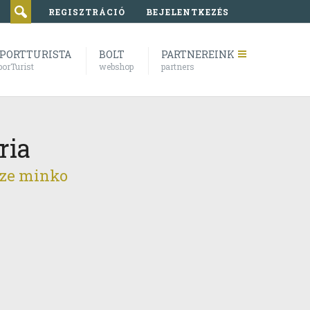
REGISZTRÁCIÓ
BEJELENTKEZÉS
PORTTURISTA
BOLT
PARTNEREINK
porTurist
webshop
partners
ria
nze minko