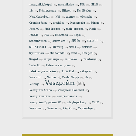
,
,
,
,
nász_niki_képei
nasznikolett
NB1
NB1/B
(5)
(2)
(2)
(1)
,
,
,
,
nbi
Németország
Nilsson
NordHedge
(1)
(1)
(3)
(1)
,
,
,
,
NordHedgeTour
Női
odense
odensehc
(1)
(1)
(1)
(1)
,
,
,
,
Párizs
Opening Party
orosháza
Oroszország
(5)
(1)
(1)
(1)
,
,
,
,
pick_szeged
Pécs KC
Pick Szeged
Plock
(8)
(1)
(3)
(2)
,
,
,
,
Pol2016
PSG
RK Croatia
Rogla
(2)
(4)
(1)
(1)
,
,
,
,
SEHA
Schaffhausen
scmvalcea
SEHA FF
(13)
(1)
(1)
(2)
,
,
,
,
SEHA Final 4
Silkeborg
siófok
siófok kc
(3)
(1)
(1)
(1)
,
,
,
,
stineoftedal
Szeged
Sportturista
svéd
(6)
(6)
(1)
(1)
,
,
,
,
Szöged
szuperkupa
Szurkolók
Tatabánya
(1)
(1)
(2)
(3)
,
,
Tatai AC
Telekom Veszprém
(1)
(1)
,
,
,
telekom_veszprém
THW Kiel
válogatott
(6)
(2)
(2)
,
,
,
,
Vardar
Varazdin
Vardar Skopje
vb
(5)
(1)
(1)
(3)
Veszprém
,
,
(56)
Velenje
(1)
,
,
Veszprém Handball
Veszprém Aréna
(7)
(3)
,
,
veszprémarána
veszprémaréna
(4)
(1)
,
,
,
Veszprémi Egyetemi KC
világbajnokság
VKFC
(2)
(3)
(1)
,
,
,
Vojvodina
Vranjes
Zágráb
Zaporozhye
(1)
(1)
(4)
(1)