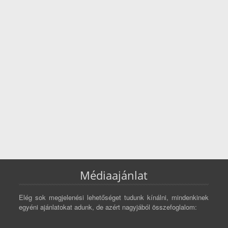
Médiaajánlat
Elég sok megjelenési lehetőséget tudunk kínálni, mindenkinek
egyéni ajánlatokat adunk, de azért nagyjából összefoglalom: