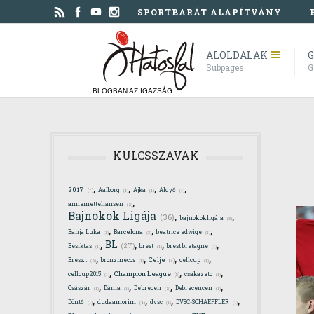
SPORTBARÁT ALAPÍTVÁNY
ALOLDALAK
G
Subpages
G
BLOGBAN AZ IGAZSÁG
KULCSSZAVAK
,
,
,
,
2017
Aalborg
Ajka
Algyő
(7)
(1)
(1)
(1)
,
annemettehansen
(2)
,
,
Bajnokok Ligája
(36)
bajnokokligája
(3)
,
,
,
Banja Luka
Barcelona
beatrice edwige
(1)
(3)
(1)
,
,
,
,
BL
(27)
Besiktas
brest
brest bretagne
(1)
(1)
(1)
,
,
,
,
Celje
Breszt
bronzmeccs
cellcup
(7)
(2)
(1)
(1)
,
,
,
Champion League
cellcup2015
csakazeto
(8)
(1)
(1)
,
,
,
,
Császár
Dánia
Debrecen
Debrecencen
(1)
(1)
(2)
(1)
,
,
,
,
Döntő
dudaamorim
dvsc
DVSC-SCHAEFFLER
(1)
(4)
(1)
(1)
,
,
,
,