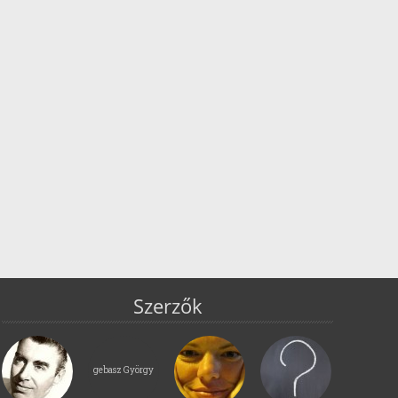
Szerzők
gebasz György