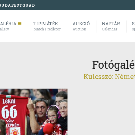
BUDAPESTQUAD
ALÉRIA
TIPPJÁTÉK
AUKCIÓ
NAPTÁR
S
allery
Match Predictor
Auction
Calendar
s
Fotógalé
Kulcsszó: Néme