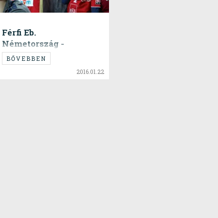
Férfi Eb.
Németország -
Magyarország 29:19
BŐVEBBEN
2016.01.22