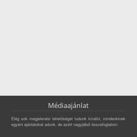
Médiaajánlat
Elég sok megjelenési lehetőséget tudunk kínálni, mindenkinek
egyéni ajánlatokat adunk, de azért nagyjából összefoglalom: