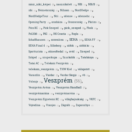
,
,
,
,
nász_niki_képei
nasznikolett
NB1
NB1/B
(5)
(2)
(2)
(1)
,
,
,
,
nbi
Németország
Nilsson
NordHedge
(1)
(1)
(3)
(1)
,
,
,
,
NordHedgeTour
Női
odense
odensehc
(1)
(1)
(1)
(1)
,
,
,
,
Párizs
Opening Party
orosháza
Oroszország
(5)
(1)
(1)
(1)
,
,
,
,
pick_szeged
Pécs KC
Pick Szeged
Plock
(8)
(1)
(3)
(2)
,
,
,
,
Pol2016
PSG
RK Croatia
Rogla
(2)
(4)
(1)
(1)
,
,
,
,
SEHA
Schaffhausen
scmvalcea
SEHA FF
(13)
(1)
(1)
(2)
,
,
,
,
SEHA Final 4
Silkeborg
siófok
siófok kc
(3)
(1)
(1)
(1)
,
,
,
,
stineoftedal
Szeged
Sportturista
svéd
(6)
(6)
(1)
(1)
,
,
,
,
Szöged
szuperkupa
Szurkolók
Tatabánya
(1)
(1)
(2)
(3)
,
,
Tatai AC
Telekom Veszprém
(1)
(1)
,
,
,
telekom_veszprém
THW Kiel
válogatott
(6)
(2)
(2)
,
,
,
,
Vardar
Varazdin
Vardar Skopje
vb
(5)
(1)
(1)
(3)
Veszprém
,
,
(56)
Velenje
(1)
,
,
Veszprém Handball
Veszprém Aréna
(7)
(3)
,
,
veszprémarána
veszprémaréna
(4)
(1)
,
,
,
Veszprémi Egyetemi KC
világbajnokság
VKFC
(2)
(3)
(1)
,
,
,
Vojvodina
Vranjes
Zágráb
Zaporozhye
(1)
(1)
(4)
(1)