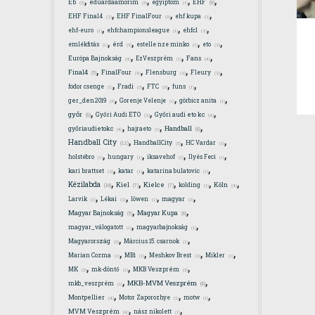
EHF
Eb
eduardaamorim
egyiptom
(6)
(3)
(3)
(1)
,
,
,
EHF Final4
EHF FinalFour
ehf kupa
(2)
(3)
(1)
,
,
,
ehf-euro
ehfchampionsleague
ehfcl
(1)
(1)
(2)
,
,
,
,
emlékfitás
érd
estelle nze minko
eto
(1)
(3)
(1)
(2)
,
,
,
Európa Bajnokság
EzVeszprém
Fans
(4)
(1)
(4)
,
,
,
,
Final4
FinalFour
Flensburg
Fleury
(5)
(4)
(2)
(2)
,
,
,
,
fodor csenge
Fradi
FTC
funs
(1)
(3)
(3)
(1)
,
,
,
ger_den2019
Gorenje Velenje
görbicz anita
(3)
(1)
(1)
,
,
,
győr
Győri Audi ETO
Győri audi eto kc
(8)
(2)
(4)
,
,
,
Handball
győriaudietokc
hajraeto
(8)
(4)
(1)
,
,
,
Handball City
HandballCity
HC Vardar
(12)
(3)
(1)
,
,
,
,
holstebro
hungary
iksavehof
Ilyés Feci
(1)
(1)
(1)
(1)
,
,
,
kari brattset
katar
katarina bulatovic
(2)
(1)
(1)
,
,
,
,
,
Kézilabda
Kiel
Kielce
kolding
Köln
(10)
(7)
(7)
(1)
(4)
,
,
,
,
Larvik
Lékai
löwen
magyar
(1)
(2)
(1)
(3)
,
,
Magyar Bajnokság
Magyar Kupa
(5)
(6)
,
,
magyar_válogatott
magyarbajnokság
(1)
(1)
,
,
Magyarország
Március 15. csarnok
(3)
(1)
,
,
,
,
Marian Cozma
MB1
Meshkov Brest
Mikler
(1)
(1)
(2)
(1)
,
,
,
MK
mk-döntő
MKB Veszprém
(3)
(1)
(3)
,
,
MKB-MVM Veszprém
mkb_veszprém
(8)
(1)
,
,
,
Montpellier
Motor Zaporozhye
motw
(4)
(1)
(1)
,
,
MVM Veszprém
nász nikolett
(4)
(1)