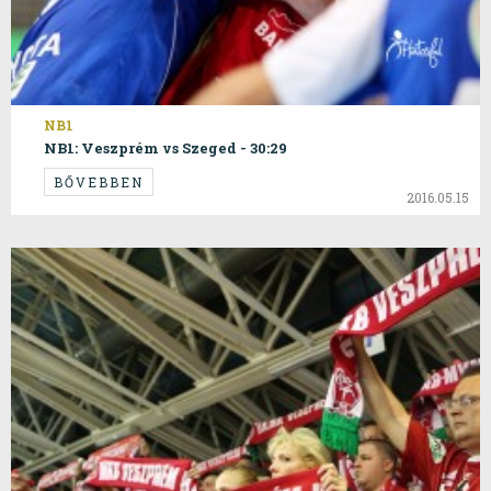
NB1
NB1: Veszprém vs Szeged - 30:29
BŐVEBBEN
2016.05.15