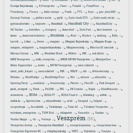
(1)
(2)
(1)
(3)
(1)
(2)
,
,
,
,
,
Final4
Európa Bajnokság
EzVeszprém
Fans
FinalFour
(5)
(4)
(1)
(4)
(4)
,
,
,
,
,
,
,
Flensburg
Fleury
fodor csenge
Fradi
FTC
funs
ger_den2019
(2)
(2)
(1)
(3)
(3)
(1)
(3)
,
,
,
,
,
győr
Gorenje Velenje
görbicz anita
Győri Audi ETO
Győri audi eto kc
(8)
(1)
(1)
(2)
(4)
,
,
,
,
,
Handball City
Handball
győriaudietokc
hajraeto
HandballCity
(12)
(8)
(4)
(1)
(3)
,
,
,
,
,
,
HC Vardar
holstebro
hungary
iksavehof
Ilyés Feci
kari brattset
(1)
(1)
(1)
(1)
(1)
(2)
,
,
,
,
,
,
,
Kézilabda
Kiel
Kielce
katar
katarina bulatovic
kolding
Köln
(10)
(7)
(7)
(1)
(1)
(1)
(4)
,
,
,
,
,
,
Magyar Bajnokság
Magyar Kupa
Larvik
Lékai
löwen
magyar
(5)
(6)
(1)
(2)
(1)
(3)
,
,
,
,
magyar_válogatott
magyarbajnokság
Magyarország
Március 15. csarnok
(1)
(1)
(3)
(1)
,
,
,
,
,
,
Marian Cozma
MB1
Meshkov Brest
Mikler
MK
mk-döntő
(1)
(1)
(2)
(1)
(3)
(1)
,
,
,
,
MKB-MVM Veszprém
MKB Veszprém
mkb_veszprém
Montpellier
(8)
(3)
(1)
(4)
,
,
,
,
Motor Zaporozhye
motw
MVM Veszprém
nász nikolett
(1)
(1)
(4)
(1)
,
,
,
,
,
,
nász_niki_képei
nasznikolett
NB1
NB1/B
nbi
Németország
(5)
(2)
(2)
(1)
(1)
(1)
,
,
,
,
,
,
Nilsson
NordHedge
NordHedgeTour
Női
odense
odensehc
(3)
(1)
(1)
(1)
(1)
(1)
,
,
,
,
,
,
Párizs
Opening Party
orosháza
Oroszország
Pécs KC
Pick Szeged
(5)
(1)
(1)
(1)
(1)
(3)
,
,
,
,
,
,
,
pick_szeged
Plock
Pol2016
PSG
RK Croatia
Rogla
Schaffhausen
(8)
(2)
(2)
(4)
(1)
(1)
(1)
,
,
,
,
,
,
SEHA
scmvalcea
SEHA FF
SEHA Final 4
Silkeborg
siófok
(13)
(1)
(2)
(3)
(1)
(1)
,
,
,
,
,
,
stineoftedal
Szeged
siófok kc
Sportturista
svéd
Szöged
(6)
(6)
(1)
(1)
(1)
(1)
,
,
,
,
,
szuperkupa
Szurkolók
Tatabánya
Tatai AC
Telekom Veszprém
(1)
(2)
(3)
(1)
(1)
,
,
,
,
,
telekom_veszprém
Vardar
THW Kiel
válogatott
Varazdin
(6)
(5)
(2)
(2)
(1)
Veszprém
,
,
,
,
(56)
Vardar Skopje
vb
Velenje
(1)
(3)
(1)
,
,
,
,
Veszprém Handball
Veszprém Aréna
veszprémarána
veszprémaréna
(7)
(3)
(4)
(1)
,
,
,
,
,
Veszprémi Egyetemi KC
világbajnokság
VKFC
Vojvodina
Vranjes
(2)
(3)
(1)
(1)
(1)