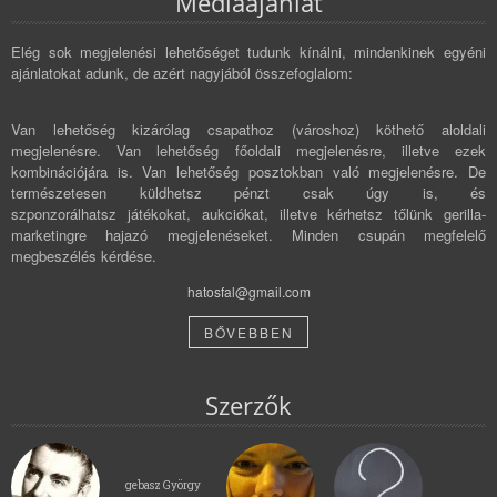
Médiaajánlat
Elég sok megjelenési lehetőséget tudunk kínálni, mindenkinek egyéni
ajánlatokat adunk, de azért nagyjából összefoglalom:
Van lehetőség kizárólag csapathoz (városhoz) köthető aloldali
megjelenésre. Van lehetőség főoldali megjelenésre, illetve ezek
kombinációjára is. Van lehetőség posztokban való megjelenésre. De
természetesen küldhetsz pénzt csak úgy is, és
szponzorálhatsz játékokat, aukciókat, illetve kérhetsz tőlünk gerilla-
marketingre hajazó megjelenéseket. Minden csupán megfelelő
megbeszélés kérdése.
hatosfal@gmail.com
BŐVEBBEN
Szerzők
gebasz György