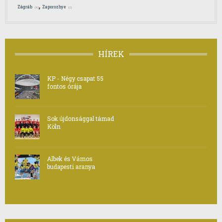
,
Zágráb
Zaporozhye
(4)
(1)
HÍREK
KP - Négy csapat 55
fontos órája
Sok újdonsággal támad
Köln
Albek és Vámos
budapesti aranya