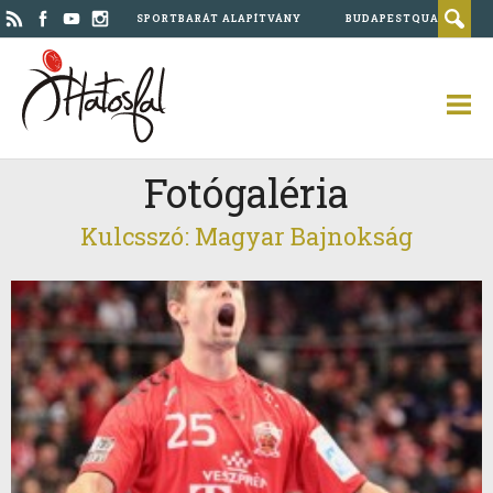
SPORTBARÁT ALAPÍTVÁNY
BUDAPESTQUAD
Fotógaléria
Kulcsszó: Magyar Bajnokság