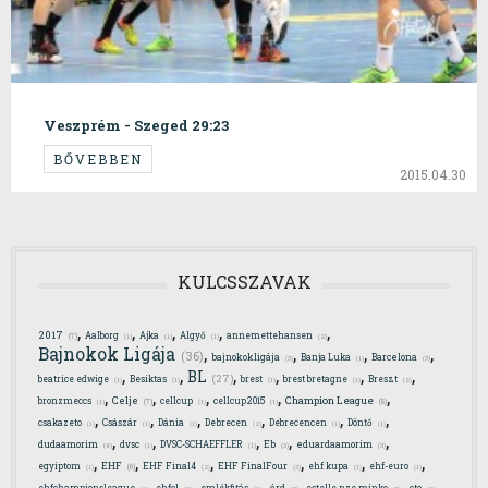
Veszprém - Szeged 29:23
BŐVEBBEN
2015.04.30
KULCSSZAVAK
,
,
,
,
,
2017
Aalborg
Ajka
Algyő
annemettehansen
(7)
(1)
(1)
(1)
(2)
,
,
,
,
Bajnokok Ligája
(36)
bajnokokligája
Banja Luka
Barcelona
(3)
(1)
(3)
,
,
,
,
,
,
BL
(27)
beatrice edwige
Besiktas
brest
brest bretagne
Breszt
(1)
(1)
(1)
(1)
(2)
,
,
,
,
,
Celje
Champion League
bronzmeccs
cellcup
cellcup2015
(7)
(8)
(1)
(1)
(1)
,
,
,
,
,
,
csakazeto
Császár
Dánia
Debrecen
Debrecencen
Döntő
(1)
(1)
(1)
(2)
(1)
(1)
,
,
,
,
,
dudaamorim
dvsc
DVSC-SCHAEFFLER
Eb
eduardaamorim
(4)
(1)
(1)
(3)
(3)
,
,
,
,
,
,
EHF
egyiptom
EHF Final4
EHF FinalFour
ehf kupa
ehf-euro
(6)
(1)
(2)
(3)
(1)
(1)
,
,
,
,
,
,
ehfchampionsleague
ehfcl
emlékfitás
érd
estelle nze minko
eto