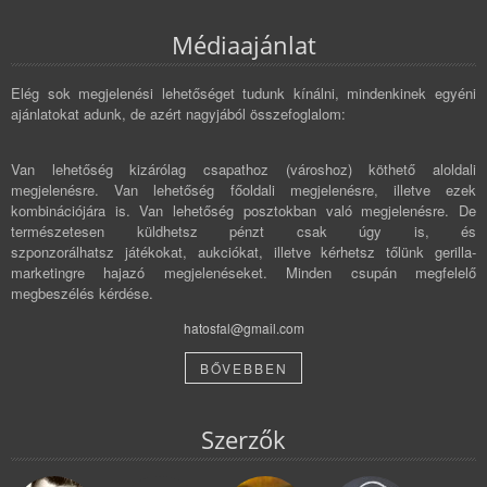
Médiaajánlat
Elég sok megjelenési lehetőséget tudunk kínálni, mindenkinek egyéni
ajánlatokat adunk, de azért nagyjából összefoglalom:
Van lehetőség kizárólag csapathoz (városhoz) köthető aloldali
megjelenésre. Van lehetőség főoldali megjelenésre, illetve ezek
kombinációjára is. Van lehetőség posztokban való megjelenésre. De
természetesen küldhetsz pénzt csak úgy is, és
szponzorálhatsz játékokat, aukciókat, illetve kérhetsz tőlünk gerilla-
marketingre hajazó megjelenéseket. Minden csupán megfelelő
megbeszélés kérdése.
hatosfal@gmail.com
BŐVEBBEN
Szerzők