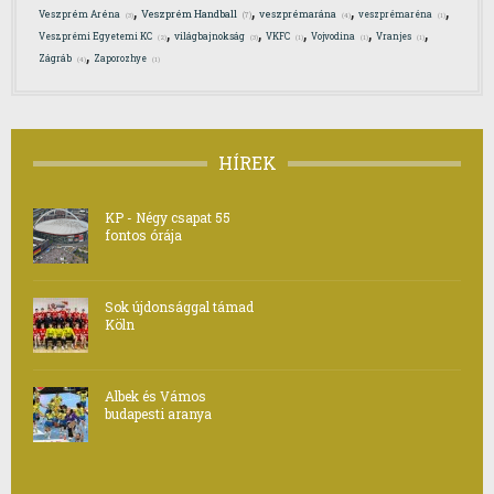
,
,
,
,
Veszprém Handball
Veszprém Aréna
veszprémarána
veszprémaréna
(7)
(3)
(4)
(1)
,
,
,
,
,
Veszprémi Egyetemi KC
világbajnokság
VKFC
Vojvodina
Vranjes
(2)
(3)
(1)
(1)
(1)
,
Zágráb
Zaporozhye
(4)
(1)
HÍREK
KP - Négy csapat 55
fontos órája
Sok újdonsággal támad
Köln
Albek és Vámos
budapesti aranya