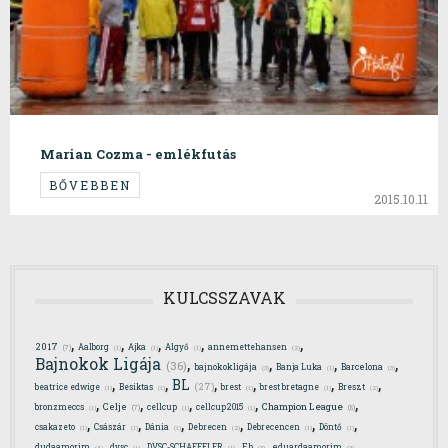
Marian Cozma - emlékfutás
BŐVEBBEN
2015.10.11
KULCSSZAVAK
,
,
,
,
,
2017
Aalborg
Ajka
Algyő
annemettehansen
(7)
(1)
(1)
(1)
(2)
,
,
,
,
Bajnokok Ligája
(36)
bajnokokligája
Banja Luka
Barcelona
(3)
(1)
(3)
,
,
,
,
,
,
BL
(27)
beatrice edwige
Besiktas
brest
brest bretagne
Breszt
(1)
(1)
(1)
(1)
(2)
,
,
,
,
,
Celje
Champion League
bronzmeccs
cellcup
cellcup2015
(7)
(8)
(1)
(1)
(1)
,
,
,
,
,
,
csakazeto
Császár
Dánia
Debrecen
Debrecencen
Döntő
(1)
(1)
(1)
(2)
(1)
(1)
,
,
,
,
,
dudaamorim
dvsc
DVSC-SCHAEFFLER
Eb
eduardaamorim