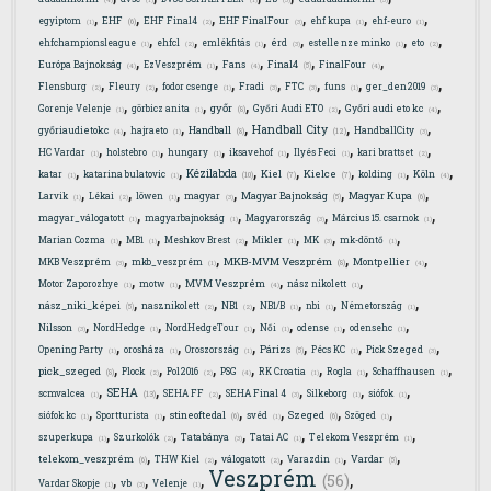
(4)
(1)
(1)
(3)
(3)
,
,
,
,
,
,
EHF
egyiptom
EHF Final4
EHF FinalFour
ehf kupa
ehf-euro
(6)
(1)
(2)
(3)
(1)
(1)
,
,
,
,
,
,
ehfchampionsleague
ehfcl
emlékfitás
érd
estelle nze minko
eto
(1)
(2)
(1)
(3)
(1)
(2)
,
,
,
,
,
Final4
Európa Bajnokság
EzVeszprém
Fans
FinalFour
(5)
(4)
(1)
(4)
(4)
,
,
,
,
,
,
,
Flensburg
Fleury
fodor csenge
Fradi
FTC
funs
ger_den2019
(2)
(2)
(1)
(3)
(3)
(1)
(3)
,
,
,
,
,
győr
Gorenje Velenje
görbicz anita
Győri Audi ETO
Győri audi eto kc
(8)
(1)
(1)
(2)
(4)
,
,
,
,
,
Handball City
Handball
győriaudietokc
hajraeto
HandballCity
(12)
(8)
(4)
(1)
(3)
,
,
,
,
,
,
HC Vardar
holstebro
hungary
iksavehof
Ilyés Feci
kari brattset
(1)
(1)
(1)
(1)
(1)
(2)
,
,
,
,
,
,
,
Kézilabda
Kiel
Kielce
katar
katarina bulatovic
kolding
Köln
(10)
(7)
(7)
(1)
(1)
(1)
(4)
,
,
,
,
,
,
Magyar Bajnokság
Magyar Kupa
Larvik
Lékai
löwen
magyar
(5)
(6)
(1)
(2)
(1)
(3)
,
,
,
,
magyar_válogatott
magyarbajnokság
Magyarország
Március 15. csarnok
(1)
(1)
(3)
(1)
,
,
,
,
,
,
Marian Cozma
MB1
Meshkov Brest
Mikler
MK
mk-döntő
(1)
(1)
(2)
(1)
(3)
(1)
,
,
,
,
MKB-MVM Veszprém
MKB Veszprém
mkb_veszprém
Montpellier
(8)
(3)
(1)
(4)
,
,
,
,
Motor Zaporozhye
motw
MVM Veszprém
nász nikolett
(1)
(1)
(4)
(1)
,
,
,
,
,
,
nász_niki_képei
nasznikolett
NB1
NB1/B
nbi
Németország
(5)
(2)
(2)
(1)
(1)
(1)
,
,
,
,
,
,
Nilsson
NordHedge
NordHedgeTour
Női
odense
odensehc
(3)
(1)
(1)
(1)
(1)
(1)
,
,
,
,
,
,
Párizs
Opening Party
orosháza
Oroszország
Pécs KC
Pick Szeged
(5)
(1)
(1)
(1)
(1)
(3)
,
,
,
,
,
,
,
pick_szeged
Plock
Pol2016
PSG
RK Croatia
Rogla
Schaffhausen
(8)
(2)
(2)
(4)
(1)
(1)
(1)
,
,
,
,
,
,
SEHA
scmvalcea
SEHA FF
SEHA Final 4
Silkeborg
siófok
(13)
(1)
(2)
(3)
(1)
(1)
,
,
,
,
,
,
stineoftedal
Szeged
siófok kc
Sportturista
svéd
Szöged
(6)
(6)
(1)
(1)
(1)
(1)
,
,
,
,
,
szuperkupa
Szurkolók
Tatabánya
Tatai AC
Telekom Veszprém
(1)
(2)
(3)
(1)
(1)
,
,
,
,
,
telekom_veszprém
Vardar
THW Kiel
válogatott
Varazdin
(6)
(5)
(2)
(2)
(1)
Veszprém
,
,
,
,
(56)
Vardar Skopje
vb
Velenje
(1)
(3)
(1)