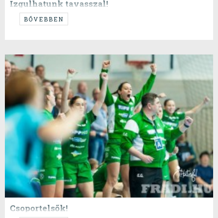
Izgulhatunk tavasszal!
Szoros meccsen, szép végjátékkal behúzta a magyar rangadót a Fradi.
BŐVEBBEN
Csoportelsők!