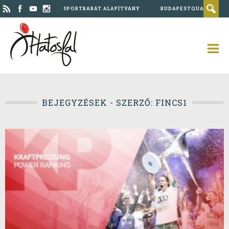
SPORTBARÁT ALAPÍTVÁNY
BUDAPESTQUAD
BEJEGYZÉSEK - SZERZŐ: FINCS1