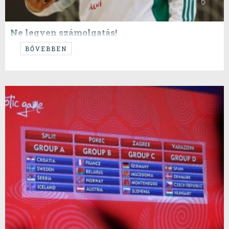
Ne legyen számolgatás!
Félelem nélkül, bátran, kemény játszva ma be kell darálni Csehországot
BŐVEBBEN