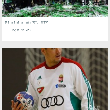
Startol a női BL- KP1
Nehéz helyzetben próbálunk listázni, kíváncsian várjuk, hogyan
BŐVEBBEN
tippelünk.