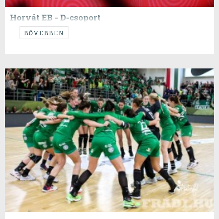
Horvát EB - D-csoport
HUN, DEN, ESP, CZE
BŐVEBBEN