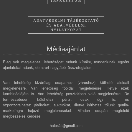
IMPRESSZUM
ADATVÉDELMI TÁJÉKOZTATÓ
ÉS ADATVÉDELMI
NYILATKOZAT
Médiaajánlat
Elég sok megjelenési lehetőséget tudunk kínálni, mindenkinek egyéni
ajánlatokat adunk, de azért nagyjából összefoglalom:
Van lehetőség kizárólag csapathoz (városhoz) köthető aloldali
megjelenésre. Van lehetőség főoldali megjelenésre, illetve ezek
kombinációjára is. Van lehetőség posztokban való megjelenésre. De
természetesen küldhetsz pénzt csak úgy is, és
szponzorálhatsz játékokat, aukciókat, illetve kérhetsz tőlünk gerilla-
marketingre hajazó megjelenéseket. Minden csupán megfelelő
megbeszélés kérdése.
hatosfal@gmail.com