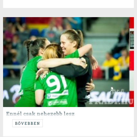
együttesét.
Ennél csak nehezebb lesz
A tavaszi Bl meccsek legkönnyebb összecsapásán van túl a Fradi,
BŐVEBBEN
megnyugtató teljesítményt nyújtva.