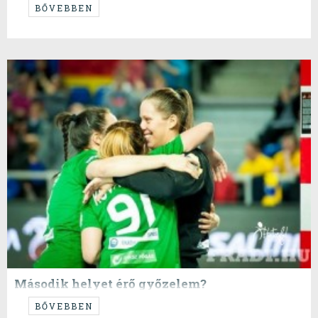
Mindkét zöld-fehér csapat vezeti a csoportját a hétvége után, az ETO
BŐVEBBEN
már biztosan ott is marad, a Fradi pedig remélhetőleg.
Második helyet érő győzelem?
Fordulatos, nem annyira magas színvonalú, sokszor kapkodós játékú
BŐVEBBEN
meccsen sikerült a Fradinak hazai pályán legyűrni a francia Metz