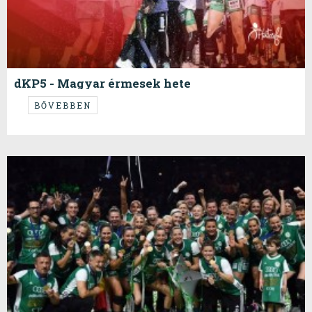
dKP5 - Magyar érmesek hete
Tovább tart a helyezkedés listánkon, végre két magyar az első
BŐVEBBEN
háromban. Lássuk az újabb heti sorrendünket.