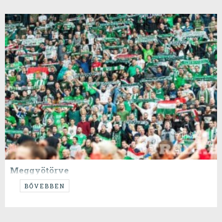
Meggyötörve
Borzalom volt... Egy nagyon elkeseredett drukker írása
BŐVEBBEN