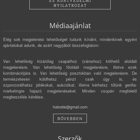
ÉS ADATVÉDELMI
NYILATKOZAT
Médiaajánlat
Elég sok megjelenési lehetőséget tudunk kínálni, mindenkinek egyéni
ajánlatokat adunk, de azért nagyjából összefoglalom:
Van lehetőség kizárólag csapathoz (városhoz) köthető aloldali
megjelenésre. Van lehetőség főoldali megjelenésre, illetve ezek
kombinációjára is. Van lehetőség posztokban való megjelenésre. De
természetesen küldhetsz pénzt csak úgy is, és
szponzorálhatsz játékokat, aukciókat, illetve kérhetsz tőlünk gerilla-
marketingre hajazó megjelenéseket. Minden csupán megfelelő
megbeszélés kérdése.
hatosfal@gmail.com
BŐVEBBEN
Szerzők