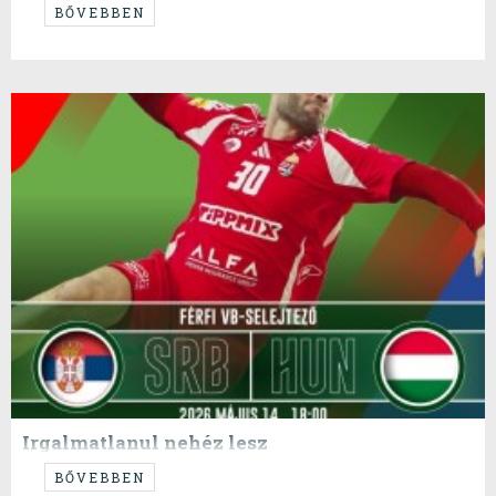
...Mahatma Gandhi...
BŐVEBBEN
Irgalmatlanul nehéz lesz
...de képesek vagyunk rá!
BŐVEBBEN