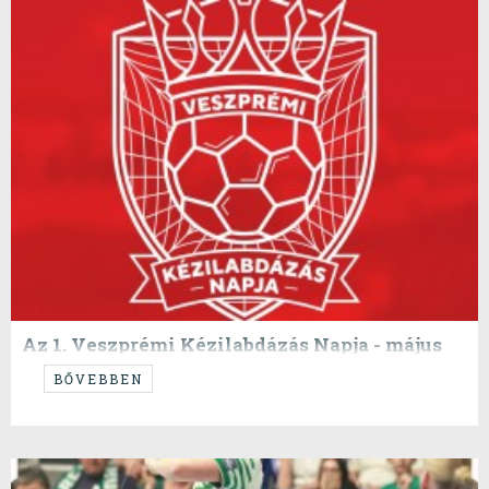
Az 1. Veszprémi Kézilabdázás Napja - május
17.
BŐVEBBEN