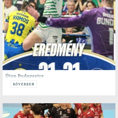
Úton Budapestre
Fradista érzelmekkel fűtött szerzőnk posztja következik a negyeddöntő
BŐVEBBEN
első, hazai (?) felvonása után.