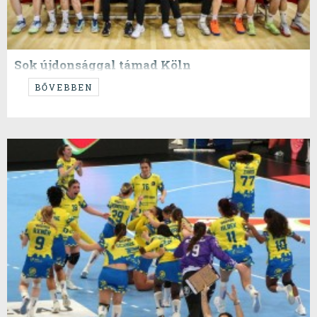
Sok újdonsággal támad Köln
...egy újabb Köln, amin mi nem vagyunk ott...
BŐVEBBEN