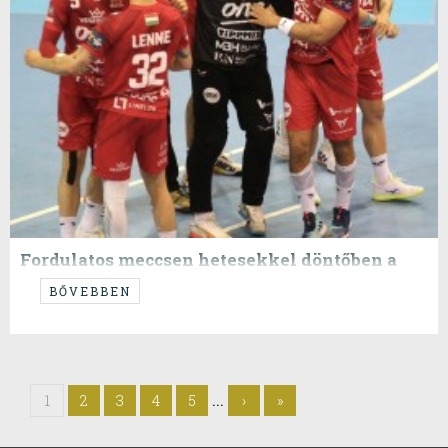
Fordulatos meccsen hetesekkel döntőben a
Veszprém
BŐVEBBEN
....
...
1
2
3
4
5
›
»