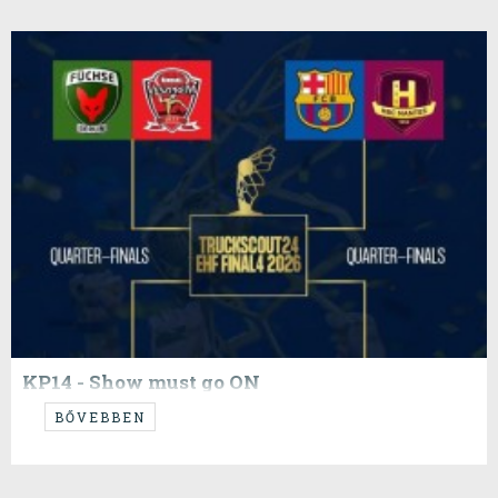
KP14 - Show must go ON
...izgalmak...
BŐVEBBEN