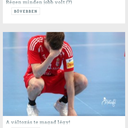
Régen minden jobb volt (?)
...tartja a mondás, de vajon tényleg?
BŐVEBBEN
A változás te magad légy!