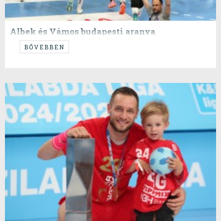
Albek és Vámos budapesti aranya
...teljesen megérdemelt...
BŐVEBBEN