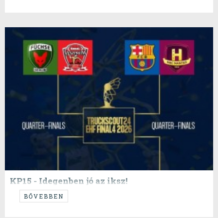
KP15 - Idegenben jó az iksz!
...ez a cím szokott működni!
BŐVEBBEN