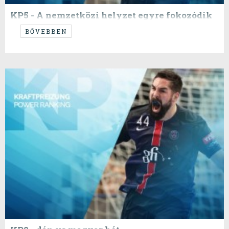
KP5 - A nemzetközi helyzet egyre fokozódik
...
BŐVEBBEN