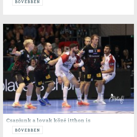
...
BŐVEBBEN
Csapjunk a lovak közé itthon is
Jöjjön egy Veszprém-Montpellier LA
BŐVEBBEN