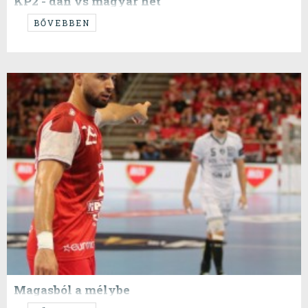
KP2 - dán vs magyar hét
...
BŐVEBBEN
Magasból a mélybe