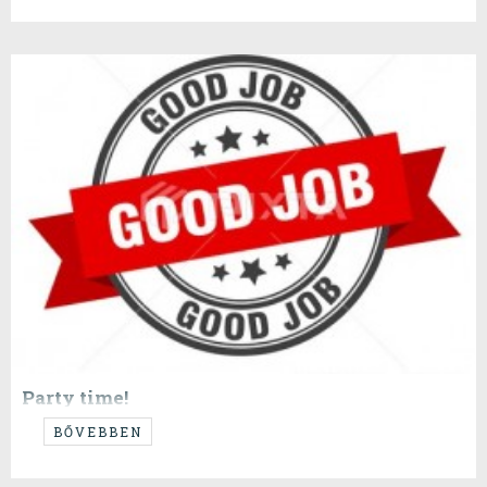
Party time!
...egy rövid poszt erejéig ugorjunk vissza Magdeburgba!
BŐVEBBEN