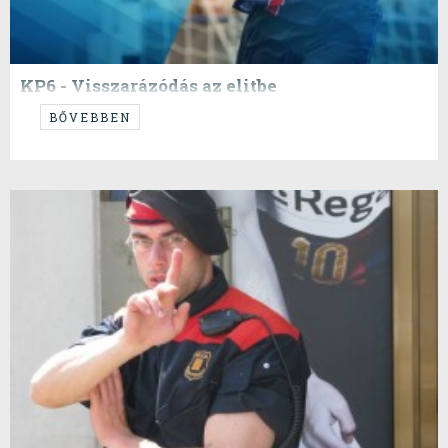
KP6 - Visszarázódás az elitbe
...
BŐVEBBEN