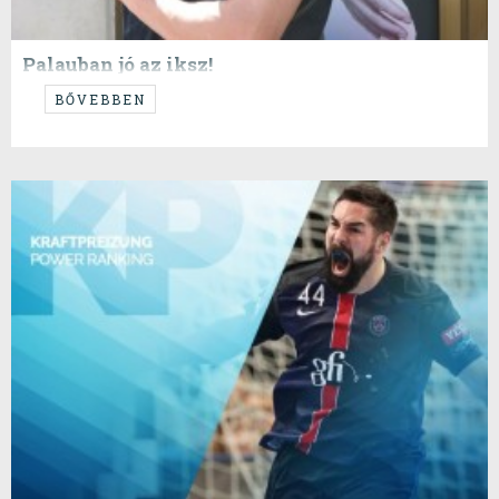
Palauban jó az iksz!
BŐVEBBEN