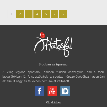
1
2
3
4
5
›
»
Blogban az igazság.
A világ legjobb sportjáról, amiben minden összegyűlt, ami a többi
labdajátékban jó. A szerzőgárda a sportág népszerűségéhez hasonlóan
az elmúlt négy és fél évben nem sokat változott.
Oldaltérkép