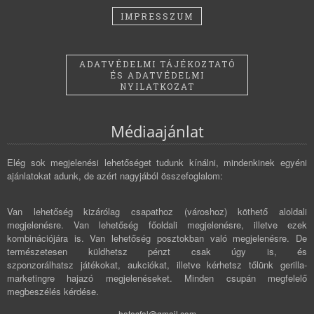
IMPRESSZUM
ADATVÉDELMI TÁJÉKOZTATÓ
ÉS ADATVÉDELMI
NYILATKOZAT
Médiaajánlat
Elég sok megjelenési lehetőséget tudunk kínálni, mindenkinek egyéni
ajánlatokat adunk, de azért nagyjából összefoglalom:
Van lehetőség kizárólag csapathoz (városhoz) köthető aloldali
megjelenésre. Van lehetőség főoldali megjelenésre, illetve ezek
kombinációjára is. Van lehetőség posztokban való megjelenésre. De
természetesen küldhetsz pénzt csak úgy is, és
szponzorálhatsz játékokat, aukciókat, illetve kérhetsz tőlünk gerilla-
marketingre hajazó megjelenéseket. Minden csupán megfelelő
megbeszélés kérdése.
hatosfal@gmail.com