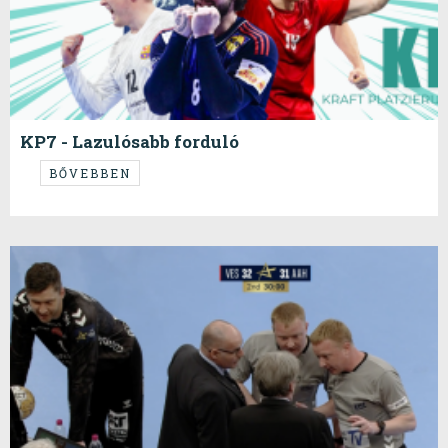
KP7 - Lazulósabb forduló
...a lengyel hét után...
BŐVEBBEN