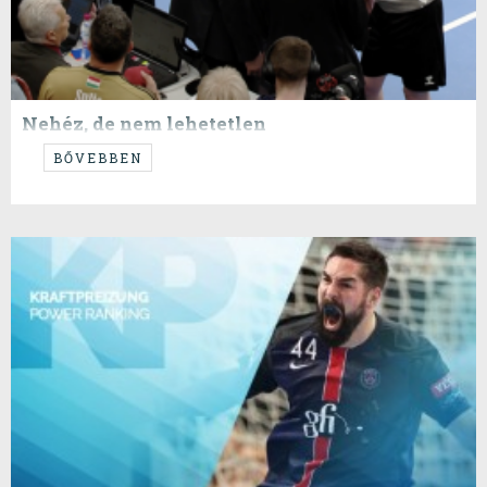
Nehéz, de nem lehetetlen
...vérrel, verejtékkel...
BŐVEBBEN