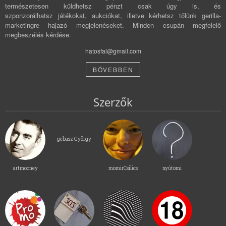
természetesen küldhetsz pénzt csak úgy is, és
szponzorálhatsz játékokat, aukciókat, illetve kérhetsz tőlünk gerilla-
marketingre hajazó megjelenéseket. Minden csupán megfelelő
megbeszélés kérdése.
hatosfal@gmail.com
BŐVEBBEN
Szerzők
gebasz György
artmooney
momirCsilics
nyútomi