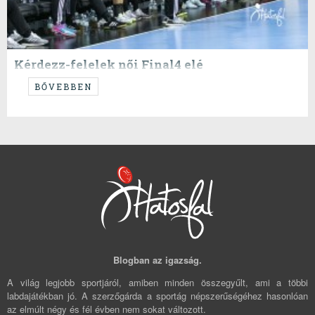
Kérdezz-felelek női Final4 elé
Annyira rápörögtünk a budapesti Final4-ra, hogy még egy kis utolsó
BŐVEBBEN
utáni kikérdezősre is lett érkezésünk
Blogban az igazság.
A világ legjobb sportjáról, amiben minden összegyűlt, ami a többi
labdajátékban jó. A szerzőgárda a sportág népszerűségéhez hasonlóan
az elmúlt négy és fél évben nem sokat változott.