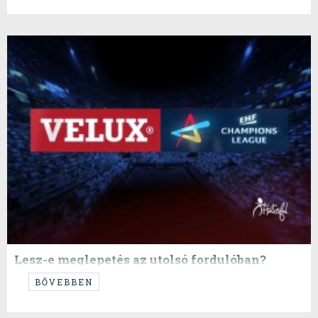
szakaszban eddig három meccset játszott a két nagyágyú német gárda
ellen és ebből nemes egyszerűséggel behúzott hármat a Pastor
legénység.
Lesz-e meglepetés az utolsó fordulóban?
Először is tisztázzuk, hogy mit értünk meglepetés alatt: nálunk
BŐVEBBEN
egyértelműen a PSG és a Szeged kölni részvétele számít
meglepetésnek. Lesz ilyen?