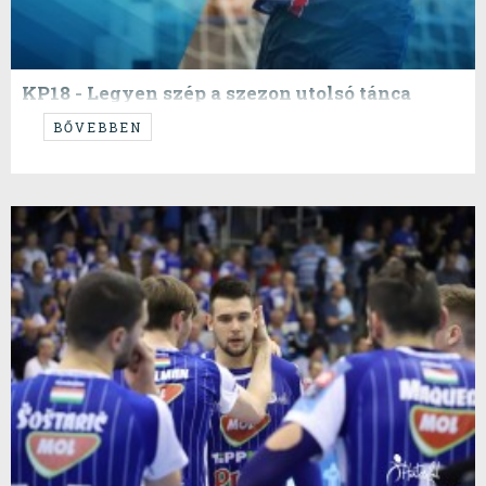
KP18 - Legyen szép a szezon utolsó tánca
Légyszi, légyszi, légyszi!
BŐVEBBEN