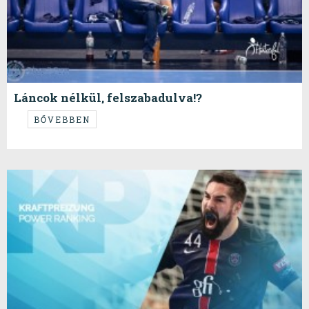
Láncok nélkül, felszabadulva!?
avagy Kárpáti Krisztián esélye
BŐVEBBEN