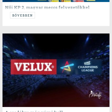
Női KP 2, magyar meccs felvezetőkkel
Vajon ügyesebben mértük fel a csapatokat, mint egy hete?
BŐVEBBEN