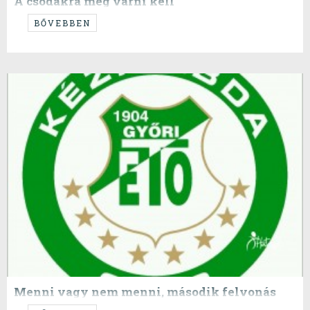
A csodákra még várni kell
A Pick Szeged három bravúros győzelem után utazott Kielbe. A Löwen
BŐVEBBEN
kétszeri, és a Kiel hazai legyőzése után nyilvánvaló optimizmussal
néztünk a mérkőzés elé.
Menni vagy nem menni, második felvonás