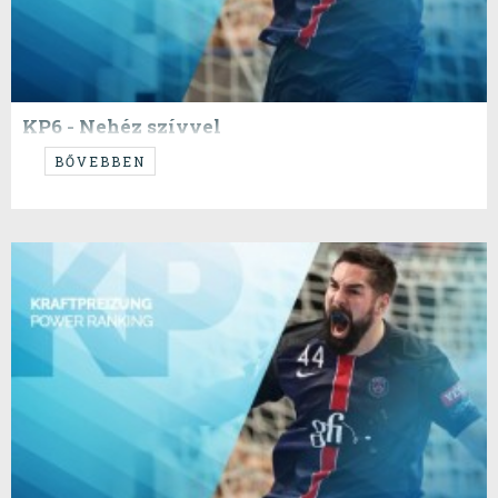
KP6 - Nehéz szívvel
...indulok Plockba, de megyek...!
BŐVEBBEN