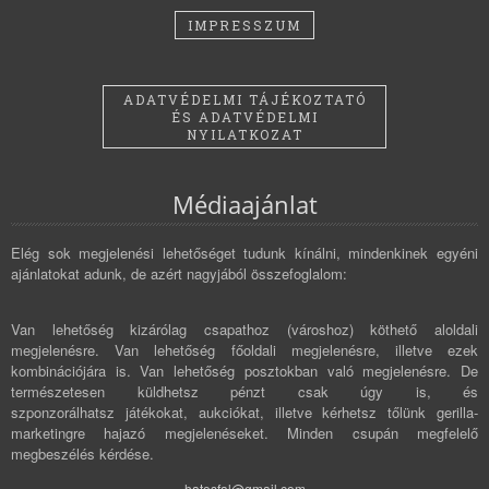
IMPRESSZUM
ADATVÉDELMI TÁJÉKOZTATÓ
ÉS ADATVÉDELMI
NYILATKOZAT
Médiaajánlat
Elég sok megjelenési lehetőséget tudunk kínálni, mindenkinek egyéni
ajánlatokat adunk, de azért nagyjából összefoglalom:
Van lehetőség kizárólag csapathoz (városhoz) köthető aloldali
megjelenésre. Van lehetőség főoldali megjelenésre, illetve ezek
kombinációjára is. Van lehetőség posztokban való megjelenésre. De
természetesen küldhetsz pénzt csak úgy is, és
szponzorálhatsz játékokat, aukciókat, illetve kérhetsz tőlünk gerilla-
marketingre hajazó megjelenéseket. Minden csupán megfelelő
megbeszélés kérdése.
hatosfal@gmail.com