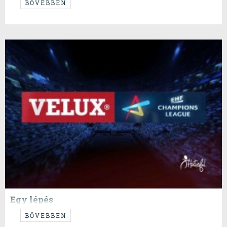
Felhőkkel teli az ég Győr felett, lehetnék vészmadár, de úgy döntöttem,
BŐVEBBEN
hogy ez az írás pozitív marad.
Egy lépés
A Pick Szeged már bizonyosan az év meglepetéscsapata a BL-ben.
BŐVEBBEN
Ugyanis a szinte hibátlan csoportmeccsek után az egyenes kieséses