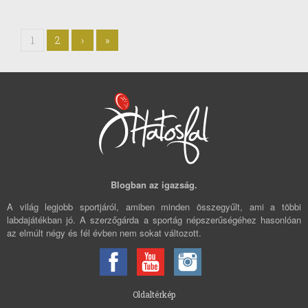
1
2
›
»
Blogban az igazság.
A világ legjobb sportjáról, amiben minden összegyűlt, ami a többi
labdajátékban jó. A szerzőgárda a sportág népszerűségéhez hasonlóan
az elmúlt négy és fél évben nem sokat változott.
Oldaltérkép