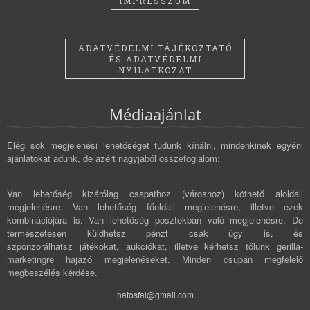
IMPRESSZUM
ADATVÉDELMI TÁJÉKOZTATÓ
ÉS ADATVÉDELMI
NYILATKOZAT
Médiaajánlat
Elég sok megjelenési lehetőséget tudunk kínálni, mindenkinek egyéni
ajánlatokat adunk, de azért nagyjából összefoglalom:
Van lehetőség kizárólag csapathoz (városhoz) köthető aloldali
megjelenésre. Van lehetőség főoldali megjelenésre, illetve ezek
kombinációjára is. Van lehetőség posztokban való megjelenésre. De
természetesen küldhetsz pénzt csak úgy is, és
szponzorálhatsz játékokat, aukciókat, illetve kérhetsz tőlünk gerilla-
marketingre hajazó megjelenéseket. Minden csupán megfelelő
megbeszélés kérdése.
hatosfal@gmail.com