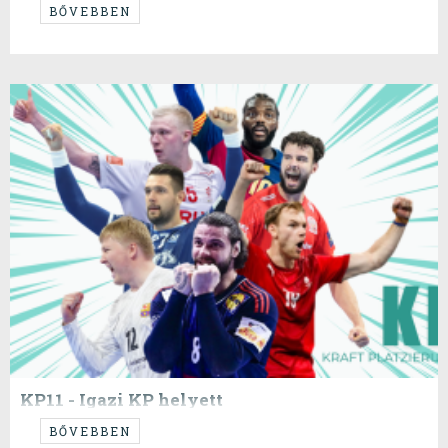
BŐVEBBEN
KP11 - Igazi KP helyett
...kapargatom a felszínt...
BŐVEBBEN