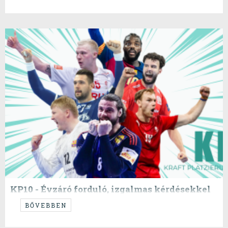
KP10 - Évzáró forduló, izgalmas kérdésekkel
...
BŐVEBBEN