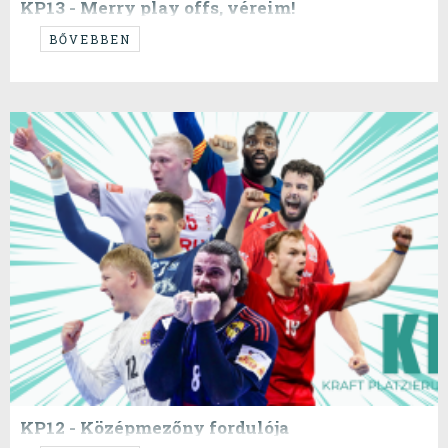
KP13 - Merry play offs, véreim!
...
BŐVEBBEN
KP12 - Középmezőny fordulója