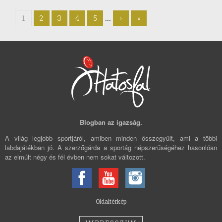
...
1
2
3
4
5
›
»
Blogban az igazság.
A világ legjobb sportjáról, amiben minden összegyűlt, ami a többi
labdajátékban jó. A szerzőgárda a sportág népszerűségéhez hasonlóan
az elmúlt négy és fél évben nem sokat változott.
Oldaltérkép