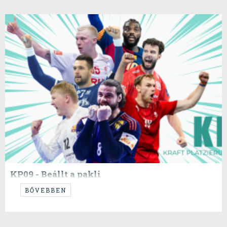
KP09 - Beállt a pakli
...mondogatta volt előszeretettel...
BŐVEBBEN