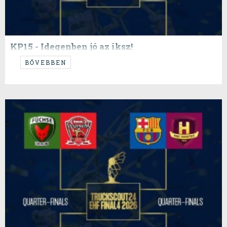
KP15 - Idegenben jó az iksz!
...ez a cím szokott működni!
BŐVEBBEN