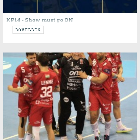
KP14 - Show must go ON
...izgalmak...
BŐVEBBEN