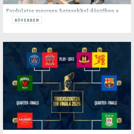
Fordulatos meccsen hetesekkel döntőben a
Veszprém
BŐVEBBEN
....