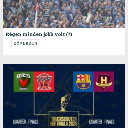
Régen minden jobb volt (?)
...tartja a mondás, de vajon tényleg?
BŐVEBBEN