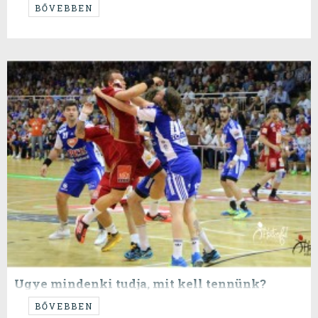
Ahogy tavaly ilyenkor, pont úgy.
BŐVEBBEN
Ugye mindenki tudja, mit kell tennünk?
...hogy miénk legyen a szombat.
BŐVEBBEN