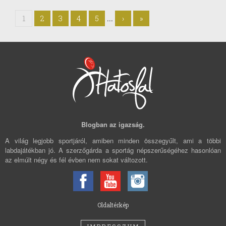
...
1
2
3
4
5
›
»
Blogban az igazság.
A világ legjobb sportjáról, amiben minden összegyűlt, ami a többi
labdajátékban jó. A szerzőgárda a sportág népszerűségéhez hasonlóan
az elmúlt négy és fél évben nem sokat változott.
Oldaltérkép