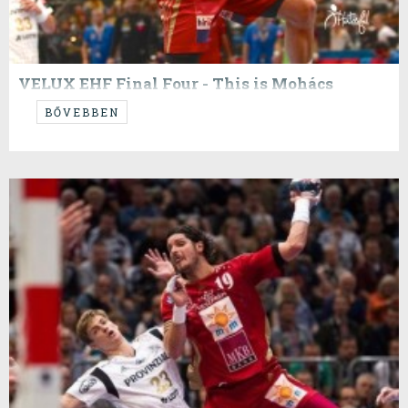
VELUX EHF Final Four - This is Mohács
...stílszerűen.
BŐVEBBEN