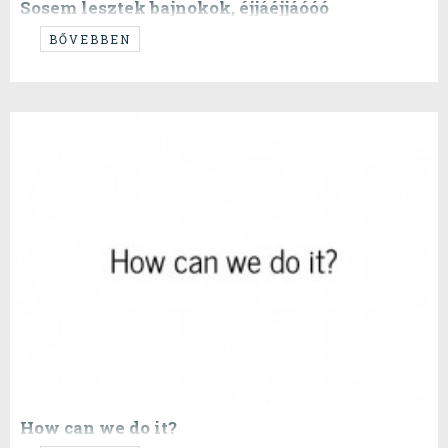
Sosem lesztek bajnokok, éjjáéjjáóóó
...bocs, de ez kihagyhatatlan.
BŐVEBBEN
How can we do it?