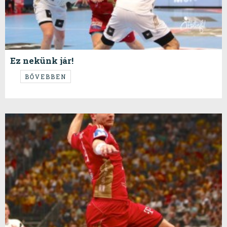
Ez nekünk jár!
És meg is fogjuk csinálni.
BŐVEBBEN