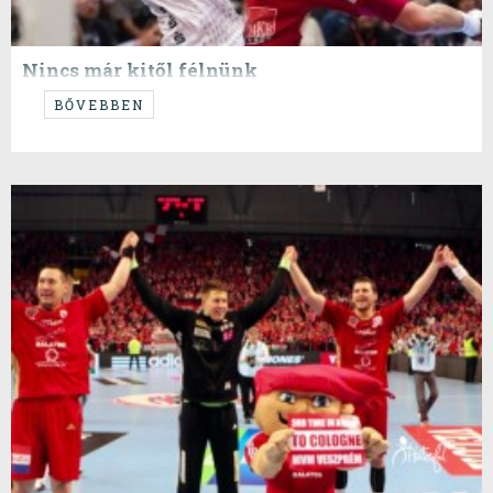
Nincs már kitől félnünk
Meg lehet ezt unni? Dehogy lehet, hiszen hiába játszottunk velük
BŐVEBBEN
kismillió meccset, mindegyik teljesen más volt az első perctől az
utolsóig. Az utóbbi években volt itt óriási csatában elbukott Final4,
heroikus elődöntős győzelem, és megmagyarázhatatlan rövidzárlat
(nem olyan megmagyarázhatatlan Sulic-könyökléssel súlyosbítva). De
ha tendenciát keresünk, azt is találunk.