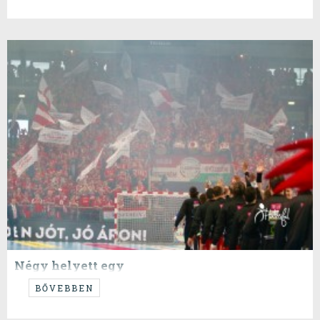
Négy helyett egy
...ezzel pedig nyílt a meccs.
BŐVEBBEN