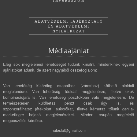
IMPRESSZUM
ADATVÉDELMI TÁJÉKOZTATÓ
ÉS ADATVÉDELMI
NYILATKOZAT
Médiaajánlat
Elég sok megjelenési lehetőséget tudunk kínálni, mindenkinek egyéni
ajánlatokat adunk, de azért nagyjából összefoglalom:
Van lehetőség kizárólag csapathoz (városhoz) köthető aloldali
megjelenésre. Van lehetőség főoldali megjelenésre, illetve ezek
kombinációjára is. Van lehetőség posztokban való megjelenésre. De
természetesen küldhetsz pénzt csak úgy is, és
szponzorálhatsz játékokat, aukciókat, illetve kérhetsz tőlünk gerilla-
marketingre hajazó megjelenéseket. Minden csupán megfelelő
megbeszélés kérdése.
hatosfal@gmail.com