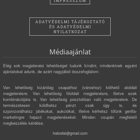
IMPRESSZUM
ADATVÉDELMI TÁJÉKOZTATÓ
ÉS ADATVÉDELMI
NYILATKOZAT
Médiaajánlat
Elég sok megjelenési lehetőséget tudunk kínálni, mindenkinek egyéni
ajánlatokat adunk, de azért nagyjából összefoglalom:
Van lehetőség kizárólag csapathoz (városhoz) köthető aloldali
megjelenésre. Van lehetőség főoldali megjelenésre, illetve ezek
kombinációjára is. Van lehetőség posztokban való megjelenésre. De
természetesen küldhetsz pénzt csak úgy is, és
szponzorálhatsz játékokat, aukciókat, illetve kérhetsz tőlünk gerilla-
marketingre hajazó megjelenéseket. Minden csupán megfelelő
megbeszélés kérdése.
hatosfal@gmail.com