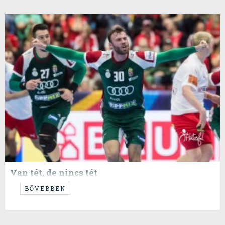
Van tét, de nincs tét
Az Eb kezdete óta ebben a skizo állapotban vergődünk.
BŐVEBBEN