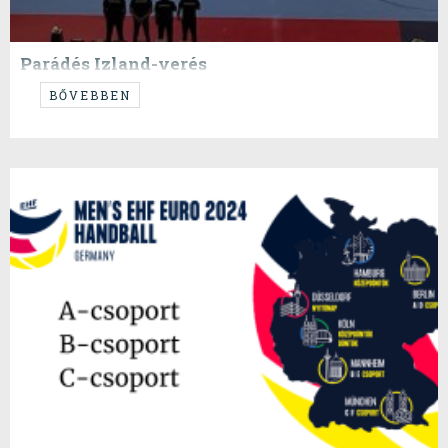
Parádés Izland-verés
....végre közétettük, amennyit csak lehetett...
BŐVEBBEN