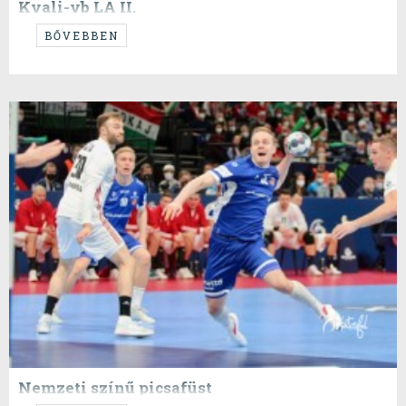
Kvali-vb LA II.
C- és D-csoport
BŐVEBBEN
Nemzeti színű picsafüst