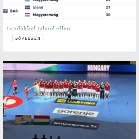
Lundákkal Izland ellen
...egyszer már bevált...
BŐVEBBEN