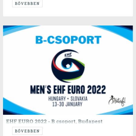
...is picsafüst, sajnos...
BŐVEBBEN
EHF EURO 2022 - B csoport, Budapest
Portugália, MAGYARORSZÁG, Izland, Hollandia - Budapest
BŐVEBBEN