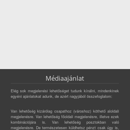
Médiaajánlat
Elég sok megjelenési lehetőséget tudunk kínálni, mindenkinek
egyéni ajánlatokat adunk, de azért nagyjából összefoglalom:
Van lehetőség kizárólag csapathoz (városhoz) köthető aloldali
megjelenésre. Van lehetőség főoldali megjelenésre, illetve ezek
kombinációjára is. Van lehetőség posztokban való
megjelenésre. De természetesen küldhetsz pénzt csak úgy is,