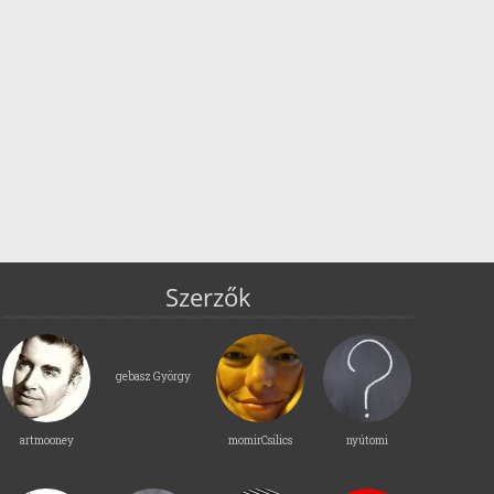
Szerzők
gebasz György
artmooney
momirCsilics
nyútomi