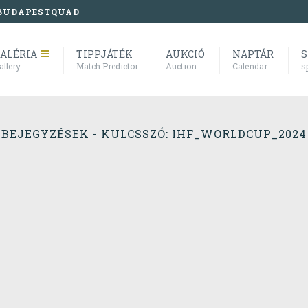
BUDAPESTQUAD
ALÉRIA
TIPPJÁTÉK
AUKCIÓ
NAPTÁR
S
allery
Match Predictor
Auction
Calendar
s
BEJEGYZÉSEK - KULCSSZÓ: IHF_WORLDCUP_2024