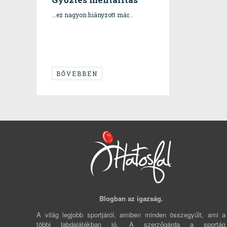
...ez nagyon hiányzott már...
BŐVEBBEN
Blogban az igazság.
A világ legjobb sportjáról, amiben minden összegyűlt, ami a
többi labdajátékban jó. A szerzőgárda a sportág