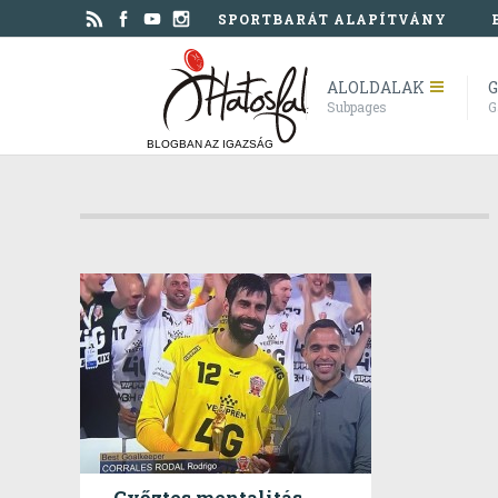
SPORTBARÁT ALAPÍTVÁNY
ALOLDALAK
G
Subpages
G
BLOGBAN AZ IGAZSÁG
Győztes mentalitás