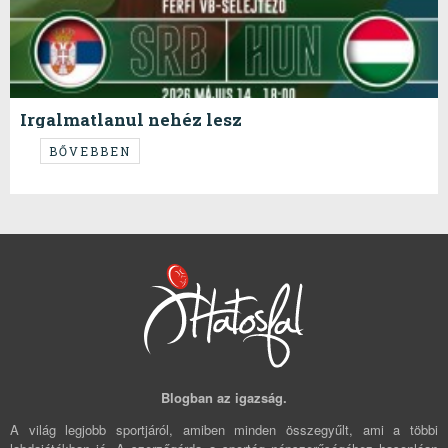
Irgalmatlanul nehéz lesz
...de képesek vagyunk rá!
BŐVEBBEN
Blogban az igazság.
A világ legjobb sportjáról, amiben minden összegyűlt, ami a többi