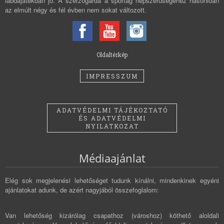
labdajátékban jó. A szerzőgárda a sportág népszerűségéhez hasonlóan
az elmúlt négy és fél évben nem sokat változott.
Oldaltérkép
IMPRESSZUM
ADATVÉDELMI TÁJÉKOZTATÓ
ÉS ADATVÉDELMI
NYILATKOZAT
Médiaajánlat
Elég sok megjelenési lehetőséget tudunk kínálni, mindenkinek egyéni
ajánlatokat adunk, de azért nagyjából összefoglalom:
Van lehetőség kizárólag csapathoz (városhoz) köthető aloldali