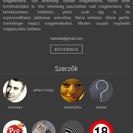
megjelenésre. Van lehetőség főoldali megjelenésre, illetve ezek
kombinációjára is. Van lehetőség posztokban való megjelenésre. De
természetesen küldhetsz pénzt csak úgy is, és
szponzorálhatsz játékokat, aukciókat, illetve kérhetsz tőlünk gerilla-
marketingre hajazó megjelenéseket. Minden csupán megfelelő
megbeszélés kérdése.
hatosfal@gmail.com
BŐVEBBEN
Szerzők
gebasz György
artmooney
momirCsilics
nyútomi