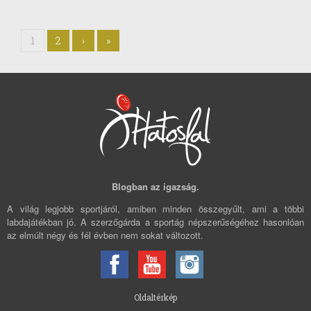
1
2
›
»
Blogban az igazság.
A világ legjobb sportjáról, amiben minden összegyűlt, ami a többi
labdajátékban jó. A szerzőgárda a sportág népszerűségéhez hasonlóan
az elmúlt négy és fél évben nem sokat változott.
Oldaltérkép