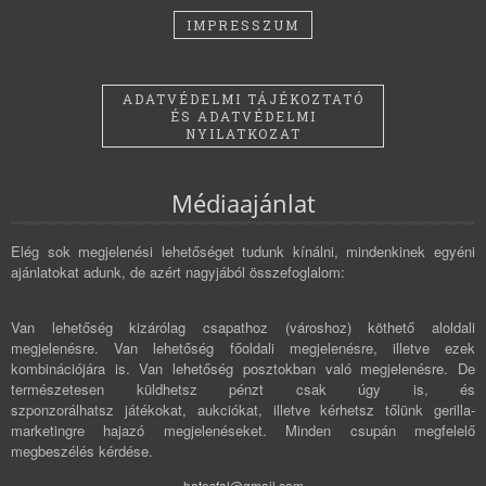
IMPRESSZUM
ADATVÉDELMI TÁJÉKOZTATÓ
ÉS ADATVÉDELMI
NYILATKOZAT
Médiaajánlat
Elég sok megjelenési lehetőséget tudunk kínálni, mindenkinek egyéni
ajánlatokat adunk, de azért nagyjából összefoglalom:
Van lehetőség kizárólag csapathoz (városhoz) köthető aloldali
megjelenésre. Van lehetőség főoldali megjelenésre, illetve ezek
kombinációjára is. Van lehetőség posztokban való megjelenésre. De
természetesen küldhetsz pénzt csak úgy is, és
szponzorálhatsz játékokat, aukciókat, illetve kérhetsz tőlünk gerilla-
marketingre hajazó megjelenéseket. Minden csupán megfelelő
megbeszélés kérdése.
hatosfal@gmail.com