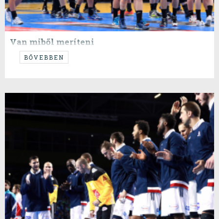
Van miből meríteni
...de csak ha mindenki ugyanannyira akarja.
BŐVEBBEN