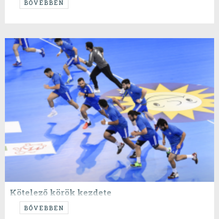
...között.
BŐVEBBEN
Kötelező körök kezdete
...avagy Chile.
BŐVEBBEN