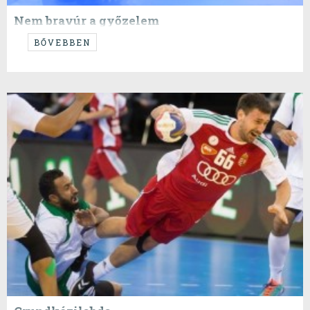
Nem bravúr a győzelem
...hanem kötelesség.
BŐVEBBEN