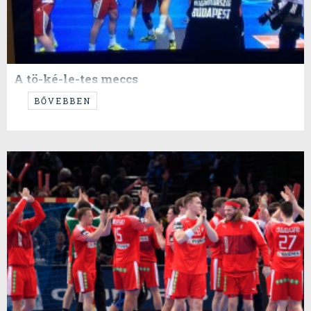
A tö-ké-le-tes meccs
...köszönöm a magyar válogatottnak!
BŐVEBBEN