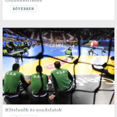
Grundkézilabda
...magabiztos győzelem.
BŐVEBBEN
Kötelezők és gondolatok