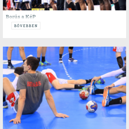
Borús a KéP
...KP8.
BŐVEBBEN