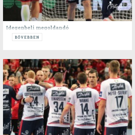
Idegenbeli megoldandó
...még mindig túl nagy az amplitudó...
BŐVEBBEN