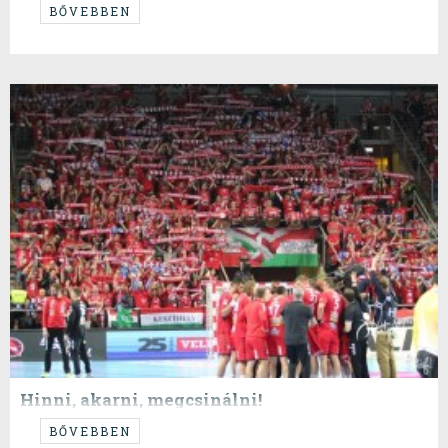
...és egy kis más is...
BŐVEBBEN
Hinni, akarni, megcsinálni!
...hatvan perc a világ...
BŐVEBBEN