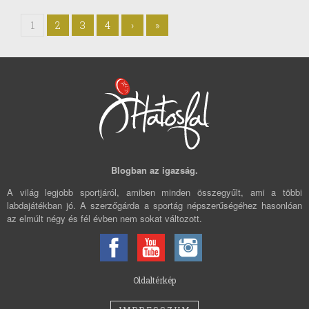
1
2
3
4
›
»
Blogban az igazság.
A világ legjobb sportjáról, amiben minden összegyűlt, ami a többi
labdajátékban jó. A szerzőgárda a sportág népszerűségéhez hasonlóan
az elmúlt négy és fél évben nem sokat változott.
Oldaltérkép