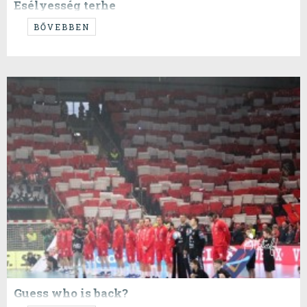
Esélyesség terhe
...van-e?
BŐVEBBEN
Guess who is back?