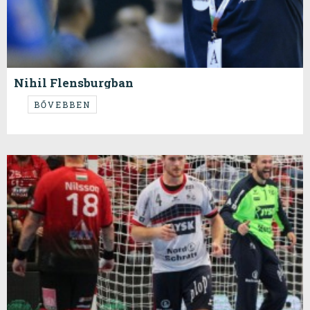
Nihil Flensburgban
...avagy meddig tart a türelem?
BŐVEBBEN