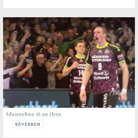
Idegenben jó az iksz
...de maximum 2-3 gólon kell maradni...
BŐVEBBEN