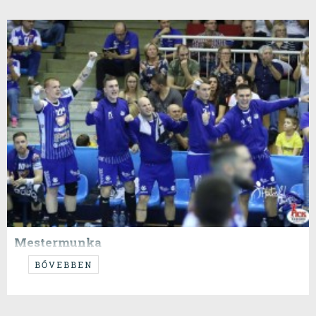
Mestermunka
Győzelem szegedi módra!
BŐVEBBEN