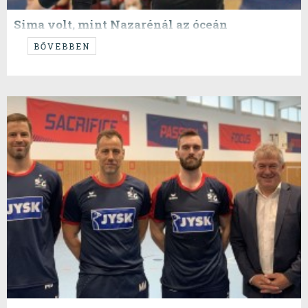
Sima volt, mint Nazarénál az óceán
...szép munka!
BŐVEBBEN