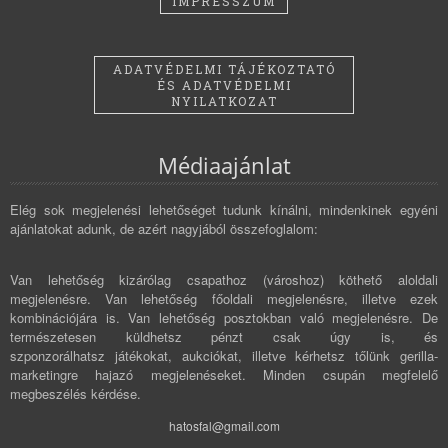
IMPRESSZUM
ADATVÉDELMI TÁJÉKOZTATÓ
ÉS ADATVÉDELMI
NYILATKOZAT
Médiaajánlat
Elég sok megjelenési lehetőséget tudunk kínálni, mindenkinek egyéni
ajánlatokat adunk, de azért nagyjából összefoglalom:
Van lehetőség kizárólag csapathoz (városhoz) köthető aloldali
megjelenésre. Van lehetőség főoldali megjelenésre, illetve ezek
kombinációjára is. Van lehetőség posztokban való megjelenésre. De
természetesen küldhetsz pénzt csak úgy is, és
szponzorálhatsz játékokat, aukciókat, illetve kérhetsz tőlünk gerilla-
marketingre hajazó megjelenéseket. Minden csupán megfelelő
megbeszélés kérdése.
hatosfal@gmail.com