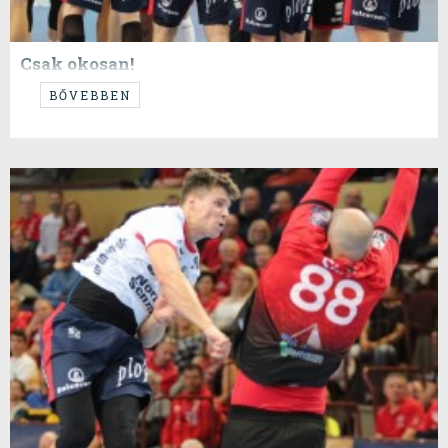
Csak okosan!
...taktikusan, kreatívan, motiváltan...
BŐVEBBEN