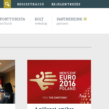
REGISZTRÁCIÓ
BEJELENTKEZÉS
PORTTURISTA
BOLT
PARTNEREINK
porTurist
webshop
partners
A pillanat, amikor