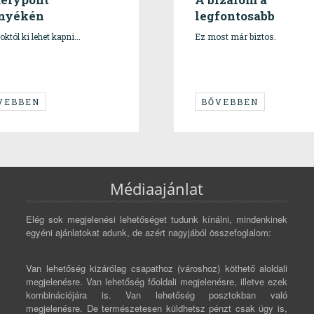
nyékén
legfontosabb
któl ki lehet kapni...
Ez most már biztos.
VEBBEN
BŐVEBBEN
Médiaajánlat
Elég sok megjelenési lehetőséget tudunk kínálni, mindenkinek
egyéni ajánlatokat adunk, de azért nagyjából összefoglalom:
Van lehetőség kizárólag csapathoz (városhoz) köthető aloldali
megjelenésre. Van lehetőség főoldali megjelenésre, illetve ezek
kombinációjára is. Van lehetőség posztokban való
megjelenésre. De természetesen küldhetsz pénzt csak úgy is,