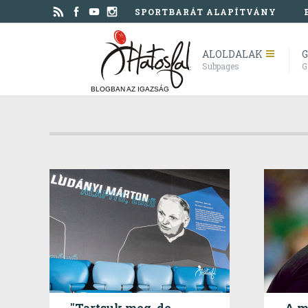
SPORTBARÁT ALAPÍTVÁNY
ALOLDALAK
G
Subpages
G
BLOGBAN AZ IGAZSÁG
"Tartsuk meg, de
A m