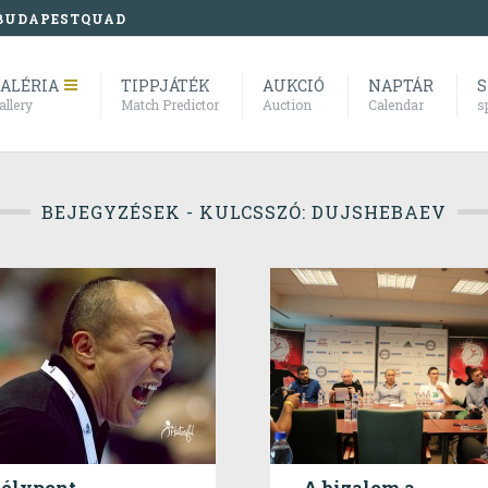
BUDAPESTQUAD
ALÉRIA
TIPPJÁTÉK
AUKCIÓ
NAPTÁR
S
allery
Match Predictor
Auction
Calendar
s
BEJEGYZÉSEK - KULCSSZÓ: DUJSHEBAEV
élypont
A bizalom a