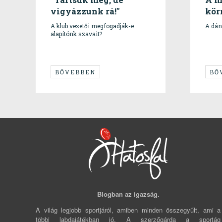
vigyázzunk rá!"
kör
A klub vezetői megfogadják-e
A dáno
alapítónk szavait?
BŐVEBBEN
BŐ
Blogban az igazság.
A világ legjobb sportjáról, amiben minden összegyűlt, ami a
többi labdajátékban jó. A szerzőgárda a sportág