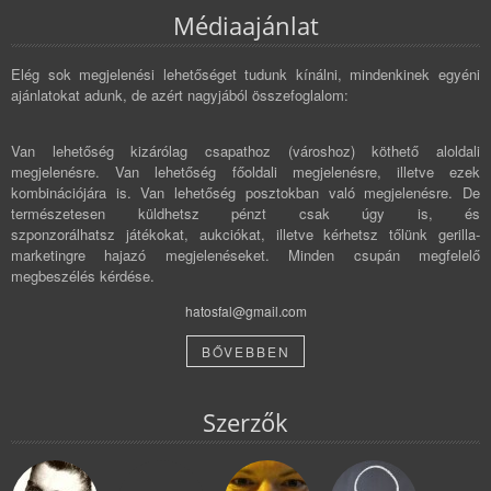
Médiaajánlat
Elég sok megjelenési lehetőséget tudunk kínálni, mindenkinek egyéni
ajánlatokat adunk, de azért nagyjából összefoglalom:
Van lehetőség kizárólag csapathoz (városhoz) köthető aloldali
megjelenésre. Van lehetőség főoldali megjelenésre, illetve ezek
kombinációjára is. Van lehetőség posztokban való megjelenésre. De
természetesen küldhetsz pénzt csak úgy is, és
szponzorálhatsz játékokat, aukciókat, illetve kérhetsz tőlünk gerilla-
marketingre hajazó megjelenéseket. Minden csupán megfelelő
megbeszélés kérdése.
hatosfal@gmail.com
BŐVEBBEN
Szerzők