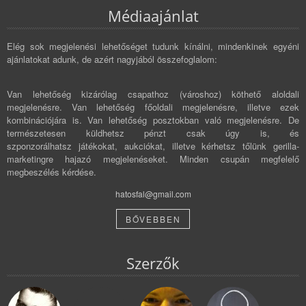
Médiaajánlat
Elég sok megjelenési lehetőséget tudunk kínálni, mindenkinek egyéni
ajánlatokat adunk, de azért nagyjából összefoglalom:
Van lehetőség kizárólag csapathoz (városhoz) köthető aloldali
megjelenésre. Van lehetőség főoldali megjelenésre, illetve ezek
kombinációjára is. Van lehetőség posztokban való megjelenésre. De
természetesen küldhetsz pénzt csak úgy is, és
szponzorálhatsz játékokat, aukciókat, illetve kérhetsz tőlünk gerilla-
marketingre hajazó megjelenéseket. Minden csupán megfelelő
megbeszélés kérdése.
hatosfal@gmail.com
BŐVEBBEN
Szerzők