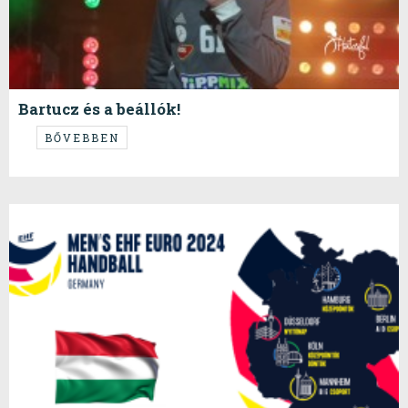
Bartucz és a beállók!
...de egyébként igazi csapatmunka volt...
BŐVEBBEN