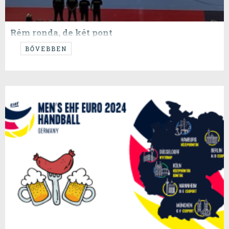
Rém ronda, de két pont
...
BŐVEBBEN