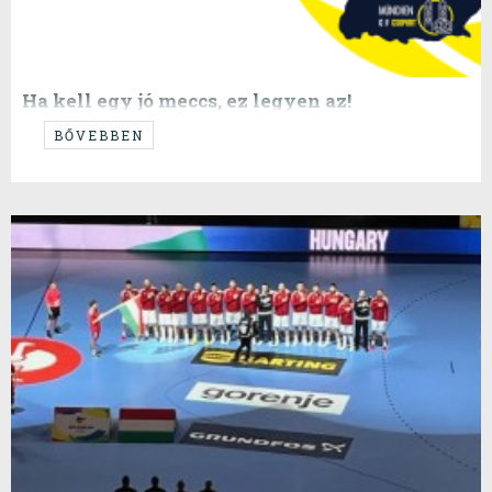
Ha kell egy jó meccs, ez legyen az!
...
BŐVEBBEN