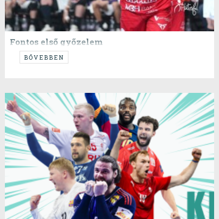
Fontos első győzelem
...
BŐVEBBEN