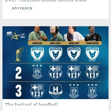
KP01 - Izgalmas ősznek nézünk elébe
...ez a megérzésem...
BŐVEBBEN
The festival of handball