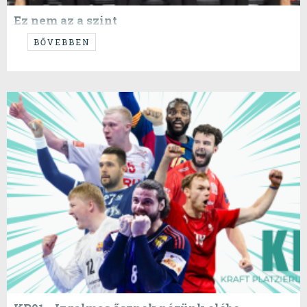
Ez nem az a szint
...ami Aalborgban - vagy bárhol - elég lehet...
BŐVEBBEN