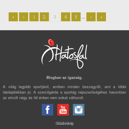
...
«
‹
1
2
3
4
5
›
»
Blogban az igazság.
A világ legjobb sportjáról, amiben minden összegyűlt, ami a többi
labdajátékban jó. A szerzőgárda a sportág népszerűségéhez hasonlóan
az elmúlt négy és fél évben nem sokat változott.
Oldaltérkép