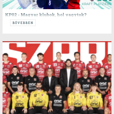
KP02 - Magyar klubok, hol vagytok?
---székely deszkások, szevasztok!
BŐVEBBEN