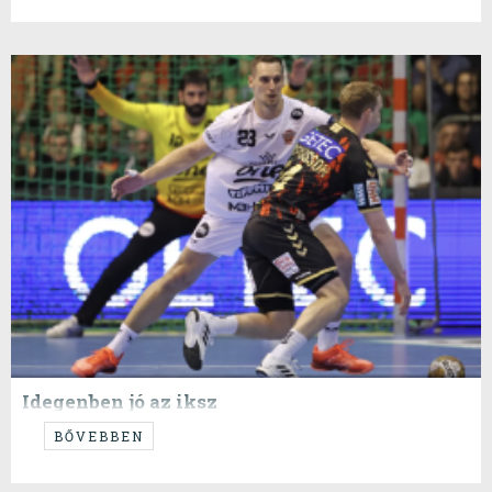
Idegenben jó az iksz
...de vajon elég is?
BŐVEBBEN