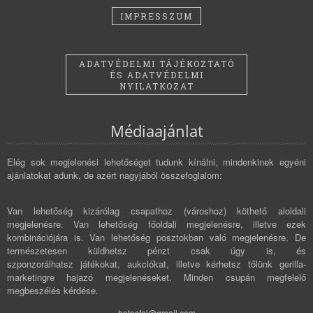
IMPRESSZUM
ADATVÉDELMI TÁJÉKOZTATÓ
ÉS ADATVÉDELMI
NYILATKOZAT
Médiaajánlat
Elég sok megjelenési lehetőséget tudunk kínálni, mindenkinek egyéni
ajánlatokat adunk, de azért nagyjából összefoglalom:
Van lehetőség kizárólag csapathoz (városhoz) köthető aloldali
megjelenésre. Van lehetőség főoldali megjelenésre, illetve ezek
kombinációjára is. Van lehetőség posztokban való megjelenésre. De
természetesen küldhetsz pénzt csak úgy is, és
szponzorálhatsz játékokat, aukciókat, illetve kérhetsz tőlünk gerilla-
marketingre hajazó megjelenéseket. Minden csupán megfelelő
megbeszélés kérdése.
hatosfal@gmail.com