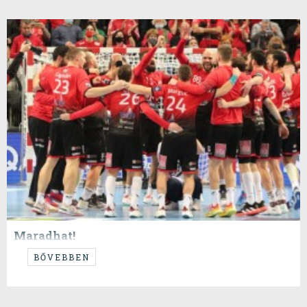
Maradhat!
...valahogy így képzeltem a tavaszi játékunkat...
BŐVEBBEN