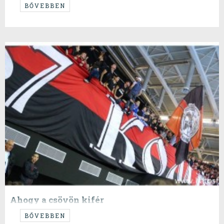
...ma két meccs, holnap két meccs...
BŐVEBBEN
Ahogy a csövön kifér
...és akkor nagy baj nem lehet...
BŐVEBBEN