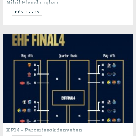
Nihil Flensburgban
...avagy meddig tart a türelem?
BŐVEBBEN
KP14 - Párosítások fényében