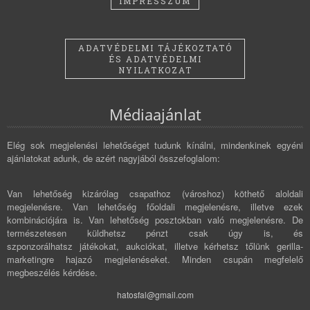
IMPRESSZUM
ADATVÉDELMI TÁJÉKOZTATÓ
ÉS ADATVÉDELMI
NYILATKOZAT
Médiaajánlat
Elég sok megjelenési lehetőséget tudunk kínálni, mindenkinek egyéni
ajánlatokat adunk, de azért nagyjából összefoglalom:
Van lehetőség kizárólag csapathoz (városhoz) köthető aloldali
megjelenésre. Van lehetőség főoldali megjelenésre, illetve ezek
kombinációjára is. Van lehetőség posztokban való megjelenésre. De
természetesen küldhetsz pénzt csak úgy is, és
szponzorálhatsz játékokat, aukciókat, illetve kérhetsz tőlünk gerilla-
marketingre hajazó megjelenéseket. Minden csupán megfelelő
megbeszélés kérdése.
hatosfal@gmail.com