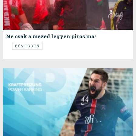
Ne csak a mezed legyen piros ma!
...hanem a szíved és a torkod is!
BŐVEBBEN