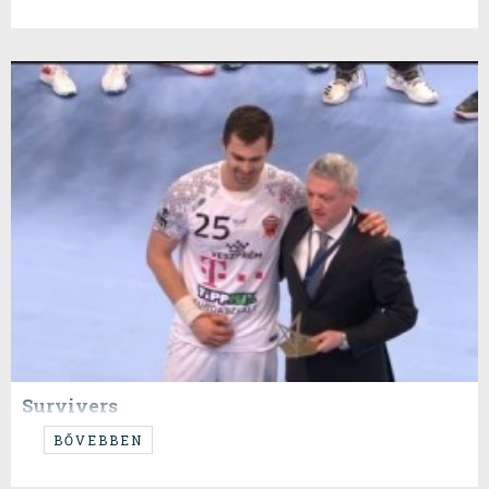
Survivers
...mindenkinek gratulálok, hogy ezt megúsztuk sérülés nélkül...
BŐVEBBEN