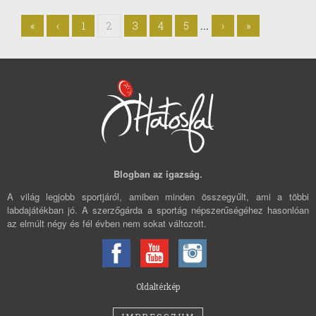
...
«
‹
1
2
3
4
5
›
»
Blogban az igazság.
A világ legjobb sportjáról, amiben minden összegyűlt, ami a többi
labdajátékban jó. A szerzőgárda a sportág népszerűségéhez hasonlóan
az elmúlt négy és fél évben nem sokat változott.
Oldaltérkép