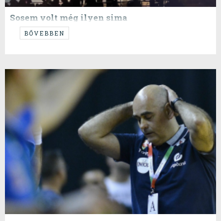
Sosem volt még ilyen sima
...egy ilyen meccs...
BŐVEBBEN