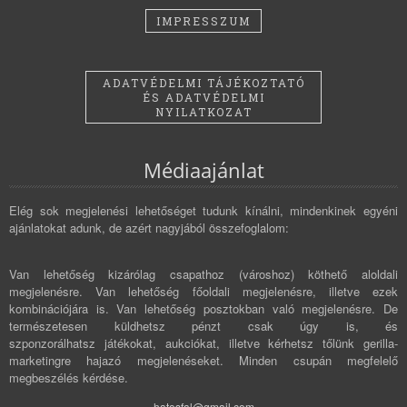
IMPRESSZUM
ADATVÉDELMI TÁJÉKOZTATÓ
ÉS ADATVÉDELMI
NYILATKOZAT
Médiaajánlat
Elég sok megjelenési lehetőséget tudunk kínálni, mindenkinek egyéni
ajánlatokat adunk, de azért nagyjából összefoglalom:
Van lehetőség kizárólag csapathoz (városhoz) köthető aloldali
megjelenésre. Van lehetőség főoldali megjelenésre, illetve ezek
kombinációjára is. Van lehetőség posztokban való megjelenésre. De
természetesen küldhetsz pénzt csak úgy is, és
szponzorálhatsz játékokat, aukciókat, illetve kérhetsz tőlünk gerilla-
marketingre hajazó megjelenéseket. Minden csupán megfelelő
megbeszélés kérdése.
hatosfal@gmail.com