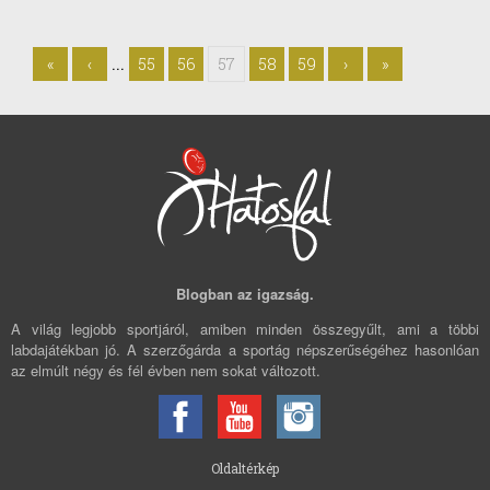
...
«
‹
55
56
57
58
59
›
»
Blogban az igazság.
A világ legjobb sportjáról, amiben minden összegyűlt, ami a többi
labdajátékban jó. A szerzőgárda a sportág népszerűségéhez hasonlóan
az elmúlt négy és fél évben nem sokat változott.
Oldaltérkép