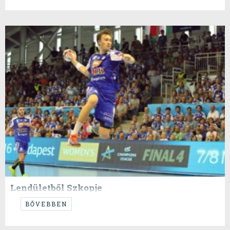
Lendületből Szkopje
Máshogy nehéz lesz.
BŐVEBBEN