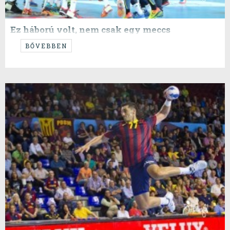
Ez háború volt, nem csak egy meccs
...amit egy CSAPAT nyert meg.
BŐVEBBEN