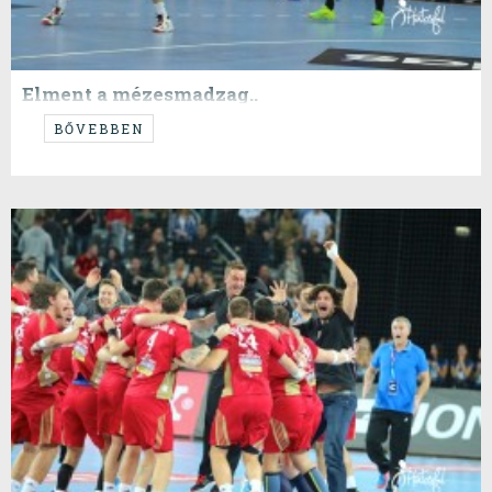
Elment a mézesmadzag..
Nem sok hiányzott a bravúrhoz.
BŐVEBBEN