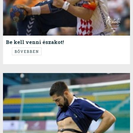
Be kell venni északot!
Mielőtt még magához tér a dán armada.
BŐVEBBEN