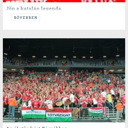
Jön a katalán legenda
Az ősz meccse a címvédő ellen!
BŐVEBBEN