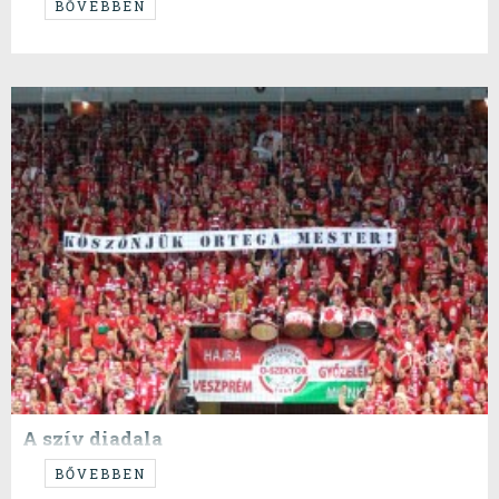
Meleg volt még ez a katlan így is.
BŐVEBBEN
A szív diadala
...volt ez tegnap.
BŐVEBBEN