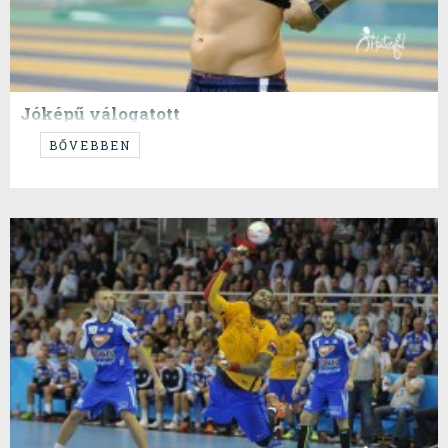
Jóképű válogatott
Szokatlanul könnyed téma, a cím nem átvágás.
BŐVEBBEN