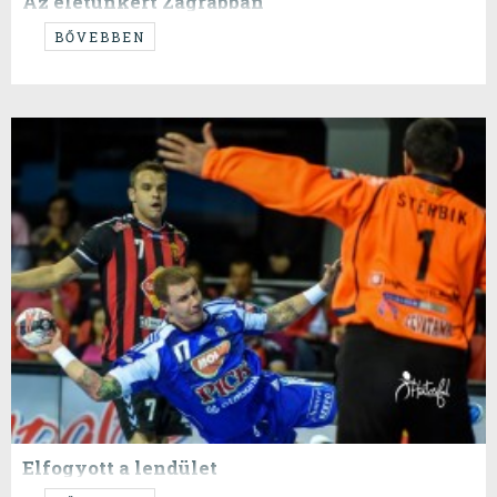
Az életünkért Zágrábban
...mert újra azért megyünk.
BŐVEBBEN
Elfogyott a lendület