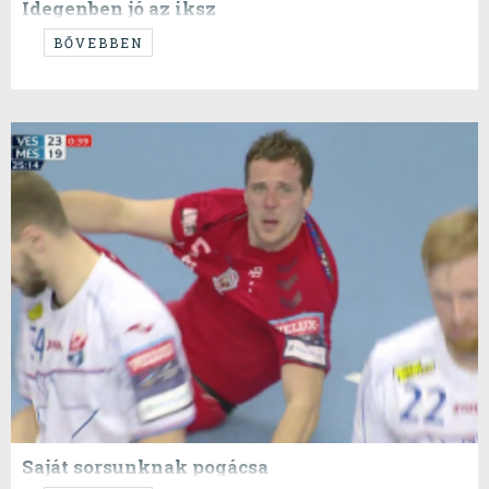
Idegenben jó az iksz
...hehehe...
BŐVEBBEN
Saját sorsunknak pogácsa