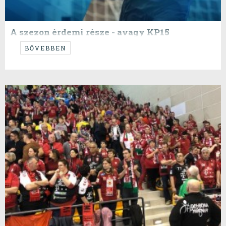
A szezon érdemi része - avagy KP15
...calling Lisboa...and Plock...
BŐVEBBEN