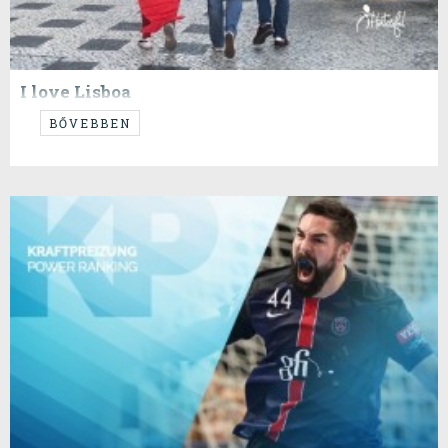
I love Lisboa
...és remélem nem kell ezt megbánnom...
BŐVEBBEN