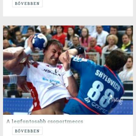
...ami jó...
BŐVEBBEN
A legfontosabb csoportmeccs
...még ha elsőre nem is tűnt annak...
BŐVEBBEN