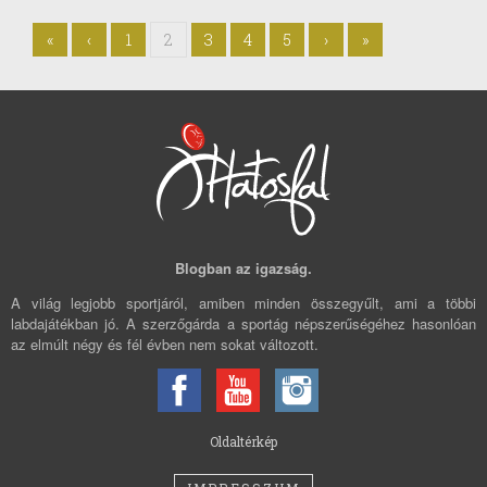
«
‹
1
2
3
4
5
›
»
Blogban az igazság.
A világ legjobb sportjáról, amiben minden összegyűlt, ami a többi
labdajátékban jó. A szerzőgárda a sportág népszerűségéhez hasonlóan
az elmúlt négy és fél évben nem sokat változott.
Oldaltérkép