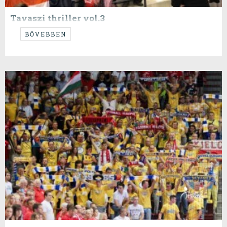
Tavaszi thriller vol.3
...
BŐVEBBEN