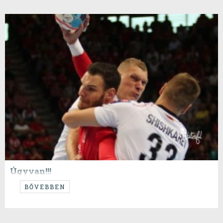
Úgyvan!!!
...erről van itt szó, vastagon...
BŐVEBBEN