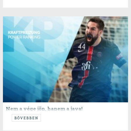
Nem a vége jön, hanem a java!
Azt gondolhatnánk, két fordulóval a vége előtt a fontos kérdések már
BŐVEBBEN
eldőltek. Aztán ránézünk a táblázatra...