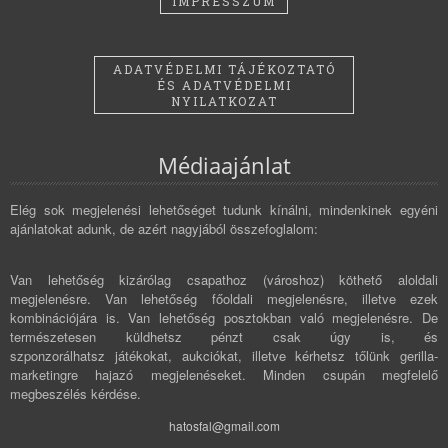
IMPRESSZUM
ADATVÉDELMI TÁJÉKOZTATÓ
ÉS ADATVÉDELMI
NYILATKOZAT
Médiaajánlat
Elég sok megjelenési lehetőséget tudunk kínálni, mindenkinek egyéni
ajánlatokat adunk, de azért nagyjából összefoglalom:
Van lehetőség kizárólag csapathoz (városhoz) köthető aloldali
megjelenésre. Van lehetőség főoldali megjelenésre, illetve ezek
kombinációjára is. Van lehetőség posztokban való megjelenésre. De
természetesen küldhetsz pénzt csak úgy is, és
szponzorálhatsz játékokat, aukciókat, illetve kérhetsz tőlünk gerilla-
marketingre hajazó megjelenéseket. Minden csupán megfelelő
megbeszélés kérdése.
hatosfal@gmail.com