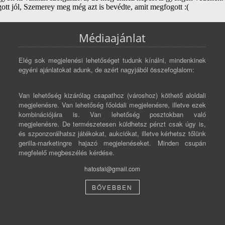
Médiaajánlat
Elég sok megjelenési lehetőséget tudunk kínálni, mindenkinek
egyéni ajánlatokat adunk, de azért nagyjából összefoglalom:
Van lehetőség kizárólag csapathoz (városhoz) köthető aloldali
megjelenésre. Van lehetőség főoldali megjelenésre, illetve ezek
kombinációjára is. Van lehetőség posztokban való
megjelenésre. De természetesen küldhetsz pénzt csak úgy is,
és szponzorálhatsz játékokat, aukciókat, illetve kérhetsz tőlünk
gerilla-marketingre hajazó megjelenéseket. Minden csupán
megfelelő megbeszélés kérdése.
hatosfal@gmail.com
BŐVEBBEN