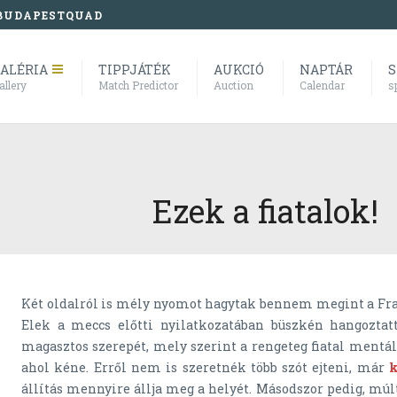
BUDAPESTQUAD
ALÉRIA
TIPPJÁTÉK
AUKCIÓ
NAPTÁR
S
allery
Match Predictor
Auction
Calendar
s
Ezek a fiatalok!
Két oldalról is mély nyomot hagytak bennem megint a Fradi 
Elek a meccs előtti nyilatkozatában büszkén hangoztatt
magasztos szerepét, mely szerint a rengeteg fiatal mentál
ahol kéne. Erről nem is szeretnék több szót ejteni, már
k
állítás mennyire állja meg a helyét. Másodszor pedig, múl