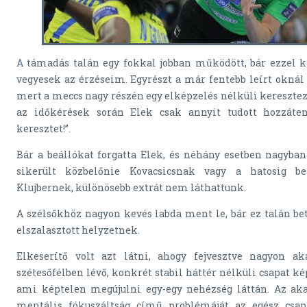
A támadás talán egy fokkal jobban működött, bár ezzel k
vegyesek az érzéseim. Egyrészt a már fentebb leírt oknál 
mert a meccs nagy részén egy elképzelés nélküli keresztez
az időkérések során Elek csak annyit tudott hozzáten
keresztet!”.
Bár a beállókat forgatta Elek, és néhány esetben nagyb
sikerült közbelőnie Kovacsicsnak vagy a hatosig bet
Klujbernek, különösebb extrát nem láthattunk.
A szélsőkhöz nagyon kevés labda ment le, bár ez talán bet
elszalasztott helyzetnek.
Elkeserítő volt azt látni, ahogy fejvesztve nagyon a
szétesőfélben lévő, konkrét stabil háttér nélküli csapat ké
ami képtelen megújulni egy-egy nehézség láttán. Az ak
mentális fókuszáltság című problémáját az egész csapa