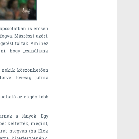
apcsolatban is erősen
fogva. Másrészt azért,
getést toltak. Amihez
ni, hogy „csináljunk
an nekik köszönhetően
örve lövésig jutnia
udható az elején több
karnak a lányok. Egy
pét keltették, megint,
arat megvan (ha Elek
tra kiterjesztenénk,