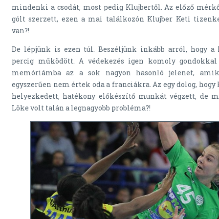
mindenki a csodát, most pedig Klujbertől. Az előző mérk
gólt szerzett, ezen a mai találkozón Klujber Keti tizen
van?!
De lépjünk is ezen túl. Beszéljünk inkább arról, hogy a 
percig működött. A védekezés igen komoly gondokkal 
memóriámba az a sok nagyon hasonló jelenet, amik
egyszerűen nem értek oda a franciákra. Az egy dolog, hogy 
helyezkedett, hatékony előkészítő munkát végzett, de 
Löke volt talán a legnagyobb probléma?!