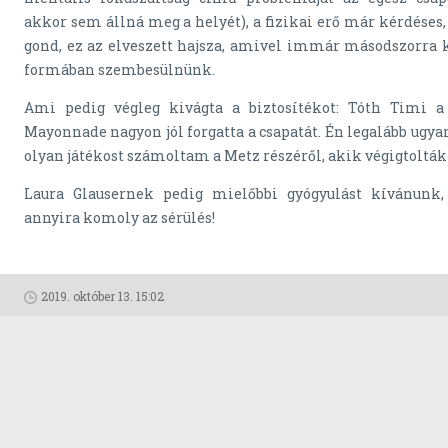
akkor sem állná meg a helyét), a fizikai erő már kérdéses,
gond, ez az elveszett hajsza, amivel immár másodszorra k
formában szembesülnünk.
Ami pedig végleg kivágta a biztosítékot: Tóth Timi a
Mayonnade nagyon jól forgatta a csapatát. Én legalább ugya
olyan játékost számoltam a Metz részéről, akik végigtolták
Laura Glausernek pedig mielőbbi gyógyulást kívánunk
annyira komoly az sérülés!
2019. október 13. 15:02