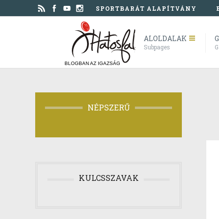
SPORTBARÁT ALAPÍTVÁNY
ALOLDALAK
G
Subpages
G
BLOGBAN AZ IGAZSÁG
NÉPSZERŰ
KULCSSZAVAK