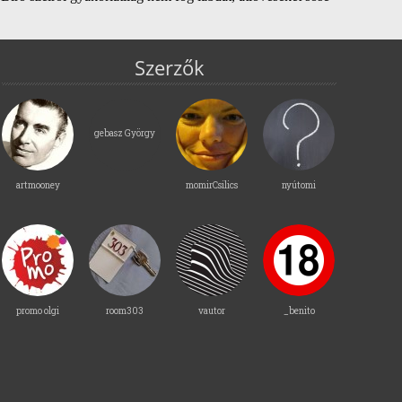
Szerzők
gebasz György
artmooney
momirCsilics
nyútomi
promo olgi
room303
vautor
_benito