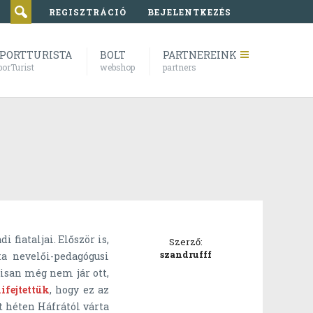
REGISZTRÁCIÓ
BEJELENTKEZÉS
PORTTURISTA
BOLT
PARTNEREINK
porTurist
webshop
partners
fiataljai. Először is,
Szerző:
szandrufff
a nevelői-pedagógusi
isan még nem jár ott,
ifejtettük
, hogy ez az
t héten Háfrától várta