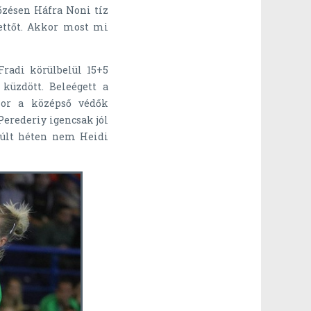
őzésen Háfra Noni tíz
kettőt. Akkor most mi
Fradi körülbelül 15+5
küzdött. Beleégett a
or a középső védők
Perederiy igencsak jól
múlt héten nem Heidi